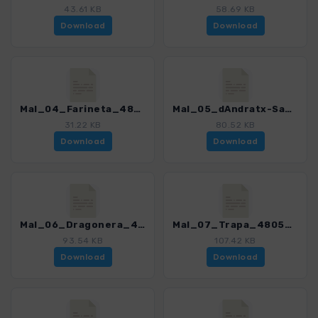
43.61 KB
58.69 KB
Download
Download
Mal_04_Farineta_4805_4.gpx
Mal_05_dAndratx-SantElm_4805_4.gpx
31.22 KB
80.52 KB
Download
Download
Mal_06_Dragonera_4805_4.gpx
Mal_07_Trapa_4805_4.gpx
93.54 KB
107.42 KB
Download
Download