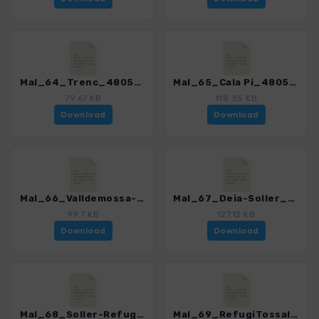
Mal_64_Trenc_4805_4.gpx
Mal_65_Cala Pi_4805_4.gpx
79.67 KB
118.35 KB
Download
Download
Mal_66_Valldemossa-Deia_4805_4.gpx
Mal_67_Deia-Soller_4805_4.gpx
99.7 KB
127.12 KB
Download
Download
Mal_68_Soller-RefugiTossalsVerds_4805_4.gpx
Mal_69_RefugiTossalsVerds-Kloster_Lluc_4805_4.gpx