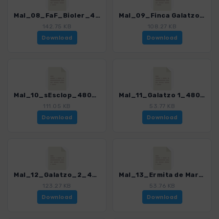
Mal_08_FaF_Bioler_4805_4.gpx
Mal_09_Finca Galatzo_4805_4.gpx
142.75 KB
108.27 KB
Download
Download
Mal_10_sEsclop_4805_4.gpx
Mal_11_Galatzo 1_4805_4.gpx
111.05 KB
53.77 KB
Download
Download
Mal_12_Galatzo_2_4805_4.gpx
Mal_13_Ermita de Maristella_4805_4.gpx
123.27 KB
53.76 KB
Download
Download