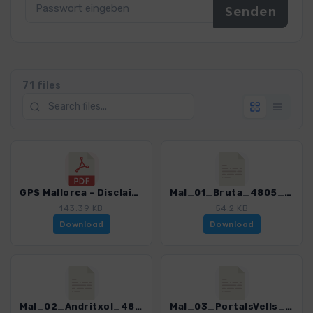
71 files
GPS Mallorca - Disclaimer, Terms and Condition_4805_4.pdf
Mal_01_Bruta_4805_4.gpx
143.39 KB
54.2 KB
Download
Download
Mal_02_Andritxol_4805_4.gpx
Mal_03_PortalsVells_4805_4.gpx