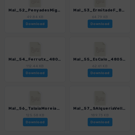
Mal_52_PenyadesMigdia_4805_4.gpx
Mal_53_ErmitadeF_Betlem_4805_4.gpx
49.84 KB
64.79 KB
Download
Download
Mal_54_Ferrutx_4805_4.gpx
Mal_55_EsCalo_4805_4.gpx
112.44 KB
62.61 KB
Download
Download
Mal_56_TalaiaMoreia_4805_4.gpx
Mal_57_SAlqueriaVella_4805_4.gpx
125.58 KB
189.73 KB
Download
Download