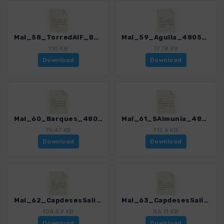
Mal_58_TorredAlF_Barca_4805_4.gpx
Mal_59_Agulla_4805_4.gpx
110 KB
77.78 KB
Download
Download
Mal_60_Barques_4805_4.gpx
Mal_61_SAlmunia_4805_4.gpx
79.47 KB
112.6 KB
Download
Download
Mal_62_CapdesesSalines-CaladesMarmols_4805_4.gpx
Mal_63_CapdesesSalines-CalaenTugores_4805_4.gpx
104.59 KB
86.71 KB
Download
Download