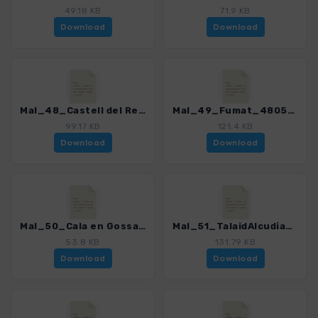
49.18 KB
71.9 KB
Download
Download
Mal_48_Castell del Rei_4805_4.gpx
Mal_49_Fumat_4805_4.gpx
99.17 KB
121.4 KB
Download
Download
Mal_50_Cala en GossalF_Ba_4805_4.gpx
Mal_51_TalaidAlcudia_4805_4.gpx
53.8 KB
131.79 KB
Download
Download