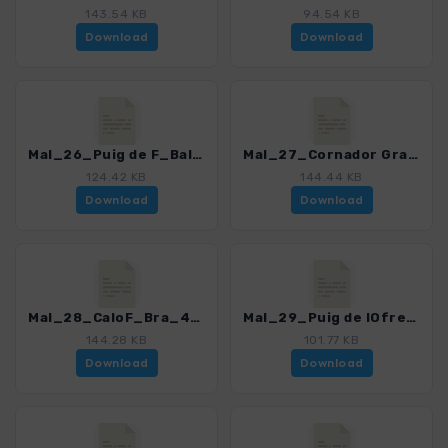
143.54 KB
94.54 KB
Download
Download
Mal_26_Puig de F_Balitx_4805_4.gpx
Mal_27_Cornador Gran_4805_4.gpx
124.42 KB
144.44 KB
Download
Download
Mal_28_CaloF_Bra_4805_4.gpx
Mal_29_Puig de lOfre_4805_4.gpx
144.28 KB
101.77 KB
Download
Download