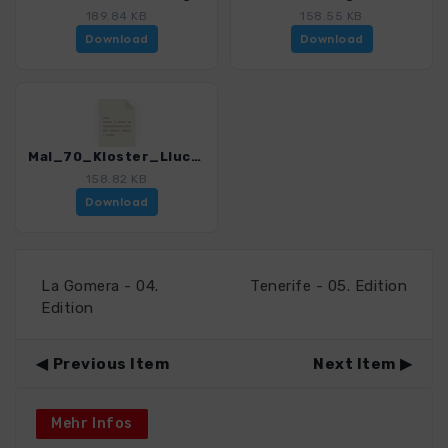
189.84 KB
158.55 KB
Download
Download
Mal_70_Kloster_Lluc-Pollenca_4805_4.gpx
158.82 KB
Download
La Gomera - 04.
Tenerife - 05. Edition
Edition
Previous Item
Next Item
Mehr Infos