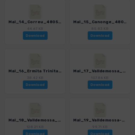
Mal_14_Correu_4805_4.gpx
Mal_15_Canonge_4805_4.gpx
44.67 KB
85.83 KB
Download
Download
Mal_16_Ermita Trinitat_4805_4.gpx
Mal_17_Valldemossa_klein_4805_4.gpx
38.42 KB
107.86 KB
Download
Download
Mal_18_Valldemossa_gross_4805_4.gpx
Mal_19_Valldemossa-Deia_4805_4.gpx
128.21 KB
99.71 KB
Download
Download