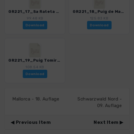
GR221_17_Sa Rateta und Puig de lOfre_4541_2.gpx
GR221_18_Puig de Massanella_4541_2.gpx
99.48 KB
125.83 KB
Download
Download
GR221_19_Puig Tomir_4541_2.gpx
108.54 KB
Download
Mallorca - 18. Auflage
Schwarzwald Nord -
09. Auflage
Previous Item
Next Item