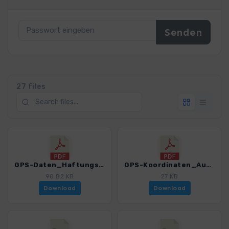
27 files
GPS-Daten_Haftungsausschluss-Nutzungsbedingungen_WF_Mallorca GR221_4541_2.pdf
GPS-Koordinaten_Ausgangspunkte_WF_Mallorca GR221_4541_2.pdf
90.82 KB
27 KB
Download
Download