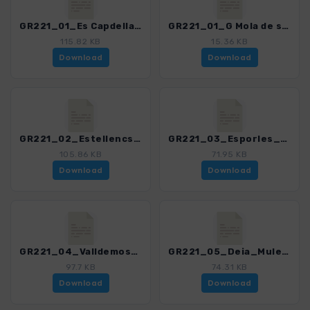
GR221_01_Es Capdella_Estellencs_4541_2.gpx
GR221_01_G Mola de sEsclop_4541_2.gpx
115.82 KB
15.36 KB
Download
Download
GR221_02_Estellencs_Esporles_4541_2.gpx
GR221_03_Esporles_Valldemossa_4541_2.gpx
105.86 KB
71.95 KB
Download
Download
GR221_04_Valldemossa_Deia_4541_2.gpx
GR221_05_Deia_Muleta_4541_2.gpx
97.7 KB
74.31 KB
Download
Download