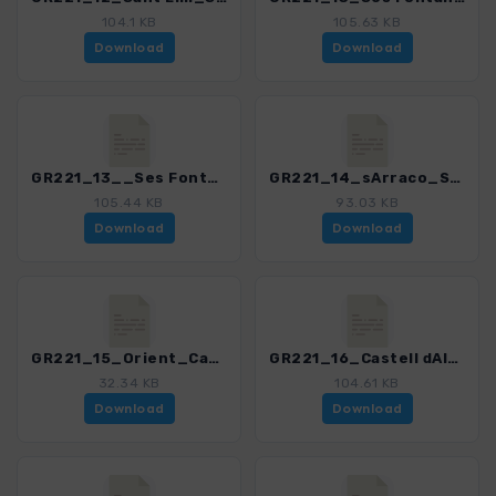
104.1 KB
105.63 KB
Download
Download
GR221_13__Ses Fontanelles_Estellencs_4541_2.gpx
GR221_14_sArraco_Ses Fontanelles_4541_2.gpx
105.44 KB
93.03 KB
Download
Download
GR221_15_Orient_Castell dAlaro_4541_2.gpx
GR221_16_Castell dAlaro_Tossals Verds_4541_2.gpx
32.34 KB
104.61 KB
Download
Download