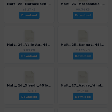
Malt_22_Marsaxlokk_4516_2.gpx
Malt_23_Marsaskala_4516_2.gpx
62.27 KB
90.36 KB
Download
Download
Malt_24_Valletta_4516_2.gpx
Malt_25_Sannat_4516_2.gpx
9.83 KB
111.25 KB
Download
Download
Malt_26_Xlendi_4516_2.gpx
Malt_27_Azure_Window_4516_2.gpx
58.76 KB
72.76 KB
Download
Download