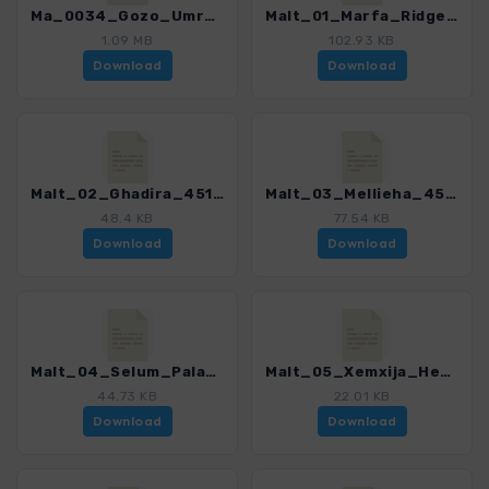
Ma_0034_Gozo_Umrundung_4516_2.gpx
Malt_01_Marfa_Ridge_4516_2.gpx
1.09 MB
102.93 KB
Download
Download
Malt_02_Ghadira_4516_2.gpx
Malt_03_Mellieha_4516_2.gpx
48.4 KB
77.54 KB
Download
Download
Malt_04_Selum_Palace_4516_2.gpx
Malt_05_Xemxija_Heritage_Trail_4516_2.gpx
44.73 KB
22.01 KB
Download
Download