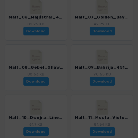
Malt_06_Majjistral_4516_2.gpx
Malt_07_Golden_Bay_4516_2.gpx
82.25 KB
42.99 KB
Download
Download
Malt_08_Gebel_Ghawzara_4516_2.gpx
Malt_09_Bahrija_4516_2.gpx
80.63 KB
90.55 KB
Download
Download
Malt_10_Dwejra_Lines_4516_2.gpx
Malt_11_Mosta_Victoria_Lines_4516_2.gpx
61.7 KB
81.64 KB
Download
Download