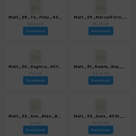
Malt_28_Ta_Pinu_4516_2.gpx
Malt_29_Marsalforn_4516_2.gpx
68.64 KB
65.34 KB
Download
Download
Malt_30_Xaghra_4516_2.gpx
Malt_31_Ramla_Bay_4516_2.gpx
49.1 KB
43.96 KB
Download
Download
Malt_32_San_Blas_Bay_4516_2.gpx
Malt_33_Qala_4516_2.gpx
63 KB
75.04 KB
Download
Download