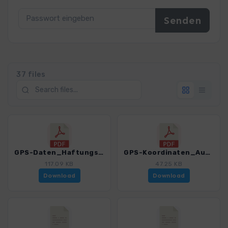
37 files
GPS-Daten_Haftungsausschluss-Nutzungsbedingungen_WF_Malta-Gozo_4516_2.pdf
GPS-Koordinaten_Ausgangspunkte_WF_Malta_Gozo_4516_2.pdf
117.09 KB
47.25 KB
Download
Download