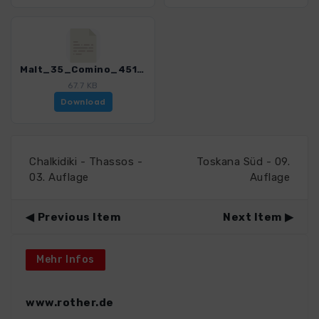
Malt_35_Comino_4516_2.gpx
67.7 KB
Download
Chalkidiki - Thassos -
Toskana Süd - 09.
03. Auflage
Auflage
Previous Item
Next Item
Mehr Infos
www.rother.de