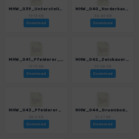
MHW_039_Unterstell-Naturnser_Sonnenberg.gpx
MHW_040_Vorderkaser-Eishof.gpx
19.13 KB
30.49 KB
Download
Download
MHW_041_Pfelderer_Hoehenweg.gpx
MHW_042_Zwickauer_Huette.gpx
77.79 KB
70.08 KB
Download
Download
MHW_043_Pfelderer_Panoramaweg.gpx
MHW_044_Gruenboden-Faltmaralm.gpx
28.5 KB
31.57 KB
Download
Download