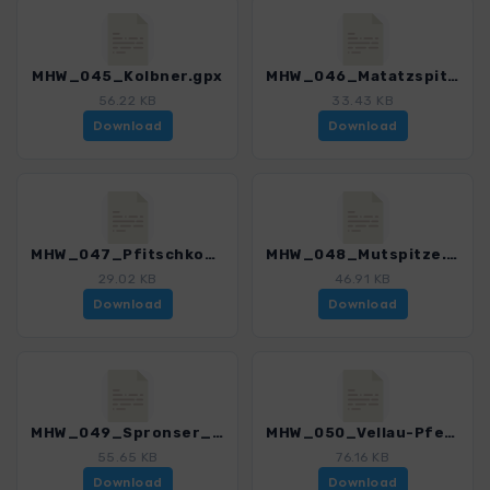
MHW_045_Kolbner.gpx
MHW_046_Matatzspitze.gpx
56.22 KB
33.43 KB
Download
Download
MHW_047_Pfitschkopf.gpx
MHW_048_Mutspitze.gpx
29.02 KB
46.91 KB
Download
Download
MHW_049_Spronser_Roetelspitze.gpx
MHW_050_Vellau-Pfelders.gpx
55.65 KB
76.16 KB
Download
Download