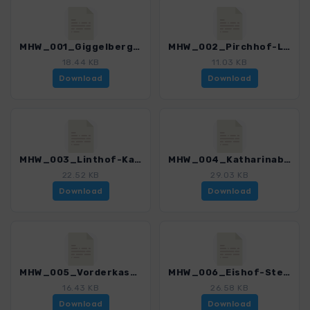
MHW_001_Giggelberg-Pirchhof.gpx
MHW_002_Pirchhof-Linthof.gpx
18.44 KB
11.03 KB
Download
Download
MHW_003_Linthof-Katharinaberg.gpx
MHW_004_Katharinaberg-Jaegerrast.gpx
22.52 KB
29.03 KB
Download
Download
MHW_005_Vorderkaser-Eishof.gpx
MHW_006_Eishof-Stettiner_Huette.gpx
16.43 KB
26.58 KB
Download
Download