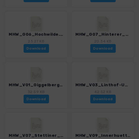
MHW_G06_Hochwilde.gpx
MHW_G07_Hinterer_Seelenkogel.gpx
23.27 KB
20.34 KB
Download
Download
MHW_V01_Giggelberg-Pirchhof.gpx
MHW_V03_Linthof-Untervernatschhof.gpx
32.59 KB
42.52 KB
Download
Download
MHW_V07_Stettiner_Huette-Pfelders.gpx
MHW_V09_Innerhuett-Christl.gpx