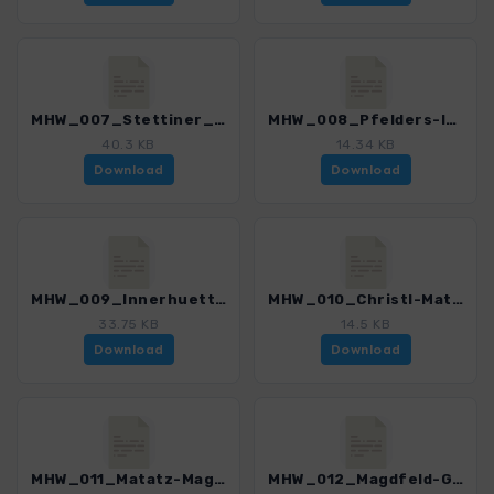
MHW_007_Stettiner_Huette-Pfelders.gpx
MHW_008_Pfelders-Innerhuett.gpx
40.3 KB
14.34 KB
Download
Download
MHW_009_Innerhuett-Christl.gpx
MHW_010_Christl-Matatz.gpx
33.75 KB
14.5 KB
Download
Download
MHW_011_Matatz-Magdfeld.gpx
MHW_012_Magdfeld-Gfeis.gpx