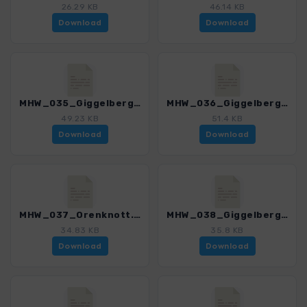
26.29 KB
46.14 KB
Download
Download
MHW_035_Giggelberg-Partschins.gpx
MHW_036_Giggelberg-Zielspitze.gpx
49.23 KB
51.4 KB
Download
Download
MHW_037_Orenknott.gpx
MHW_038_Giggelberg-Unterstell.gpx
34.83 KB
35.8 KB
Download
Download