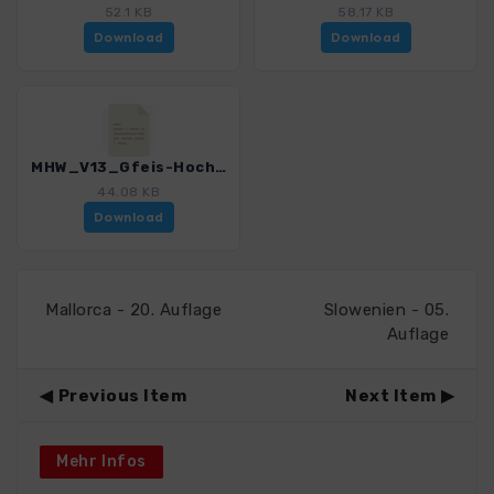
52.1 KB
58.17 KB
Download
Download
MHW_V13_Gfeis-Hochmuth.gpx
44.08 KB
Download
Mallorca - 20. Auflage
Slowenien - 05.
Auflage
Previous Item
Next Item
Mehr Infos