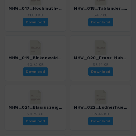
MHW_017_Hochmuth-Vellau.gpx
MHW_018_Tablander_Alm-Partschins.gpx
11.88 KB
34.7 KB
Download
Download
MHW_019_Birkenwald-Lodnerhuette.gpx
MHW_020_Franz-Huber-Steig.gpx
40.62 KB
38.14 KB
Download
Download
MHW_021_Blasiuszeiger.gpx
MHW_022_Lodnerhuette-Katharinaberg.gpx
29.75 KB
59.46 KB
Download
Download