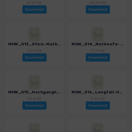
21.27 KB
29.28 KB
Download
Download
MHW_013_Gfeis-Muthoefe.gpx
MHW_014_Muthoefe-Hochganghaus.gpx
23.11 KB
17.77 KB
Download
Download
MHW_015_Hochganghaus-Giggelberg.gpx
MHW_016_Longfall-Huchmuth-Seilbahn.gpx
28.8 KB
11.82 KB
Download
Download