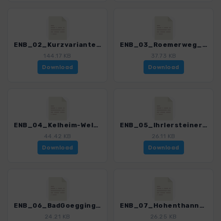
ENB_02_Kurzvariante_Essing-Riedenburg_3191_1.gpx
ENB_03_Roemerweg_Eining_3191_1.gpx
144.17 KB
37.73 KB
Download
Download
ENB_04_Kelheim-Weltenburg_3191_1.gpx
ENB_05_Ihrlersteiner_Erlebnispfad_3191_1.gpx
44.42 KB
26.11 KB
Download
Download
ENB_06_BadGoegging_3191_1.gpx
ENB_07_Hohenthanner_Lehrpfad_3191_1.gpx
24.21 KB
26.25 KB