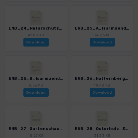
ENB_24_Naturschutzgebiet_Vilsengtal_3191_1.gpx
ENB_25_A_Isarmuendung_3191_1.gpx
41.89 KB
34.56 KB
Download
Download
ENB_25_B_Isarmuendung_3191_1.gpx
ENB_26_Natternberg_3191_1.gpx
5.56 KB
19.48 KB
Download
Download
ENB_27_Gartenschaurundweg_Deggendorf_3191_1.gpx
ENB_28_Osterholz_3191_1.gpx
15.27 KB
31.33 KB