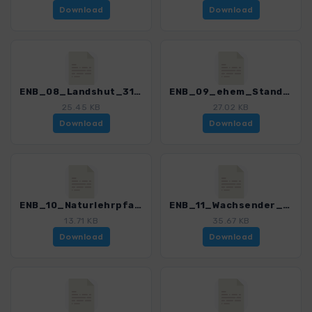
Download
Download
ENB_08_Landshut_3191_1.gpx
ENB_09_ehem_Standortuebungsplatz_3191_1.gpx
25.45 KB
27.02 KB
Download
Download
ENB_10_Naturlehrpfad_Klausenwald_3191_1.gpx
ENB_11_Wachsender_Felsen_3191_1.gpx
13.71 KB
35.67 KB
Download
Download