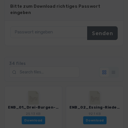
Bitte zum Download richtiges Passwort
eingeben
34 files
ENB_01_Drei-Burgen-Steig_3191_1.gpx
ENB_02_Essing-Riedenburg_3191_1.gpx
25.13 KB
92.1 KB
Download
Download