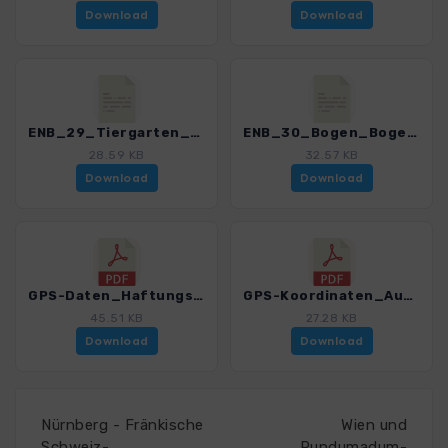
Download
Download
ENB_29_Tiergarten_Straubing_3191_1.gpx
ENB_30_Bogen_Bogenberg_3191_1.gpx
28.59 KB
32.57 KB
Download
Download
GPS-Daten_Haftungsausschluss-Nutzungsbedingungen_WB_Erlebniswandern_Niederbayern_3191_1.pdf
GPS-Koordinaten_Ausgangspunkte_WB_Erlebniswandern_Niederbayern_3191_1.pdf
45.51 KB
27.28 KB
Download
Download
Nürnberg - Fränkische
Wien und
Schweiz-
Rundumadum-