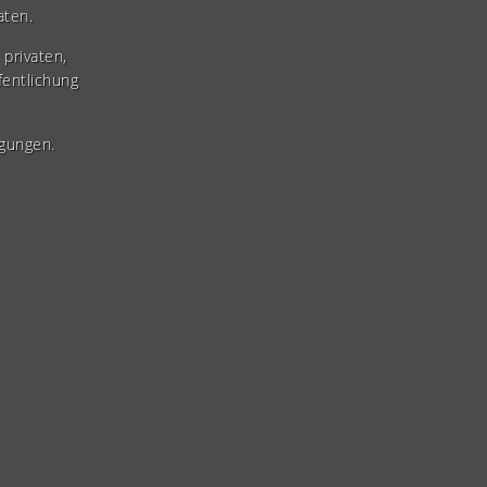
aten.
privaten,
fentlichung
gungen.