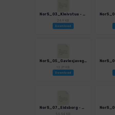
NorS_03_Kleivstua - Kongens Utsikt - Krokkleiva_4002_8.gpx
24.9 KB
Download
NorS_05_Gavlesjavegen - Himingen_4002_8.gpx
12.21 KB
Download
NorS_07_Eidsborg - Ravnejuvet_4002_8.gpx
55.54 KB