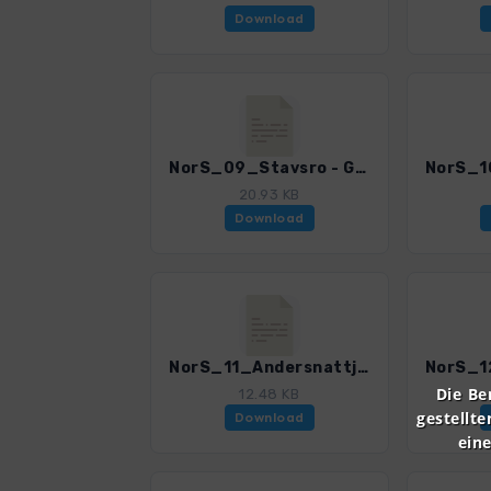
Download
NorS_09_Stavsro - Gausta_4002_8.gpx
20.93 KB
Download
NorS_11_Andersnattjenn - Andersnatten_4002_8.gpx
Die Be
12.48 KB
gestellte
Download
ein