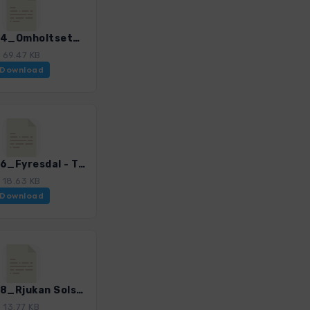
NorS_04_Omholtseter - Styggmann_4002_8.gpx
69.47 KB
Download
NorS_06_Fyresdal - Trollholene_4002_8.gpx
18.63 KB
Download
NorS_08_Rjukan Solstien_4002_8.gpx
13.77 KB