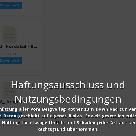
Download
NorS_10_Nordstul - Bletoppen_4002_8.gpx
27.37 KB
Download
Haftungsausschluss und
Nutzungsbedingungen
NorS_12_Tempelsetra - Raudmyra - Hogevard_4002_8.gpx
nützung aller vom Bergverlag Rother zum Download zur Ve
21.12 KB
n Daten geschieht auf eigenes Risiko. Soweit gesetzlich zulä
Download
e Haftung für etwaige Unfälle und Schäden jeder Art aus ke
Rechtsgrund übernommen.