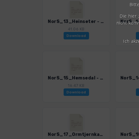
Bitt
Die hier
NorS_13_Heinseter - Rauhelleren_4002_8.gpx
nicht komm
41.06 KB
Download
Ich ak
NorS_15_Hemsedal - Skogshorn_4002_8.gpx
16.47 KB
Download
NorS_17_Ormtjernkampen_4002_8.gpx