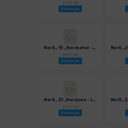
37.54 KB
Download
NorS_19_Nordseter - Nevelfjell - Reinsfjellet_4002_8.gpx
39.97 KB
Download
NorS_21_Revsjoen - Liomseter - Storkvelvbu_4002_8.gpx
93.67 KB
Download