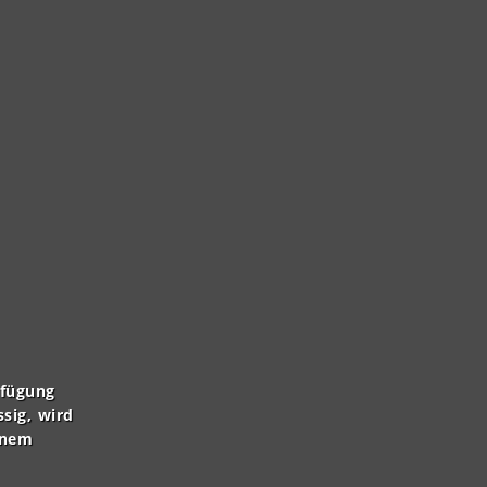
rfügung
ssig, wird
inem