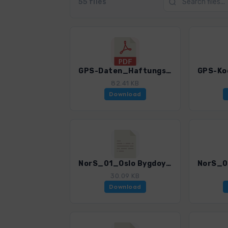
55 files
GPS-Daten_Haftungsausschluss-Nutzungsbedingungen_WF_Norwegen_Sued_4002_8.pdf
82.41 KB
Download
NorS_01_Oslo Bygdoy_4002_8.gpx
30.09 KB
Download