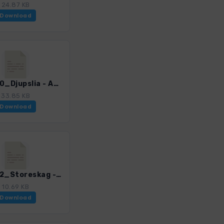
24.87 KB
Download
NorS_20_Djupslia - Astkyrkja_4002_8.gpx
33.85 KB
Download
NorS_22_Storeskag - Skaget_4002_8.gpx
10.69 KB
Download