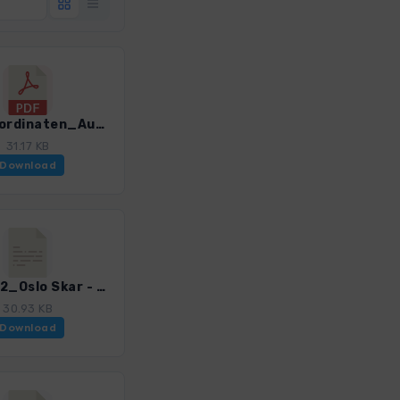
GPS-Koordinaten_Ausgangspunkte_WF_Norwegen_Sued_4002_8.pdf
31.17 KB
Download
NorS_02_Oslo Skar - Tomtehytta - Mellomkollen_4002_8.gpx
30.93 KB
Download