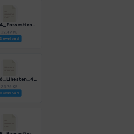
NorS_24_Fossestien_4002_8.gpx
32.49 KB
Download
NorS_26_Lihesten_4002_8.gpx
23.76 KB
Download
NorS_28_Naeroyfjord_4002_8.gpx