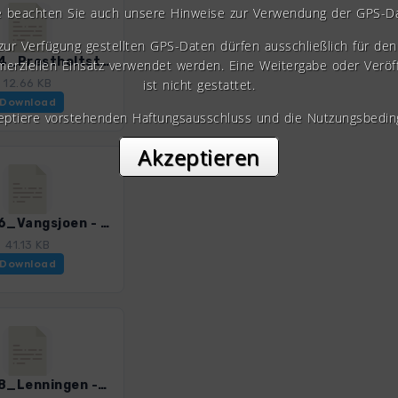
e beachten Sie auch unsere Hinweise zur Verwendung der GPS-D
 zur Verfügung gestellten GPS-Daten dürfen ausschließlich für den 
NorS_14_Prestholtstolan - Prestholtskarvet_4002_8.gpx
erziellen Einsatz verwendet werden. Eine Weitergabe oder Veröf
ist nicht gestattet.
12.66 KB
Download
zeptiere vorstehenden Haftungsausschluss und die Nutzungsbedin
Akzeptieren
NorS_16_Vangsjoen - Rundemellen_4002_8.gpx
41.13 KB
Download
NorS_18_Lenningen - Spatind_4002_8.gpx