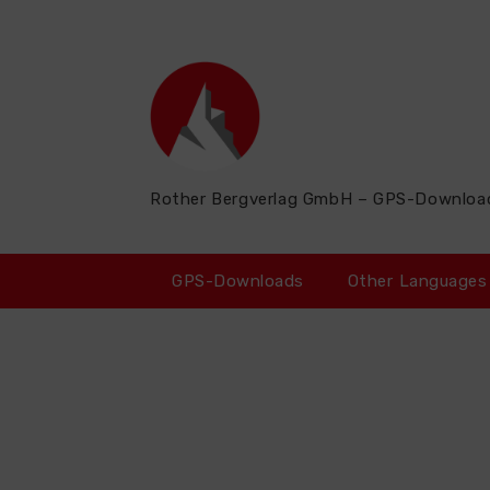
Zum
Inhalt
springen
Rother Bergverlag GmbH – GPS-Downloa
GPS-Downloads
Other Languages