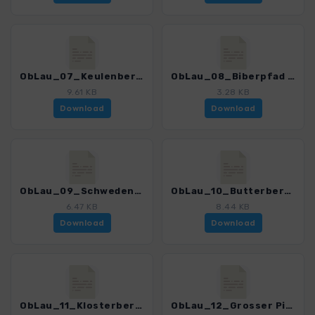
ObLau_07_Keulenberg_4399_3.gpx
ObLau_08_Biberpfad Koenigsbrueck_4399_3.gpx
9.61 KB
3.28 KB
Download
Download
ObLau_09_Schwedenstein_4399_3.gpx
ObLau_10_Butterberg_4399_3.gpx
6.47 KB
8.44 KB
Download
Download
ObLau_11_Klosterberg_4399_3.gpx
ObLau_12_Grosser Picho_4399_3.gpx