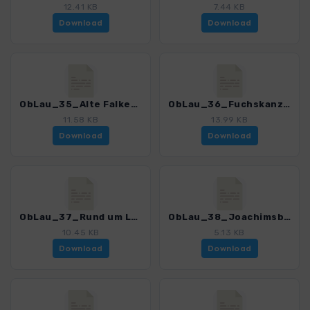
12.41 KB
7.44 KB
Download
Download
ObLau_35_Alte Falkenburg auf dem Sokol_4399_3.gpx
ObLau_36_Fuchskanzel - Pfaffenstein_4399_3.gpx
11.58 KB
13.99 KB
Download
Download
ObLau_37_Rund um Lausche - Finkenkoppe_4399_3.gpx
ObLau_38_Joachimsberg - Annaberg_4399_3.gpx
10.45 KB
5.13 KB
Download
Download