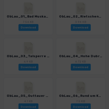
ObLau_01_Bad Muskau_4399_3.gpx
ObLau_02_Rietschener Teiche_4399_3.gpx
7.56 KB
3.94 KB
Download
Download
ObLau_03_Talsperre Quitzdorf_4399_3.gpx
ObLau_04_Hohe Dubrau Monumentberg_4399_3.gpx
6.9 KB
6.72 KB
Download
Download
ObLau_05_Guttauer Teiche - Olbasee_4399_3.gpx
ObLau_06_Rund um Kamenz_4399_3.gpx
4.1 KB
7.5 KB
Download
Download