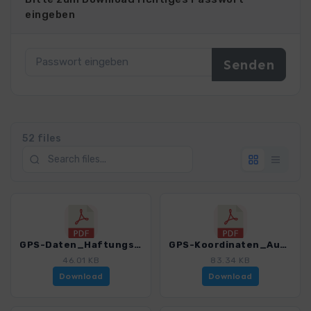
eingeben
52 files
GPS-Daten_Haftungsausschluss-Nutzungsbedingungen_WF_Oberlausitz_4399_3.pdf
GPS-Koordinaten_Ausgangspunkte_WF_Oberlausitz_4399_3.pdf
46.01 KB
83.34 KB
Download
Download