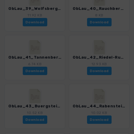
ObLau_39_Wolfsberg - Khaatal_4399_3.gpx
ObLau_40_Rauchberg - Geologische Karte_4399_3.gpx
11.92 KB
8 KB
Download
Download
ObLau_41_Tannenberg - Burgruine Tollenstein_4399_3.gpx
ObLau_42_Riedel-Rundweg_4399_3.gpx
6.74 KB
12.93 KB
Download
Download
ObLau_43_Buergstein_4399_3.gpx
ObLau_44_Rabensteine - Weisse Steine_4399_3.gpx
10.52 KB
10.02 KB
Download
Download