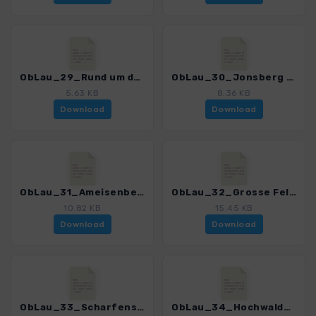
ObLau_29_Rund um den Johannisstein_4399_3.gpx
ObLau_30_Jonsberg - Weisser Stein_4399_3.gpx
5.63 KB
8.36 KB
Download
Download
ObLau_31_Ameisenberg_4399_3.gpx
ObLau_32_Grosse Felsengasse und Hoelle_4399_3.gpx
10.82 KB
15.45 KB
Download
Download
ObLau_33_Scharfenstein - Toepfer_4399_3.gpx
ObLau_34_Hochwald_4399_3.gpx