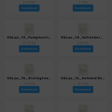
5.49 KB
7.7 KB
Download
Download
ObLau_13_Pumphutsteig_4399_3.gpx
ObLau_14_Valtenberg_4399_3.gpx
10.49 KB
8.27 KB
Download
Download
ObLau_15_Steinigtwolmsdorf_4399_3.gpx
ObLau_16_Sohland Rote Waldameise_4399_3.gpx
7.83 KB
8.3 KB
Download
Download