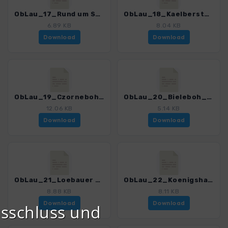
ObLau_17_Rund um Schirgiswalde_4399_3.gpx
ObLau_18_Kaelbersteine_4399_3.gpx
6.89 KB
8.04 KB
Download
Download
ObLau_19_Czorneboh_4399_3.gpx
ObLau_20_Bieleboh_4399_3.gpx
12.06 KB
5.14 KB
Download
Download
ObLau_21_Loebauer Berg - Rotstein_4399_3.gpx
ObLau_22_Koenigshainer Berge_4399_3.gpx
8.88 KB
8.11 KB
Download
Download
sschluss und