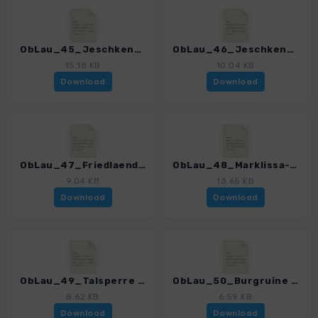
ObLau_45_Jeschkenkamm_4399_3.gpx
ObLau_46_Jeschken_4399_3.gpx
15.18 KB
10.04 KB
Download
Download
ObLau_47_Friedlaender Aussichtsturm_4399_3.gpx
ObLau_48_Marklissa-Talsperre_4399_3.gpx
9.04 KB
13.65 KB
Download
Download
ObLau_49_Talsperre Goldentraum_4399_3.gpx
ObLau_50_Burgruine Schwerta_4399_3.gpx
8.62 KB
6.59 KB
Download
Download