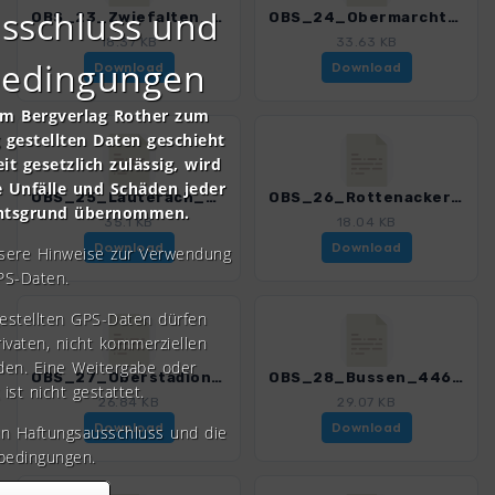
sschluss und
OBS_23_Zwiefalten_4462_2.gpx
OBS_24_Obermarchtal_4462_2.gpx
18.37 KB
33.63 KB
bedingungen
Download
Download
om Bergverlag Rother zum
gestellten Daten geschieht
it gesetzlich zulässig, wird
e Unfälle und Schäden jeder
OBS_25_Lauterach_4462_2.gpx
OBS_26_Rottenacker_4462_2.gpx
chtsgrund übernommen.
35.1 KB
18.04 KB
Download
Download
nsere Hinweise zur Verwendung
PS-Daten.
gestellten GPS-Daten dürfen
rivaten, nicht kommerziellen
den. Eine Weitergabe oder
OBS_27_Oberstadion_4462_2.gpx
OBS_28_Bussen_4462_2.gpx
 ist nicht gestattet.
26.84 KB
29.07 KB
Download
Download
en Haftungsausschluss und die
bedingungen.