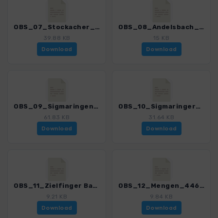
OBS_07_Stockacher_Aach_T7_4462_2.gpx
OBS_08_Andelsbach_4462_2.gpx
39.88 KB
15 KB
Download
Download
OBS_09_Sigmaringen_4462_2.gpx
OBS_10_Sigmaringer_Forst_4462_2.gpx
61.83 KB
31.64 KB
Download
Download
OBS_11_Zielfinger Baggersee_4462_2.gpx
OBS_12_Mengen_4462_2.gpx
9.21 KB
9.84 KB
Download
Download