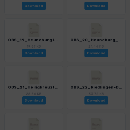
Download
Download
OBS_19_Heuneburg Lehrpfad_4462_2.gpx
OBS_20_Heuneburg_4462_2.gpx
19.67 KB
21.44 KB
Download
Download
OBS_21_Heiligkreuztal_4462_2.gpx
OBS_22_Riedlingen-Donautal_4462_2.gpx
26.56 KB
33.72 KB
Download
Download