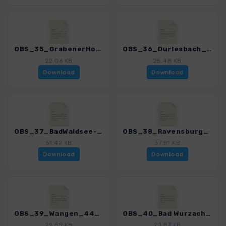
OBS_35_GrabenerHoehe_4462_2.gpx
OBS_36_Durlesbach_4462_2.gpx
22.06 KB
25.48 KB
Download
Download
OBS_37_BadWaldsee-Weingarten_4462_2.gpx
OBS_38_Ravensburg_4462_2.gpx
61.42 KB
37.81 KB
Download
Download
OBS_39_Wangen_4462_2.gpx
OBS_40_Bad Wurzach_4462_2.gpx
29.69 KB
20.87 KB