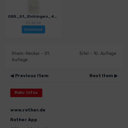
OBS_51_Elchingen_4462_2.gpx
35.62 KB
Download
Rhein-Neckar - 01.
Eifel - 10. Auflage
Auflage
Previous Item
Next Item
Mehr Infos
www.rother.de
Rother App