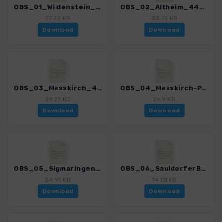
OBS_01_Wildenstein_4462_2.gpx
OBS_02_Altheim_4462_2.gpx
27.32 KB
33.72 KB
Download
Download
OBS_03_Messkirch_4462_2.gpx
OBS_04_Messkirch-Pfullendorf_4462_2.gpx
29.27 KB
26.9 KB
Download
Download
OBS_05_Sigmaringen-Messkirch_4462_2.gpx
OBS_06_SauldorferBaggerseen_4462_2.gpx
54.91 KB
14.18 KB
Download
Download