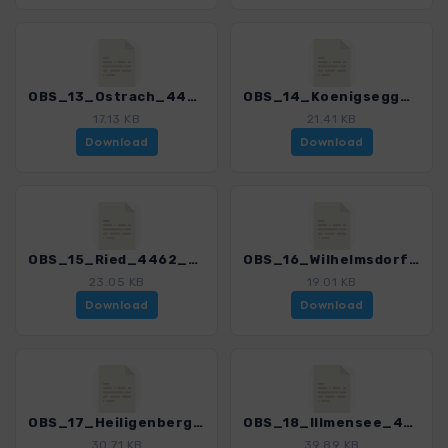
OBS_13_Ostrach_4462_2.gpx
OBS_14_Koenigseggwald_4462_2.gpx
17.13 KB
21.41 KB
Download
Download
OBS_15_Ried_4462_2.gpx
OBS_16_Wilhelmsdorf_4462_2.gpx
23.05 KB
19.01 KB
Download
Download
OBS_17_Heiligenberg_Panoramaweg_4462_2.gpx
OBS_18_Illmensee_4462_2.gpx
30.71 KB
39.89 KB