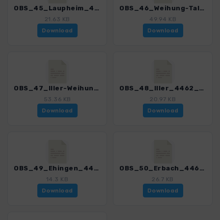
OBS_45_Laupheim_4462_2.gpx
OBS_46_Weihung-Tal_4462_2.gpx
21.63 KB
49.94 KB
Download
Download
OBS_47_Iller-Weihung_4462_2.gpx
OBS_48_Iller_4462_2.gpx
53.36 KB
20.97 KB
Download
Download
OBS_49_Ehingen_4462_2.gpx
OBS_50_Erbach_4462_2.gpx
14.3 KB
26.7 KB
Download
Download