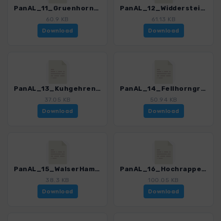
PanAL_11_Gruenhorn_3165_1.gpx
PanAL_12_Widderstein_3165_1.gpx
60.9 KB
61.13 KB
Download
Download
PanAL_13_Kuhgehrenspitze_3165_1.gpx
PanAL_14_Fellhorngrat_3165_1.gpx
37.05 KB
50.94 KB
Download
Download
PanAL_15_WalserHammerspitze_3165_1.gpx
PanAL_16_Hochrappenkopf_3165_1.gpx
38.3 KB
100.05 KB
Download
Download