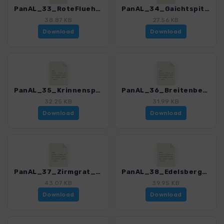
PanAL_33_RoteFlueh_3165_1.gpx
PanAL_34_Gaichtspitze_3165_1.gpx
38.87 KB
27.56 KB
Download
Download
PanAL_35_Krinnenspitze_3165_1.gpx
PanAL_36_Breitenberg_3165_1.gpx
32.25 KB
31.99 KB
Download
Download
PanAL_37_Zirmgrat_3165_1.gpx
PanAL_38_Edelsberg_3165_1.gpx
43.07 KB
39.95 KB
Download
Download