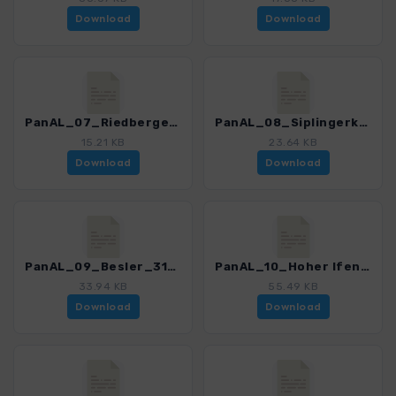
Download
Download
PanAL_07_Riedbergerhorn_3165_1.gpx
PanAL_08_Siplingerkopf_3165_1.gpx
15.21 KB
23.64 KB
Download
Download
PanAL_09_Besler_3165_1.gpx
PanAL_10_Hoher Ifen_3165_1.gpx
33.94 KB
55.49 KB
Download
Download