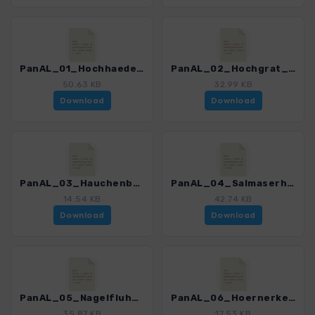
PanAL_01_Hochhaederich_3165_1.gpx
PanAL_02_Hochgrat_3165_1.gpx
50.63 KB
32.99 KB
Download
Download
PanAL_03_Hauchenberg_3165_1.gpx
PanAL_04_Salmaserhoehe_3165_1.gpx
14.54 KB
42.74 KB
Download
Download
PanAL_05_Nagelfluhkette_3165_1.gpx
PanAL_06_Hoernerkette_3165_1.gpx
35.87 KB
17.53 KB