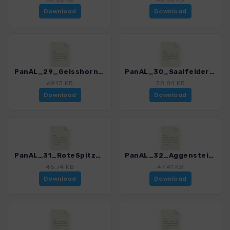
Download
Download
PanAL_29_Geisshorn_3165_1.gpx
PanAL_30_SaalfelderHoehenweg_3165_1.gpx
69.13 KB
38.84 KB
Download
Download
PanAL_31_RoteSpitze_3165_1.gpx
PanAL_32_Aggenstein_3165_1.gpx
45.74 KB
47.41 KB
Download
Download