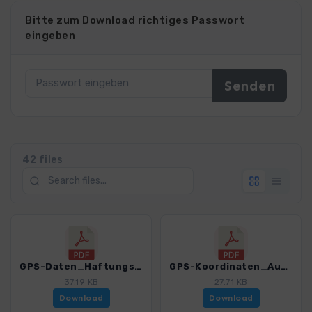
Bitte zum Download richtiges Passwort
eingeben
42 files
GPS-Daten_Haftungsausschluss-Nutzungsbedingungen_WB_Panoramawege Allgaeu_3165_1.pdf
GPS-Koordinaten_Ausgangspunkte_WB_Panoramawege Allgaeu_3165_1.pdf
37.19 KB
27.71 KB
Download
Download