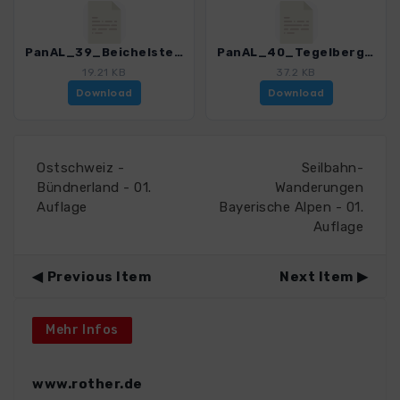
PanAL_39_Beichelstein_3165_1.gpx
PanAL_40_Tegelberg_Kenzenhuette_3165_1.gpx
19.21 KB
37.2 KB
Download
Download
Ostschweiz -
Seilbahn-
Bündnerland - 01.
Wanderungen
Auflage
Bayerische Alpen - 01.
Auflage
Previous Item
Next Item
Mehr Infos
www.rother.de