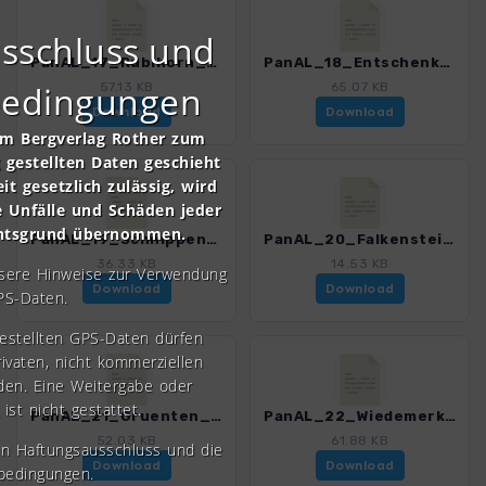
sschluss und
PanAL_17_Rubihorn_3165_1.gpx
PanAL_18_Entschenkopf_3165_1.gpx
bedingungen
57.13 KB
65.07 KB
Download
Download
om Bergverlag Rother zum
gestellten Daten geschieht
it gesetzlich zulässig, wird
e Unfälle und Schäden jeder
chtsgrund übernommen.
PanAL_19_Schnippenkopf_3165_1.gpx
PanAL_20_Falkenstein_3165_1.gpx
36.33 KB
14.53 KB
nsere Hinweise zur Verwendung
Download
Download
PS-Daten.
gestellten GPS-Daten dürfen
rivaten, nicht kommerziellen
den. Eine Weitergabe oder
 ist nicht gestattet.
PanAL_21_Gruenten_3165_1.gpx
PanAL_22_Wiedemerkopf_3165_1.gpx
52.03 KB
61.88 KB
en Haftungsausschluss und die
Download
Download
bedingungen.