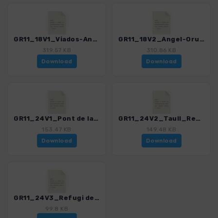
GR11_18V1_Viados-Angel-Orus_4487_1.gpx
GR11_18V2_Angel-Orus-Estos_4487_1.gpx
319.57 KB
310.86 KB
Download
Download
GR11_24V1_Pont de la Sort_Taull_4487_1.gpx
GR11_24V2_Taull_Refugi de Colomina_4487_1.gpx
153.47 KB
149.48 KB
Download
Download
GR11_24V3_Refugi de Colomina_Espot_4487_1.gpx
99.8 KB