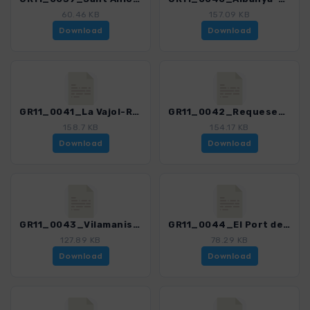
60.46 KB
157.09 KB
Download
Download
GR11_0041_La Vajol-Requesens_4487_1.gpx
GR11_0042_Requesens-Vilamaniscle_4487_1.gpx
158.7 KB
154.17 KB
Download
Download
GR11_0043_Vilamaniscle-El Port de la Selva_4487_1.gpx
GR11_0044_El Port de la Selva-Cap de Creus_4487_1.gpx
127.89 KB
78.29 KB
Download
Download