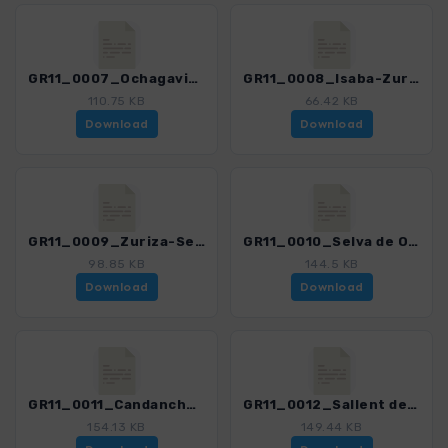
GR11_0007_Ochagavia-Isaba_4487_1.gpx
GR11_0008_Isaba-Zuriza-via Belabartze_4487_1.gpx
110.75 KB
66.42 KB
Download
Download
GR11_0009_Zuriza-Selva de Oza_4487_1.gpx
GR11_0010_Selva de Oza-Candanchu_4487_1.gpx
98.85 KB
144.5 KB
Download
Download
GR11_0011_Candanchu-Sallent-de-gallego_4487_1.gpx
GR11_0012_Sallent de Gallego-Balneario de Panticosa_4487_1.gpx
154.13 KB
149.44 KB