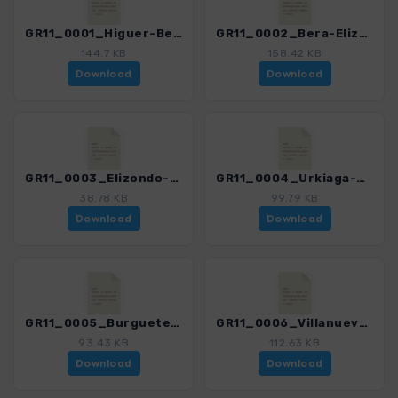
GR11_0001_Higuer-Bera_4487_1.gpx
GR11_0002_Bera-Elizondo_4487_1.gpx
144.7 KB
158.42 KB
Download
Download
GR11_0003_Elizondo-Puerto Urkiaga_4487_1.gpx
GR11_0004_Urkiaga-Burguete_4487_1.gpx
38.78 KB
99.79 KB
Download
Download
GR11_0005_Burguete-Villanueva de Aezkoa_4487_1.gpx
GR11_0006_Villanueva de Aezkoa-Ochagavia_4487_1.gpx
93.43 KB
112.63 KB
Download
Download