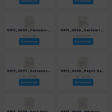
Download
Download
GR11_0035_Planoles-Santuario de Nuria_4487_1.gpx
GR11_0036_Santuari de Nuria-Setcases_4487_1.gpx
124.9 KB
151.09 KB
Download
Download
GR11_0037_Setcases-Mollo-Beget_4487_1.gpx
GR11_0038_Beget-Sant Aniol dAguja_4487_1.gpx
143.93 KB
121.56 KB
Download
Download
GR11_0039_Sant Aniol dAguja-Albanya_4487_1.gpx
GR11_0040_Albanya-La Vajol_4487_1.gpx