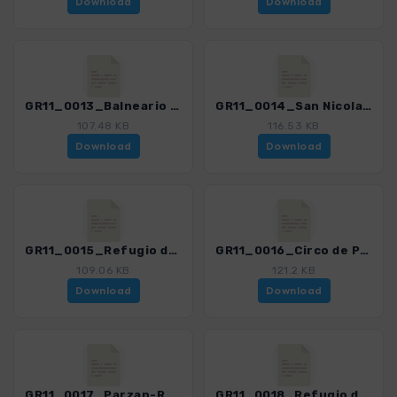
Download
Download
GR11_0013_Balneario de Panticosa-San Nicolas de Bujaruelo_4487_1.gpx
GR11_0014_San Nicolas de Bujaruelo-Refugio de Goriz_4487_1.gpx
107.48 KB
116.53 KB
Download
Download
GR11_0015_Refugio de Goriz-Circo de Pineta-via Anisclo)_4487_1.gpx
GR11_0016_Circo de Pineta-Parzan_4487_1.gpx
109.06 KB
121.2 KB
Download
Download
GR11_0017_Parzan-Refugio Viados_4487_1.gpx
GR11_0018_Refugio de Viados-Refugio Estos_4487_1.gpx