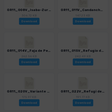
GR11_008V_Isaba-Zuriza-Variante Ezkaurre_4487_1.gpx
GR11_011V_Candanchu_Sallent de Gallego ueber Canal de Izas_4487_1.gpx
306.72 KB
147.23 KB
Download
Download
GR11_014V_Faja de Pelay_4487_1.gpx
GR11_015V_Refugio de Goriz-Circo de Pineta-via Faixa deras Solas_4487_1.gpx
262.56 KB
242.49 KB
Download
Download
GR11_020V_Variante Puente de Coronas-Aneto_4487_1.gpx
GR11_022V_Refugi dera restanca-Refugi Colomers_4487_1.gpx
175.97 KB
191.77 KB
Download
Download