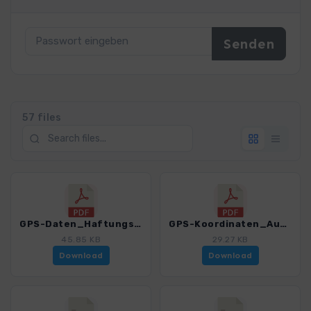
57 files
GPS-Daten_Haftungsausschluss-Nutzungsbedingungen_WF_Pyrenaeen-GR11_4487_1.pdf
GPS-Koordinaten_Ausgangspunkte_WF_Pyrenaen-GR11_4487_1.pdf
45.85 KB
29.27 KB
Download
Download