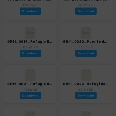
159.76 KB
86.27 KB
Download
Download
GR11_0019_Refugio Estos-Puente de Coronas_4487_1.gpx
GR11_0020_Puente de Coronas-Refugio de Conangles_4487_1.gpx
124.62 KB
136.8 KB
Download
Download
GR11_0021_Refugio de Conangles-Refugi dera restanca_4487_1.gpx
GR11_0022_Refugi dera Restanca-Port Caldes-Refugi Colomers_4487_1.gpx
91.82 KB
65.84 KB
Download
Download