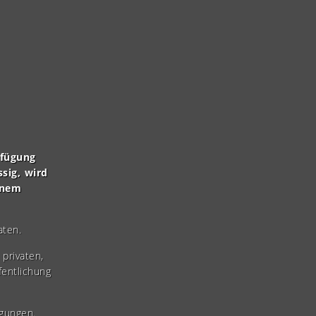
rfügung
ssig, wird
inem
aten.
privaten,
fentlichung
gungen.