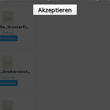
Akzeptieren
Renn_5Sa_GrosserFinsterberg_4599_1.gpx
17.18 KB
Download
Renn_5_DreiherrensteinOberhof_4599_1.gpx
124.12 KB
Download