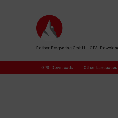
Zum
Inhalt
springen
Rother Bergverlag GmbH – GPS-Downloa
GPS-Downloads
Other Languages