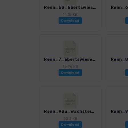
Renn_6S_EbertswieseBergsee_4599_1.gpx
14.18 KB
Download
Renn_7_EbertswieseGroßerInselsberg_4599_1.gpx
76.96 KB
Download
Renn_9Sa_WachsteinCarlAlexanderTurm_4599_1.gpx
35.3 KB
Download