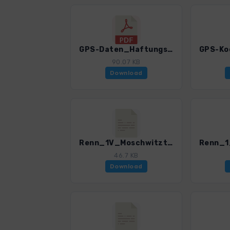
GPS-Daten_Haftungsausschluss-Nutzungsbedingungen_WF_Rennsteig_4599_1.pdf
90.07 KB
Download
Renn_1V_Moschwitztal_4599_1.gpx
46.7 KB
Download