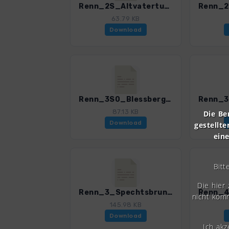
Renn_2S_AltvaterturmSchieferparkLehesten_4599_1.gpx
63.79 KB
Download
Renn_3S0_Blessberg_4599_1.gpx
87.13 KB
Die Be
Download
gestellte
ein
Bitt
Die hier
Renn_3_SpechtsbrunnFriedrichshoehe_4599_1.gpx
nicht komm
145.98 KB
Download
Ich ak