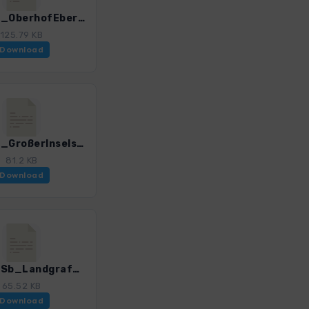
Renn_6_OberhofEbertswiese_4599_1.gpx
125.79 KB
Download
Renn_8_GroßerInselsbergAscherbrueck_4599_1.gpx
81.2 KB
Download
Renn_9Sb_LandgrafenDrachenschlucht_4599_1.gpx
65.52 KB
Download