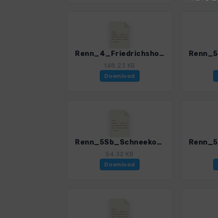
Renn_4_FriedrichshoeheDreiherrenstein_4599_1.gpx
148.23 KB
Download
Renn_5Sb_Schneekopf_4599_1.gpx
54.32 KB
Download