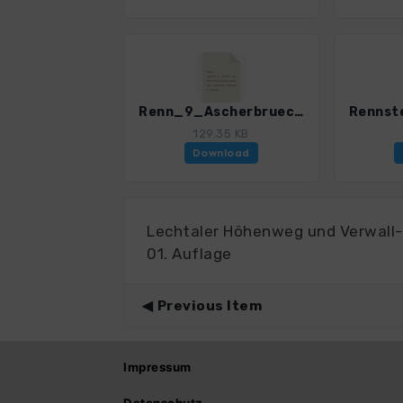
Renn_9_AscherbrueckHoerschel_4599_1.gpx
129.35 KB
Download
Lechtaler Höhenweg und Verwall
01. Auflage
Previous Item
Impressum