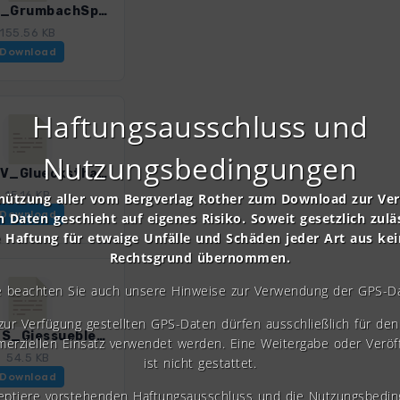
Renn_2_GrumbachSpechtsbrunn_4599_1.gpx
155.56 KB
Download
Haftungsausschluss und
Nutzungsbedingungen
Renn_3V_Gluecksthal_4599_1.gpx
15.16 KB
nützung aller vom Bergverlag Rother zum Download zur Ve
Download
n Daten geschieht auf eigenes Risiko. Soweit gesetzlich zulä
e Haftung für etwaige Unfälle und Schäden jeder Art aus ke
Rechtsgrund übernommen.
e beachten Sie auch unsere Hinweise zur Verwendung der GPS-D
 zur Verfügung gestellten GPS-Daten dürfen ausschließlich für den 
Renn_4S_GiessueblerSchweiz_4599_1.gpx
erziellen Einsatz verwendet werden. Eine Weitergabe oder Veröf
54.5 KB
ist nicht gestattet.
Download
zeptiere vorstehenden Haftungsausschluss und die Nutzungsbedin