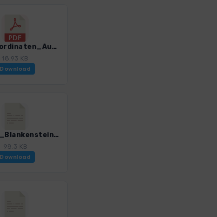
GPS-Koordinaten_Ausgangspunkte_WF_Rennsteig_4599_1.pdf
18.93 KB
Download
Renn_1_BlankensteinGrumbach_4599_1.gpx
98.3 KB
Download