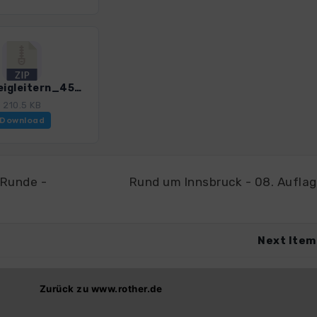
Rennsteigleitern_4599_1.zip
210.5 KB
Download
-Runde -
Rund um Innsbruck - 08. Aufla
Next Item
Zurück zu www.rother.de