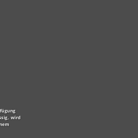
rfügung
ssig, wird
inem