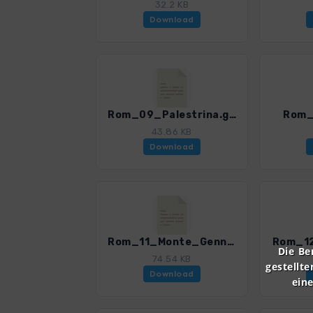
32.2 KB
Download
Rom_09_Palestrina.gpx
Rom_
43.86 KB
Download
Rom_11_Monte_Gennaro.gpx
Rom_12
Die Be
74.54 KB
gestellte
Download
ein