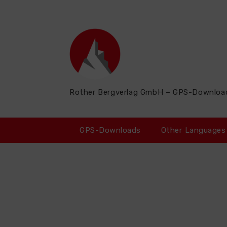
Zum
Inhalt
springen
Rother Bergverlag GmbH – GPS-Downloa
GPS-Downloads
Other Languages