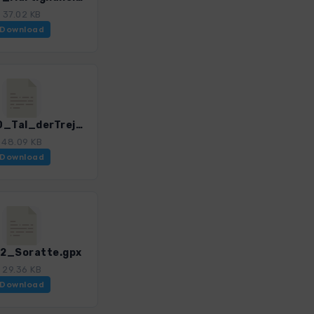
37.02 KB
Download
Rom_20_Tal_derTreja.gpx
48.09 KB
Download
2_Soratte.gpx
29.36 KB
Download