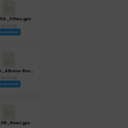
4_Villen.gpx
35.26 KB
Download
Rom_06_Albano-Rocca_di_Papa.gpx
42.32 KB
Download
08_Nemi.gpx