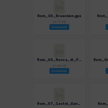
Rom_03_Bruecken.gpx
Rom_0
39.73 KB
Download
Rom_05_Rocca_di_Papa.gpx
39.48 KB
Download
Rom_07_Castel_Gandolfo.gpx
Rom_