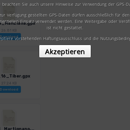
e beachten Sie auch unsere Hinweise zur Verwendung der GPS-D
 zur Verfügung gestellten GPS-Daten dürfen ausschließlich für den 
erziellen Einsatz verwendet werden. Eine Weitergabe oder Veröf
_Manziana.gpx
ist nicht gestattet.
26.81 KB
Download
zeptiere vorstehenden Haftungsausschluss und die Nutzungsbedin
Akzeptieren
16_Tiber.gpx
27.24 KB
Download
Rom_18_Martignano.gpx