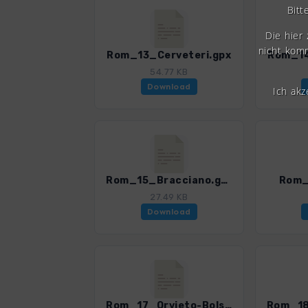
Bitt
Die hier
nicht komm
Rom_13_Cerveteri.gpx
Rom_14
54.77 KB
Download
Ich ak
Rom_15_Bracciano.gpx
Rom_
27.49 KB
Download
Rom_17_Orvieto-Bolsena.gpx