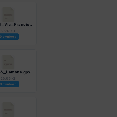
Rom_24_Via_Francicena.gpx
25.17 KB
Download
6_Lamone.gpx
28.89 KB
Download