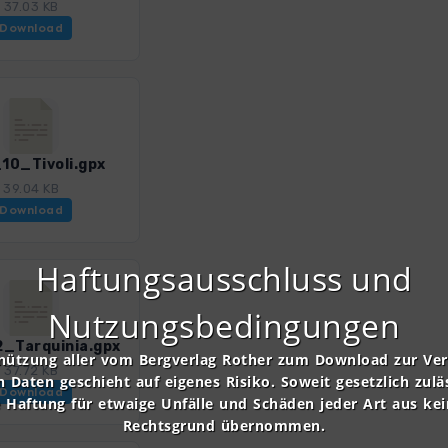
37.03 KB
Download
10_Tivoli.gpx
39.04 KB
Download
Haftungsausschluss und
Nutzungsbedingungen
_Tarquinia.gpx
nützung aller vom Bergverlag Rother zum Download zur Ve
37.72 KB
n Daten geschieht auf eigenes Risiko. Soweit gesetzlich zulä
Download
e Haftung für etwaige Unfälle und Schäden jeder Art aus ke
Rechtsgrund übernommen.