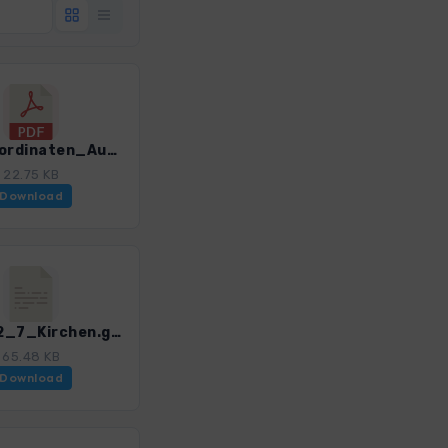
GPS-Koordinaten_Ausgangspunkte_WF_Rom_Latium.pdf
22.75 KB
Download
Rom_02_7_Kirchen.gpx
65.48 KB
Download