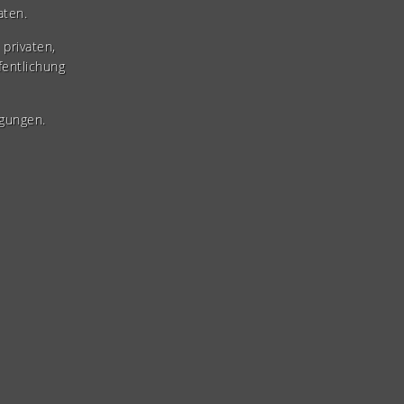
aten.
privaten,
fentlichung
gungen.