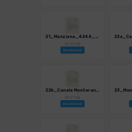
21_Manziana_4244_2.gpx
13.62 KB
Download
22b_Canale Monterano_4244_2.gpx
28.91 KB
Download