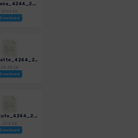
06_Turona_4244_2.gpx
19.94 KB
Download
08_Soratte_4244_2.gpx
24.38 KB
Download
10_Pizzuto_4244_2.gpx
29.4 KB
Download