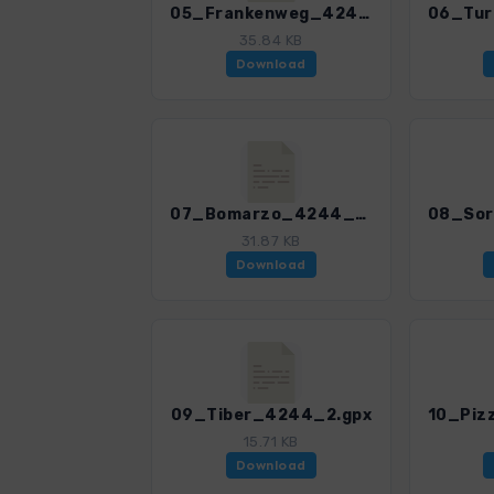
05_Frankenweg_4244_2.gpx
35.84 KB
Download
07_Bomarzo_4244_2.gpx
31.87 KB
Download
09_Tiber_4244_2.gpx
15.71 KB
Download