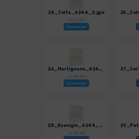
24_Tolfa_4244_2.gpx
51.15 KB
Download
26_Martignano_4244_2.gpx
30.06 KB
Download
28_Koenigin_4244_2.gpx
15.86 KB