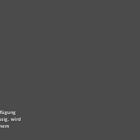
rfügung
ssig, wird
inem