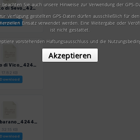
e beachten Sie auch unsere Hinweise zur Verwendung der GPS-D
16_Pizzo di Sevo_4244_2.gpx
 zur Verfügung gestellten GPS-Daten dürfen ausschließlich für den 
9.8 KB
erziellen Einsatz verwendet werden. Eine Weitergabe oder Veröf
Download
ist nicht gestattet.
zeptiere vorstehenden Haftungsausschluss und die Nutzungsbedin
Akzeptieren
18_Lago di Vico_4244_2.gpx
17.82 KB
Download
20_Barbarano_4244_2.gpx
32.15 KB
Download