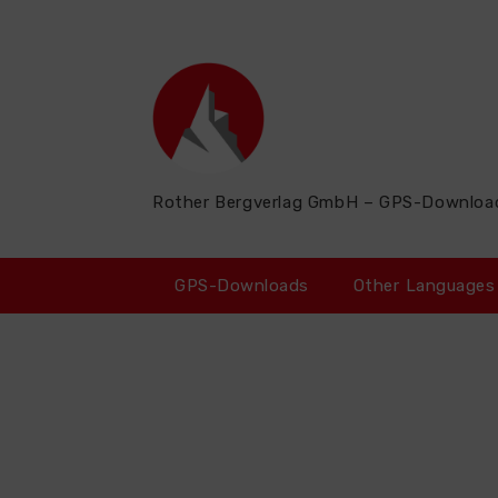
Zum
Inhalt
springen
Rother Bergverlag GmbH – GPS-Downloa
GPS-Downloads
Other Languages