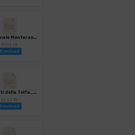
22a_Canale Monterano_4244_2.gpx
37.99 KB
Download
23_Monti della Tolfa_4244_2.gpx
26.63 KB
Download