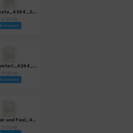
25_Calcata_4244_2.gpx
21.28 KB
Download
27_Cerveteri_4244_2.gpx
39.03 KB
Download
29_Peter und Paul_4244_2.gpx
13.32 KB