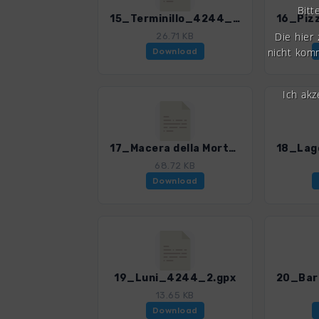
Bitt
15_Terminillo_4244_2.gpx
Die hier
26.71 KB
nicht komm
Download
Ich ak
17_Macera della Morte_4244_2.gpx
68.72 KB
Download
19_Luni_4244_2.gpx
13.65 KB
Download