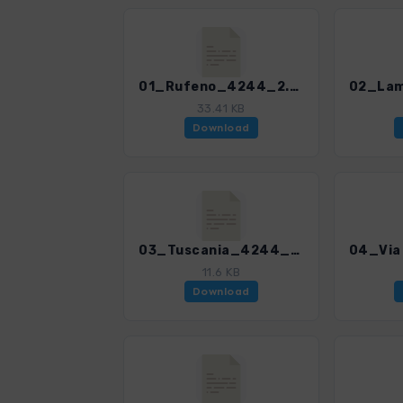
01_Rufeno_4244_2.gpx
33.41 KB
Download
03_Tuscania_4244_2.gpx
11.6 KB
Download