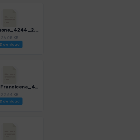
02_Lamone_4244_2.gpx
26.05 KB
Download
04_Via Francicena_4244_2.gpx
22.64 KB
Download