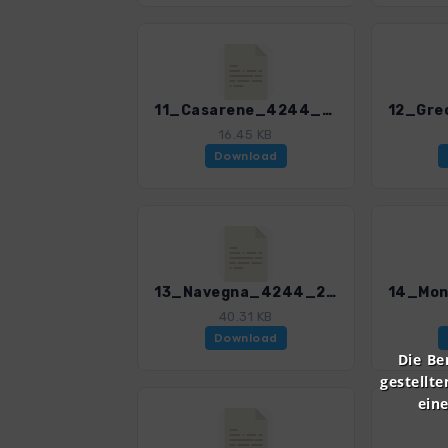
11_Casarene_4244_2.gpx
16.45 KB
Download
13_Navegna_4244_2.gpx
40.31 KB
Download
Die Be
gestellte
ein