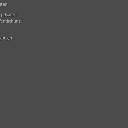
aten.
privaten,
fentlichung
gungen.