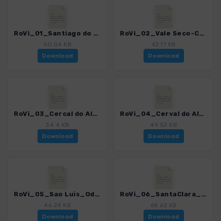
RoVi_01_Santiago do Cacem-Vale Seco_4548_2.gpx
RoVi_02_Vale Seco-Cercal to Alentejo_4548_2.gpx
50.04 KB
42.17 KB
Download
Download
RoVi_03_Cercal do Alentejo-Porto Covo_4548_2.gpx
RoVi_04_Cerval do Alentejo-Sao Luis_4548_2.gpx
34.4 KB
49.52 KB
Download
Download
RoVi_05_Sao Luis_Odemira_4548_2.gpx
RoVi_06_SantaClara_Odemira_4548_2.gpx
46.24 KB
68.62 KB
Download
Download