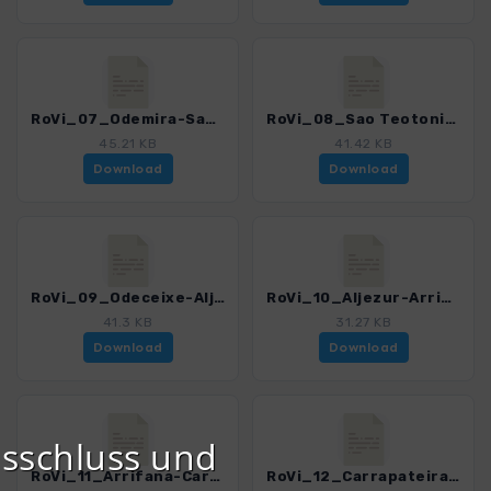
RoVi_07_Odemira-Sao Teotonio_4548_2.gpx
RoVi_08_Sao Teotonio-Odeceixe_4548_2.gpx
45.21 KB
41.42 KB
Download
Download
RoVi_09_Odeceixe-Aljezur_4548_2.gpx
RoVi_10_Aljezur-Arrifana_4548_2.gpx
41.3 KB
31.27 KB
Download
Download
sschluss und
RoVi_11_Arrifana-Carrapateira_4548_2.gpx
RoVi_12_Carrapateira_Villado Bispo_4548_2.gpx