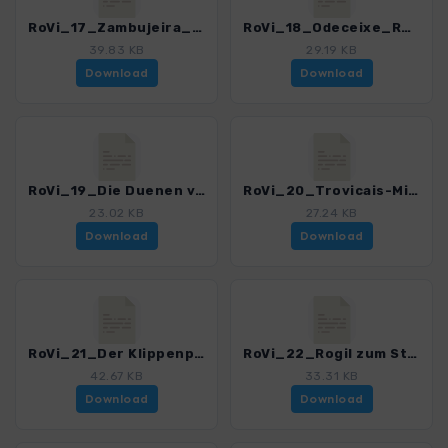
RoVi_17_Zambujeira_Odeceixe_4548_2.gpx
RoVi_18_Odeceixe_Rogil_4548_2.gpx
39.83 KB
29.19 KB
Download
Download
RoVi_19_Die Duenen von Almograve_4548_2.gpx
RoVi_20_Trovicais-Mira_4548_2.gpx
23.02 KB
27.24 KB
Download
Download
RoVi_21_Der Klippenpfad von Odeceixe_4548_2.gpx
RoVi_22_Rogil zum Strand von Amoreira_4548_2.gpx
42.67 KB
33.31 KB
Download
Download