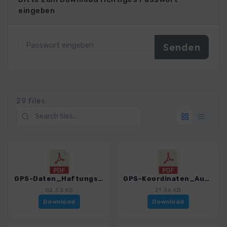
eingeben
29 files
GPS-Daten_Haftungsausschluss-Nutzungsbedingungen_WF_RotaVicentina_4548_2.pdf
GPS-Koordinaten_Ausgangspunkte_WF_RotaVicentina_4548_2.pdf
82.33 KB
21.36 KB
Download
Download