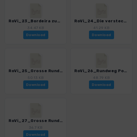
RoVi_23_Bordeira zum Meer_4548_2.gpx
RoVi_24_Die versteckten Seen von Bordeira_4548_2.gpx
34.47 KB
41.29 KB
Download
Download
RoVi_25_Grosse Rundwanderung zur Ponta da Atailaia_4548_2.gpx
RoVi_26_Rundweg Pontal da Carrapateira_4548_2.gpx
50.13 KB
48.79 KB
Download
Download
RoVi_27_Grosse Rundwanderung beim Cabo_4548_2.gpx
36.7 KB
Download