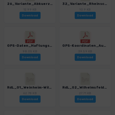
26_Variante_Abkuerzung Behla Doeggingen.gpx
32_Variante_Rheinschleife Rheinau.gpx
12.99 KB
10.9 KB
Download
Download
GPS-Daten_Haftungsausschluss-Nutzungsbedingungen_WF_Route de Laendle_4515_1.pdf
GPS-Koordinaten_Ausgangspunkte_WF_Route de Laendle_4515_1.pdf
98.05 KB
39.59 KB
Download
Download
RdL_01_Weinheim-Wilhelmsfeld_4515_1.gpx
RdL_02_Wilhelmsfeld-Neckarsteinach_4515_1.gpx
62.78 KB
27.71 KB
Download
Download