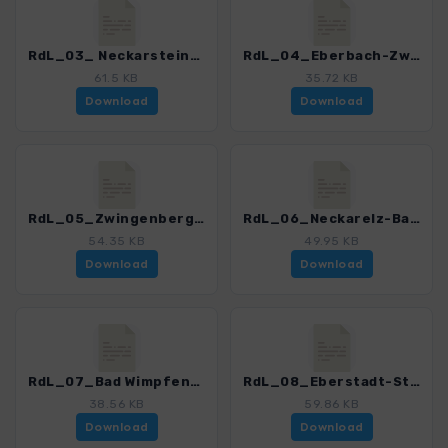
RdL_03_ Neckarsteinach-Eberbach_4515_1.gpx
RdL_04_Eberbach-Zwingenberg_4515_1.gpx
61.5 KB
35.72 KB
Download
Download
RdL_05_Zwingenberg-Neckarelz_4515_1.gpx
RdL_06_Neckarelz-Bad Wimpfen_4515_1.gpx
54.35 KB
49.95 KB
Download
Download
RdL_07_Bad Wimpfen-Eberstadt_4515_1.gpx
RdL_08_Eberstadt-Steinknickle_4515_1.gpx
38.56 KB
59.86 KB
Download
Download