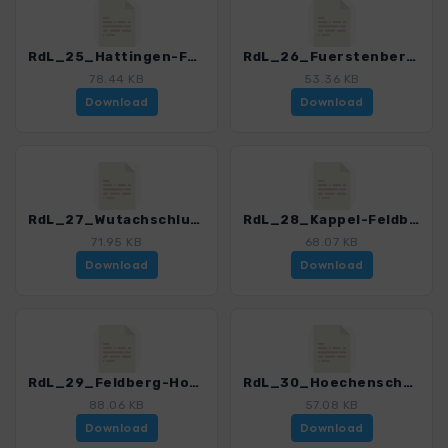
RdL_25_Hattingen-Fuerstenberg_4515_1.gpx
RdL_26_Fuerstenberg-Gauchachschlucht_4515_1.gpx
78.44 KB
53.36 KB
Download
Download
RdL_27_Wutachschlucht-Kappel_4515_1.gpx
RdL_28_Kappel-Feldberg_4515_1.gpx
71.95 KB
68.07 KB
Download
Download
RdL_29_Feldberg-Hoechenschwand_4515_1.gpx
RdL_30_Hoechenschwand-Tiengen_4515_1.gpx
88.06 KB
57.08 KB
Download
Download