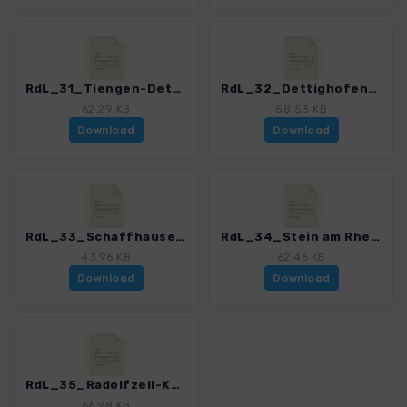
RdL_31_Tiengen-Dettighofen_4515_1.gpx
RdL_32_Dettighofen-Schaffhausen_4515_1.gpx
62.29 KB
58.53 KB
Download
Download
RdL_33_Schaffhausen-Stein am Rhein_4515_1.gpx
RdL_34_Stein am Rhein-Radolfzell_4515_1.gpx
43.96 KB
62.46 KB
Download
Download
RdL_35_Radolfzell-Konstanz_4515_1.gpx
66.98 KB