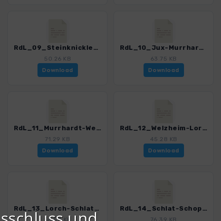
RdL_09_Steinknickle-Jux_4515_1.gpx
RdL_10_Jux-Murrhardt_4515_1.gpx
50.26 KB
63.75 KB
Download
Download
RdL_11_Murrhardt-Welzheim_4515_1.gpx
RdL_12_Welzheim-Lorch_4515_1.gpx
71.29 KB
45.28 KB
Download
Download
RdL_13_Lorch-Schlat_4515_1.gpx
RdL_14_Schlat-Schopfloch_4515_1.gpx
sschluss und
56.53 KB
76.39 KB