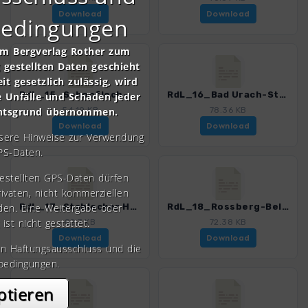
Download
Download
bedingungen
om Bergverlag Rother zum
gestellten Daten geschieht
it gesetzlich zulässig, wird
RdL_15_Schopfloch-Bad Urach_4515_1.gpx
RdL_16_Bad Urach-Stahlecker Hof_4515_1.gpx
e Unfälle und Schäden jeder
chtsgrund übernommen.
54.19 KB
78.36 KB
Download
Download
nsere Hinweise zur Verwendung
PS-Daten.
gestellten GPS-Daten dürfen
rivaten, nicht kommerziellen
den. Eine Weitergabe oder
RdL_17_Stahlecker Hof-Rossberg_4515_1.gpx
RdL_18_Rossberg-Belsen_4515_1.gpx
 ist nicht gestattet.
82.7 KB
72.38 KB
Download
Download
en Haftungsausschluss und die
bedingungen.
ptieren