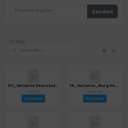
41 files
07_Variante Eberstadt.gpx
19_Variante_Burg Hohenzollern.gpx
9.57 KB
19.93 KB
Download
Download