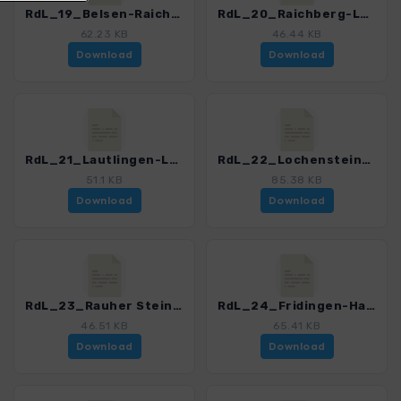
RdL_19_Belsen-Raichberg_4515_1.gpx
RdL_20_Raichberg-Lautlingen_4515_1.gpx
62.23 KB
46.44 KB
Download
Download
RdL_21_Lautlingen-Lochenstein_4515_1.gpx
RdL_22_Lochenstein-Rauher Stein_4515_1.gpx
51.1 KB
85.38 KB
Download
Download
RdL_23_Rauher Stein-Fridingen_4515_1.gpx
RdL_24_Fridingen-Hattingen_4515_1.gpx
46.51 KB
65.41 KB
Download
Download