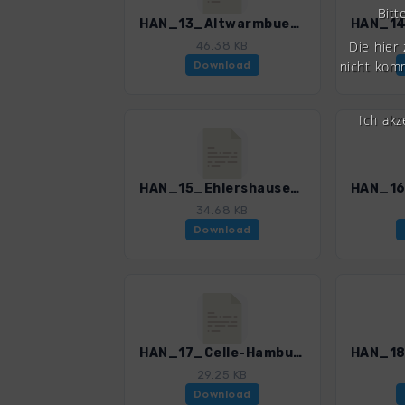
Bitt
HAN_13_Altwarmbuechen-Lohne_4595_1.gpx
Die hier
46.38 KB
nicht komm
Download
Ich ak
HAN_15_Ehlershausen_4595_1.gpx
34.68 KB
Download
HAN_17_Celle-Hambuehren_4595_1.gpx
29.25 KB
Download