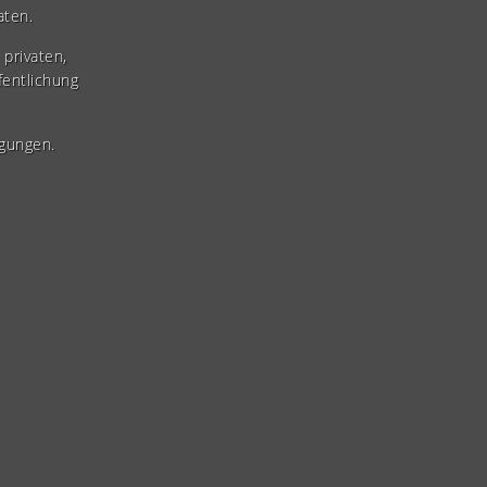
aten.
privaten,
fentlichung
gungen.