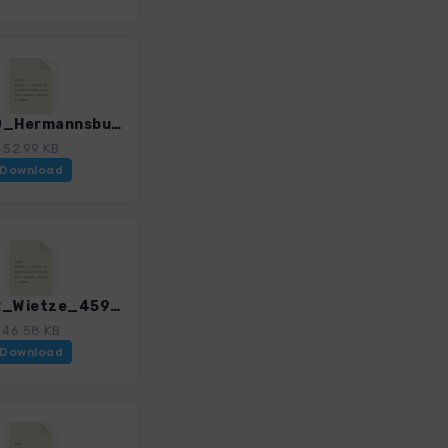
HAN_20_Hermannsburg-Misselhorn_4595_1.gpx
52.99 KB
Download
HAN_22_Wietze_4595_1.gpx
46.58 KB
Download