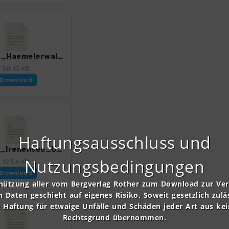
HAN_10_Haemelerwald_4595_1.gpx
38.13 KB
Download
Haftungsausschluss und
HAN_12_Irenensee_Uetze_4595_1.gpx
Nutzungsbedingungen
19.54 KB
Download
nützung aller vom Bergverlag Rother zum Download zur Ve
n Daten geschieht auf eigenes Risiko. Soweit gesetzlich zulä
e Haftung für etwaige Unfälle und Schäden jeder Art aus ke
Rechtsgrund übernommen.