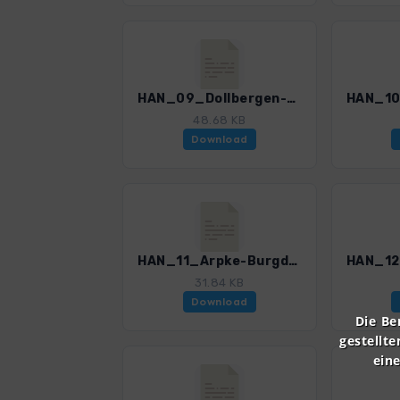
HAN_09_Dollbergen-Peine_4595_1.gpx
48.68 KB
Download
HAN_11_Arpke-Burgdorf_4595_1.gpx
31.84 KB
Download
Die Be
gestellte
ein