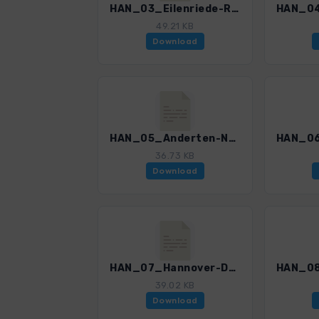
HAN_03_Eilenriede-Ricklingen_4595_1.gpx
49.21 KB
Download
HAN_05_Anderten-Nordhafen_4595_1.gpx
36.73 KB
Download
HAN_07_Hannover-Doehren-Laatzen_4595_1.gpx
39.02 KB
Download