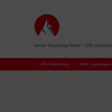
Zum
Inhalt
springen
Rother Bergverlag GmbH – GPS-Downloa
GPS-Downloads
Other Languages