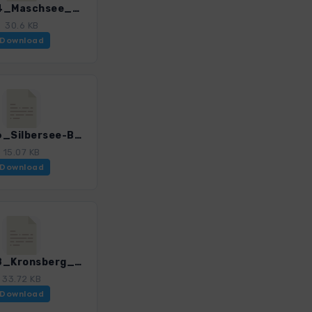
HAN_04_Maschsee_4595_1.gpx
30.6 KB
Download
HAN_06_Silbersee-Bult_4595_1.gpx
15.07 KB
Download
HAN_08_Kronsberg_4595_1.gpx
33.72 KB
Download