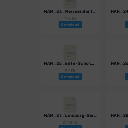
HAN_23_Meissendorf_4595_1.gpx
17.8 KB
Download
HAN_25_Eilte-Schotenheide_4595_1.gpx
9.7 KB
Download
HAN_27_Linsburg-Giebichenstein_4595_1.gpx
21.78 KB