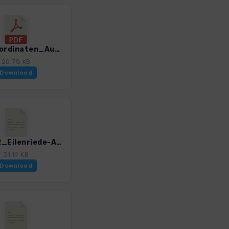
GPS-Koordinaten_Ausgangspunkte_WF_Rund um Hannover_4595_1.pdf
20.78 KB
Download
HAN_02_Eilenriede-Annateich-Tiergarten_4595_1.gpx
31.19 KB
Download