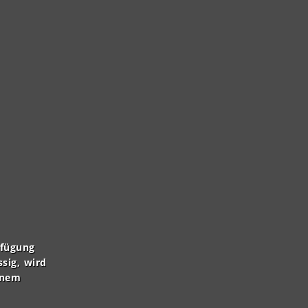
rfügung
ssig, wird
inem