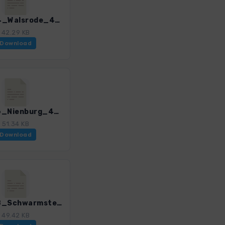
HAN_24_Walsrode_4595_1.gpx
42.29 KB
Download
HAN_26_Nienburg_4595_1.gpx
51.34 KB
Download
HAN_28_Schwarmstedt-Mariensee_4595_1.gpx
49.42 KB