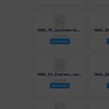
HAN_19_Eschede-Aschauteiche_4595_1.gpx
47.66 KB
Download
HAN_21_Eversen_oertze_4595_1.gpx
51.41 KB
Download