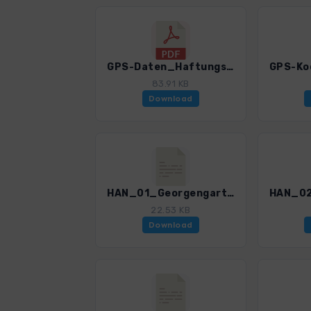
GPS-Daten_Haftungsausschluss-Nutzungsbedingungen_WF_Rund um Hannover_4595_1.pdf
83.91 KB
Download
HAN_01_Georgengarten_4595_1.gpx
22.53 KB
Download