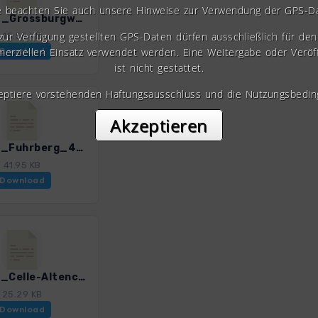
e beachten Sie auch unsere Hinweise zur Verwendung der GPS-D
HAN_14_Grossburgwedel_4595_1.gpx
 zur Verfügung gestellten GPS-Daten dürfen ausschließlich für den 
15.55 KB
erziellen Einsatz verwendet werden. Eine Weitergabe oder Veröf
Download
ist nicht gestattet.
zeptiere vorstehenden Haftungsausschluss und die Nutzungsbedin
Akzeptieren
HAN_16_Fuhrberg_4595_1.gpx
41.95 KB
Download
HAN_18_Celle-Altencelle_4595_1.gpx
25.29 KB
Download