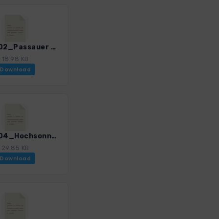
ASalz_02_Passauer Huette_3055_3.gpx
18.98 KB
Download
ASalz_04_Hochsonnbergalm_3055_3.gpx
29.85 KB
Download