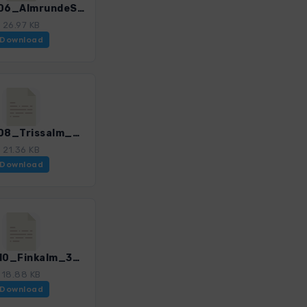
ASalz_06_AlmrundeSaalachursprung_3055_3.gpx
26.97 KB
Download
ASalz_08_Trissalm_3055_3.gpx
21.36 KB
Download
ASalz_10_Finkalm_3055_3.gpx
18.88 KB
Download