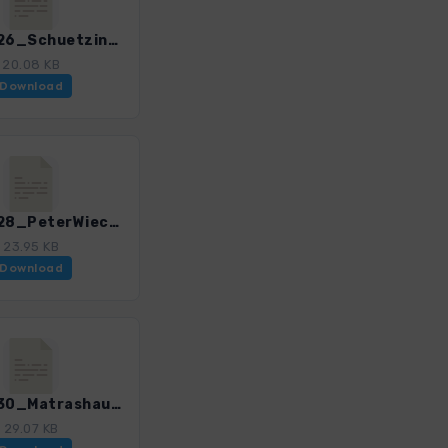
ASalz_26_Schuetzingalm_3055_3.gpx
20.08 KB
Download
ASalz_28_PeterWiechenthalerHuette_3055_3.gpx
23.95 KB
Download
ASalz_30_Matrashaus_3055_3.gpx
29.07 KB