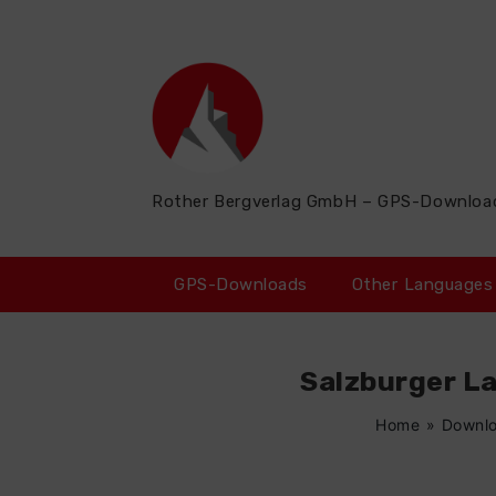
Zum
Inhalt
springen
Rother Bergverlag GmbH – GPS-Downloa
GPS-Downloads
Other Languages
Salzburger L
Home
»
Downl