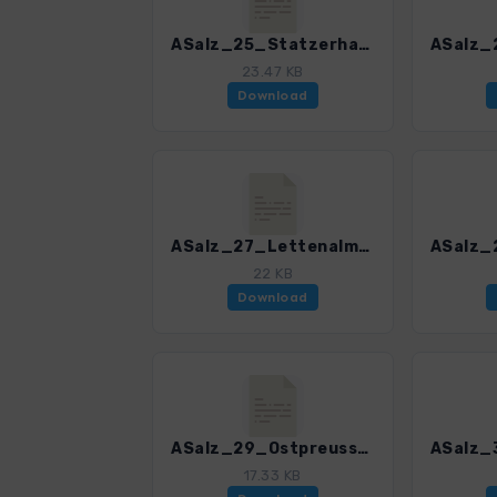
ASalz_25_Statzerhaus_3055_3.gpx
23.47 KB
Download
ASalz_27_Lettenalm_3055_3.gpx
22 KB
Download
ASalz_29_Ostpreussenhuette_3055_3.gpx
17.33 KB