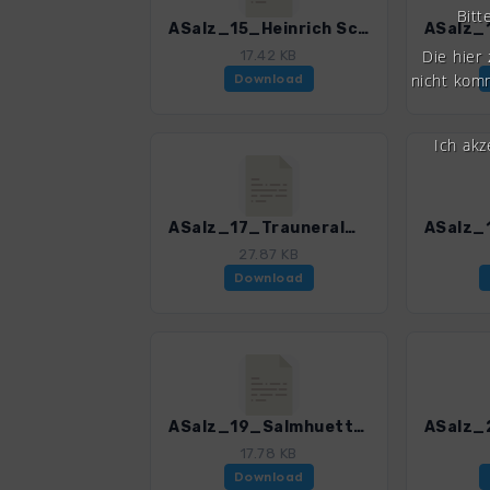
Bitt
ASalz_15_Heinrich Schwaiger Haus_3055_3.gpx
Die hier
17.42 KB
nicht komm
Download
Ich ak
ASalz_17_Trauneralm_3055_3.gpx
27.87 KB
Download
ASalz_19_Salmhuette_3055_3.gpx
17.78 KB
Download