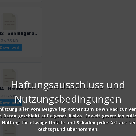
ASalz_12_Senningerbraeualm_3055_3.gpx
36.75 KB
Download
Haftungsausschluss und
ASalz_14_Gleiwitzer Huette_3055_3.gpx
Nutzungsbedingungen
41.83 KB
Download
nützung aller vom Bergverlag Rother zum Download zur Ve
n Daten geschieht auf eigenes Risiko. Soweit gesetzlich zulä
e Haftung für etwaige Unfälle und Schäden jeder Art aus ke
Rechtsgrund übernommen.