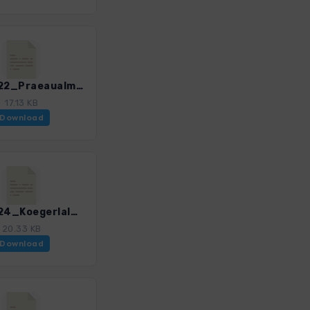
ASalz_22_Praeaualm_3055_3.gpx
17.13 KB
Download
ASalz_24_Koegerlalm_3055_3.gpx
20.33 KB
Download