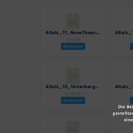
ASalz_11_NeueThueringerHuette_3055_3.gpx
17.51 KB
Download
ASalz_13_Unterbergalm_3055_3.gpx
51.75 KB
Download
Die Be
gestellte
ein