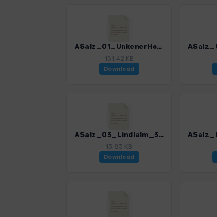
ASalz_01_UnkenerHochalm_3055_3.gpx
181.42 KB
Download
ASalz_03_Lindlalm_3055_3.gpx
13.83 KB
Download