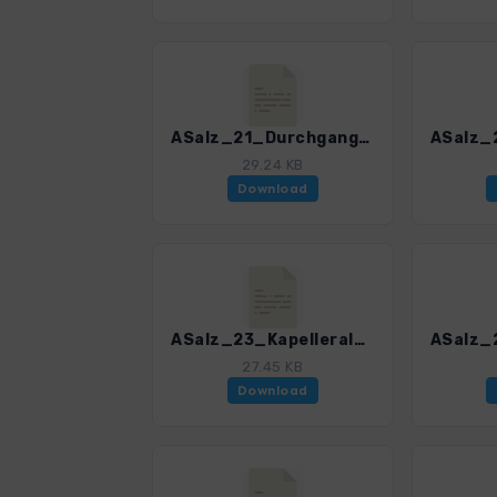
ASalz_21_Durchgangalm_3055_3.gpx
29.24 KB
Download
ASalz_23_Kapelleralm_3055_3.gpx
27.45 KB
Download