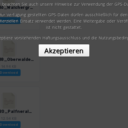
e beachten Sie auch unsere Hinweise zur Verwendung der GPS-D
ASalz_16_Walchergrundalm_3055_3.gpx
 zur Verfügung gestellten GPS-Daten dürfen ausschließlich für den 
17.77 KB
erziellen Einsatz verwendet werden. Eine Weitergabe oder Veröf
Download
ist nicht gestattet.
zeptiere vorstehenden Haftungsausschluss und die Nutzungsbedin
Akzeptieren
ASalz_18_Oberwalderhuette_3055_3.gpx
14.94 KB
Download
ASalz_20_Palfneralm_3055_3.gpx
12.54 KB
Download