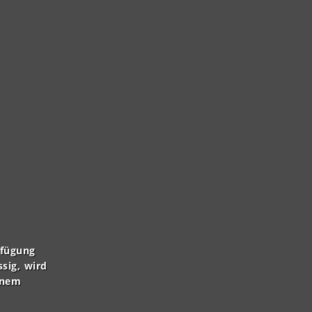
rfügung
ssig, wird
inem