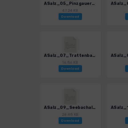
ASalz_05_PinzgauerSpaziergang_3055_3.gpx
47.24 KB
Download
ASalz_07_Trattenbachalm_3055_3.gpx
16.86 KB
Download
ASalz_09_Seebachalm_3055_3.gpx
26.48 KB
Download