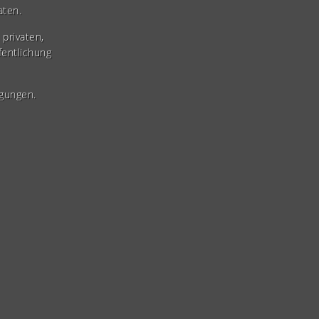
aten.
privaten,
fentlichung
gungen.