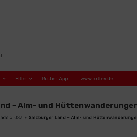
d
Hilfe
Rother App
www.rother.de
and – Alm- und Hüttenwanderungen 
oads
»
03a
»
Salzburger Land – Alm- und Hüttenwanderungen