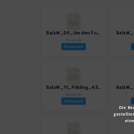
SalzW_09_Um den Fuschlsee_4385_5.gpx
15.48 KB
Download
SalzW_11_Filbling_4385_5.gpx
14.04 KB
Download
Die Be
gestellte
ein