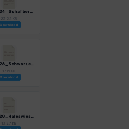
SalzW_24_Schafberg_1_4385_5.gpx
23.22 KB
Download
SalzW_26_Schwarzensee_Rundtour_4385_5.gpx
17.11 KB
Download
SalzW_28_Haleswiesssee_4385_5.gpx
13.27 KB