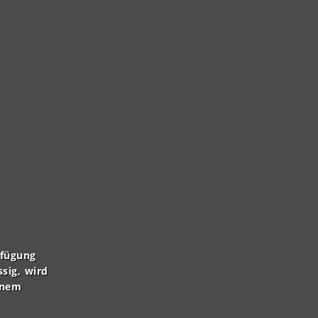
rfügung
ssig, wird
inem