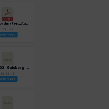
GPS-Koordinaten_Ausgangspunkte_WF_Salzkammergut_West_4385_5.pdf
30.4 KB
Download
SalzW_02_Gaisberg_Nockstein_4385_5.gpx
18.68 KB
Download