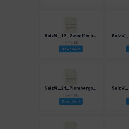
SalzW_19_Zwoelferhorn_2_4385_5.gpx
16.24 KB
Download
SalzW_21_Plombergstein_Rundtour_4385_5.gpx
13.64 KB
Download