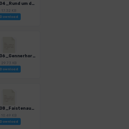
SalzW_04_Rund um den Strumberg_4385_5.gpx
17.32 KB
Download
SalzW_06_Gennerhorn_4385_5.gpx
29.73 KB
Download
SalzW_08_Faistenauer Schafberg_4385_5.gpx
10.49 KB
Download