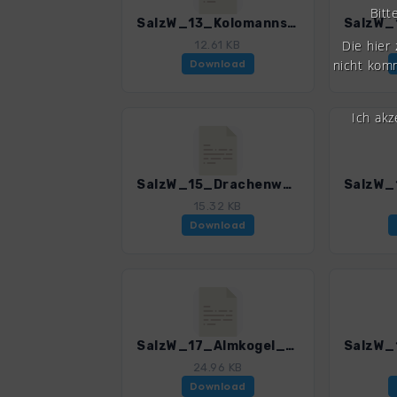
Bitt
SalzW_13_Kolomannsberg_4385_5.gpx
Die hier
12.61 KB
nicht komm
Download
Ich ak
SalzW_15_Drachenwand_4385_5.gpx
15.32 KB
Download
SalzW_17_Almkogel_2_4385_5.gpx
24.96 KB
Download