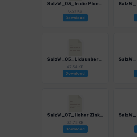
SalzW_03_In die Ploetz_4385_5.gpx
8.21 KB
Download
SalzW_05_Lidaunberg_4385_5.gpx
47.54 KB
Download
SalzW_07_Hoher Zinken_Osterhorn_4385_5.gpx
33.72 KB
Download