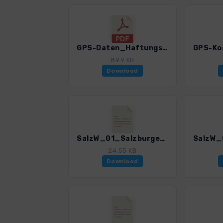
GPS-Daten_Haftungsausschluss-Nutzungsbedingungen_WF_Salzkammergut_West_4385_5.pdf
89.9 KB
Download
SalzW_01_Salzburger Innenstadt_4385_5.gpx
24.55 KB
Download