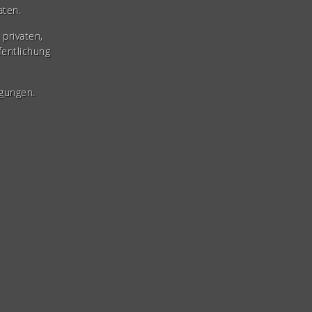
aten.
privaten,
fentlichung
gungen.