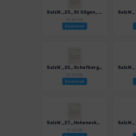
SalzW_23_St Gilgen_St Wolfgang_4385_5.gpx
10.86 KB
Download
SalzW_25_Schafberg_2_4385_5.gpx
21.33 KB
Download
SalzW_27_Hoheneck_4385_5.gpx
15.05 KB