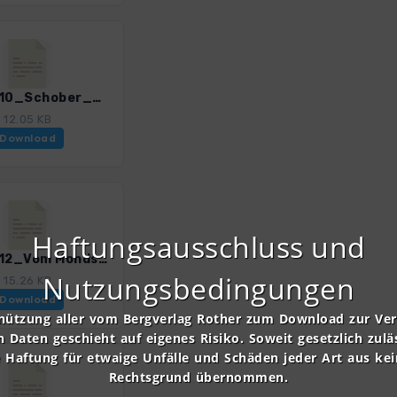
SalzW_10_Schober_4385_5.gpx
12.05 KB
Download
Haftungsausschluss und
SalzW_12_Vom Mondsee zum Irrsee_4385_5.gpx
Nutzungsbedingungen
15.26 KB
Download
nützung aller vom Bergverlag Rother zum Download zur Ve
n Daten geschieht auf eigenes Risiko. Soweit gesetzlich zulä
e Haftung für etwaige Unfälle und Schäden jeder Art aus ke
Rechtsgrund übernommen.