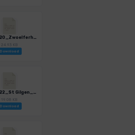
SalzW_20_Zwoelferhorn_3_4385_5.gpx
24.93 KB
Download
SalzW_22_St Gilgen_Fuschl_4385_5.gpx
19.08 KB
Download