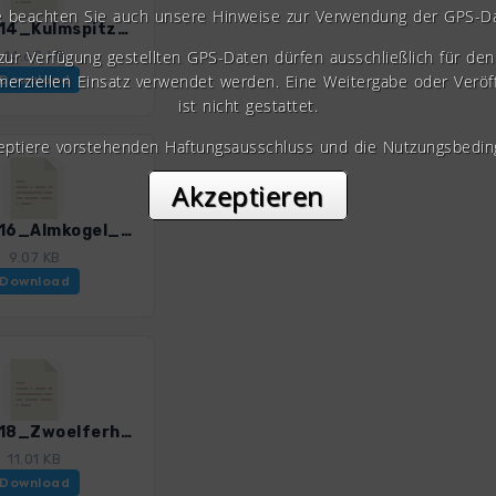
e beachten Sie auch unsere Hinweise zur Verwendung der GPS-D
SalzW_14_Kulmspitze_4385_5.gpx
 zur Verfügung gestellten GPS-Daten dürfen ausschließlich für den 
14.68 KB
erziellen Einsatz verwendet werden. Eine Weitergabe oder Veröf
Download
ist nicht gestattet.
zeptiere vorstehenden Haftungsausschluss und die Nutzungsbedin
Akzeptieren
SalzW_16_Almkogel_1_4385_5.gpx
9.07 KB
Download
SalzW_18_Zwoelferhorn_1_4385_5.gpx
11.01 KB
Download