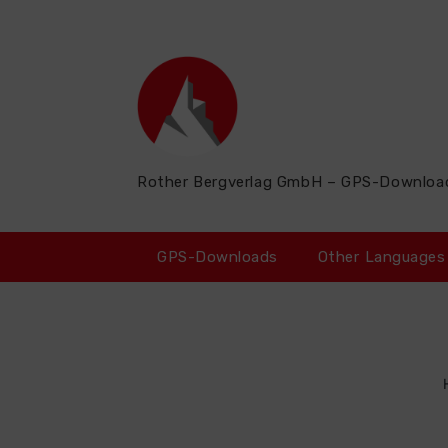
Zum
Inhalt
springen
Rother Bergverlag GmbH – GPS-Downloa
GPS-Downloads
Other Languages