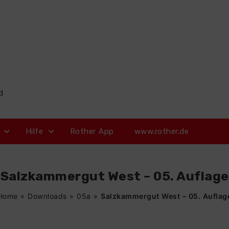
d
Hilfe
Rother App
www.rother.de
Salzkammergut West – 05. Auflage
Home
»
Downloads
»
05a
»
Salzkammergut West – 05. Auflag