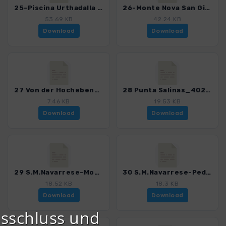
25-Piscina Urthadalla und Laghetto Su Giunturas-2012_4023_6.gpx
26-Monte Nova San Giovanni- 2012_4023_6.gpx
53.69 KB
42.24 KB
Download
Download
27 Von der Hochebene Su Golgo zur Cala Goloritze_4023_6.gpx
28 Punta Salinas_4023_6.gpx
7.46 KB
19.53 KB
Download
Download
29 S.M.Navarrese-Monte Oro-Pedra Longa-S.M_4023_6.gpx
30 S.M.Navarrese-Pedra Longa-Cengia Giradili-Baunei_4023_6.gpx
18.52 KB
18.3 KB
Download
Download
sschluss und