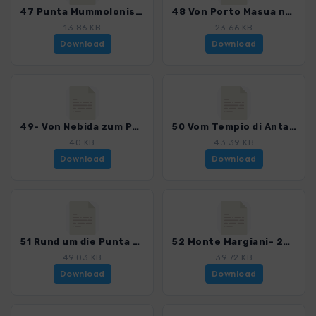
47 Punta Mummolonis_4023_6.gpx
48 Von Porto Masua nach Buggeru_4023_6.gpx
13.86 KB
23.66 KB
Download
Download
49- Von Nebida zum Porto Corallo- 2012_4023_6.gpx
50 Vom Tempio di Antas zur Grotta Su Mannau -2012_4023_6.gpx
40 KB
43.39 KB
Download
Download
51 Rund um die Punta Bau Mannu- 2012_4023_6.gpx
52 Monte Margiani- 2012_4023_6.gpx
49.03 KB
39.72 KB
Download
Download