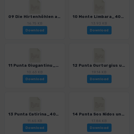
09 Die Hirtenhöhlen am Monte Biancu_4023_6.gpx
10 Monte Limbara_4023_6.gpx
16.75 KB
13.93 KB
Download
Download
11 Punta Giugantinu_4023_6.gpx
12 Punta Gurturgius u.Punta Su Mutucrone_4023_6.gpx
10.63 KB
19.14 KB
Download
Download
13 Punta Catirina_4023_6.gpx
14 Punta Sos Nidos und Monte Corrasi_4023_6.gpx
11.65 KB
17.84 KB
Download
Download