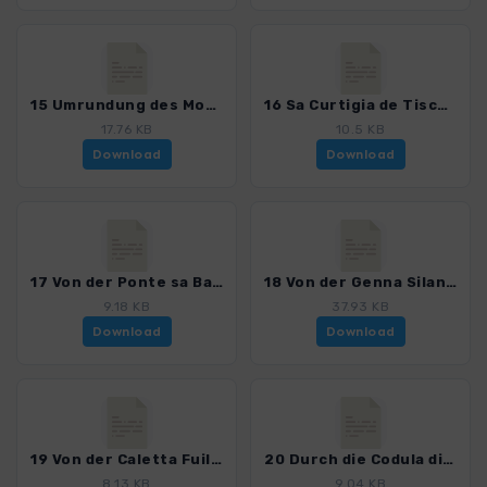
15 Umrundung des Monte Corrasi_4023_6.gpx
16 Sa Curtigia de Tiscali_4023_6.gpx
17.76 KB
10.5 KB
Download
Download
17 Von der Ponte sa Barva zur Gola di Gorropu_4023_6.gpx
18 Von der Genna Silana zur Gola di Gorropu-2012_4023_6.gpx
9.18 KB
37.93 KB
Download
Download
19 Von der Caletta Fuili zur Cala di Luna_4023_6.gpx
20 Durch die Codula di Luna zur Cala di Luna_4023_6.gpx
8.13 KB
9.04 KB