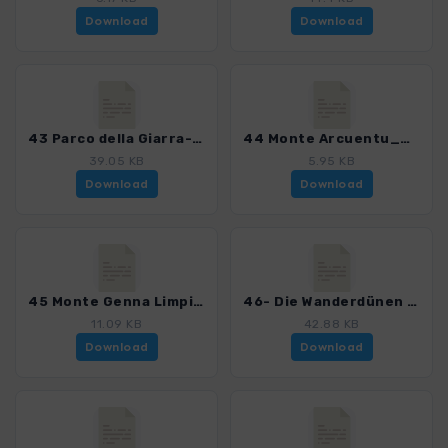
Download
Download
43 Parco della Giarra- 2012_4023_6.gpx
44 Monte Arcuentu_4023_6.gpx
39.05 KB
5.95 KB
Download
Download
45 Monte Genna Limpia_4023_6.gpx
46- Die Wanderdünen der Costa Verde- 2012_4023_6.gpx
11.09 KB
42.88 KB
Download
Download