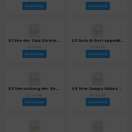
Download
Download
21 Von der Cala Sisinine nach Cala Gonone_4023_6.gpx
22 Gola di Gorroppeddu_4023_6.gpx
19.77 KB
14.81 KB
Download
Download
23 Umrundung der Serra Oseli_4023_6.gpx
24 Vom Campu Oddeu zur Codula de sa Mela-2012_4023_6.gpx
23.38 KB
43.68 KB
Download
Download