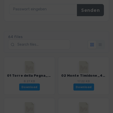
64 files
01 Torre della Pegna_4023_6.gpx
02 Monte Timidone_4023_6.gpx
8.27 KB
17.22 KB
Download
Download