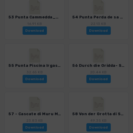
53 Punta Cammedda_4023_6.gpx
54 Punta Perda de sa Mesa_4023_6.gpx
16.91 KB
22.13 KB
Download
Download
55 Punta Piscina Irgas -2012_4023_6.gpx
56 Durch die Oridda- Schlucht zur Cascata Piscina Irgas-2012_4023_6.gpx
32.65 KB
20.44 KB
Download
Download
57 - Cascate di Muru Mannu- 2012_4023_6.gpx
58 Von der Grotta di San Giovanni zur Punta San Michele- 2012_4023_6.gpx
23.83 KB
49.35 KB
Download
Download