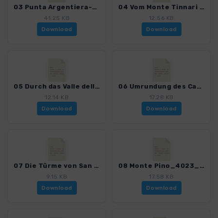
03 Punta Argentiera-2012_4023_6.gpx
04 Vom Monte Tinnari zur Costa Paradiso_4023_6.gpx
41.25 KB
12.56 KB
Download
Download
05 Durch das Valle della Luna zum Capo Testa_4023_6.gpx
06 Umrundung des Capo Testa_4023_6.gpx
12.14 KB
17.28 KB
Download
Download
07 Die Türme von San Pantaleo_4023_6.gpx
08 Monte Pino_4023_6.gpx
9.15 KB
17.58 KB
Download
Download