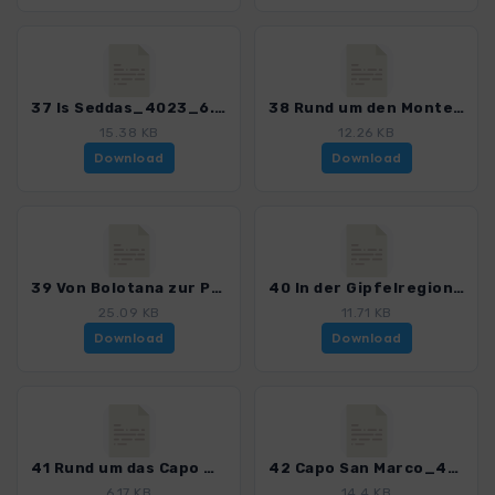
37 Is Seddas_4023_6.gpx
38 Rund um den Monte Rasu_4023_6.gpx
15.38 KB
12.26 KB
Download
Download
39 Von Bolotana zur Punta Palai_4023_6.gpx
40 In der Gipfelregion der Montiferru_4023_6.gpx
25.09 KB
11.71 KB
Download
Download
41 Rund um das Capo Mannu_4023_6.gpx
42 Capo San Marco_4023_6.gpx
6.17 KB
14.4 KB