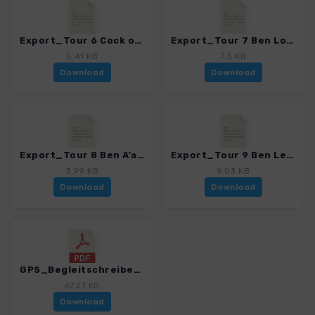
Export_Tour 6 Cock of Arran_4001_4.gpx
Export_Tour 7 Ben Lomond_4001_4.gpx
5.41 KB
7.3 KB
Download
Download
Export_Tour 8 Ben A'an_4001_4.gpx
Export_Tour 9 Ben Ledi_4001_4.gpx
3.99 KB
9.03 KB
Download
Download
GPS_Begleitschreiben_Download_4001_4.pdf
67.27 KB
Download