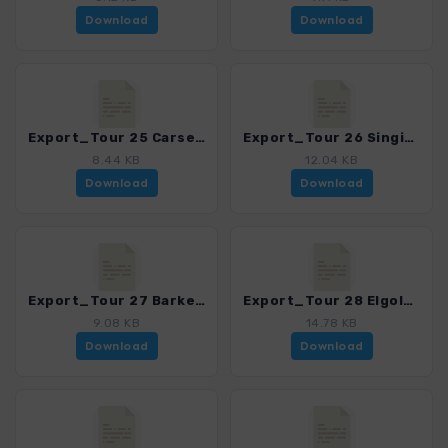
Download
Download
Export_Tour 25 Carseig Arches_4001_4.gpx
Export_Tour 26 Singing Sands_4001_4.gpx
8.44 KB
12.04 KB
Download
Download
Export_Tour 27 Barkeval und Hallival_4001_4.gpx
Export_Tour 28 Elgol-Sligachan_4001_4.gpx
9.08 KB
14.78 KB
Download
Download