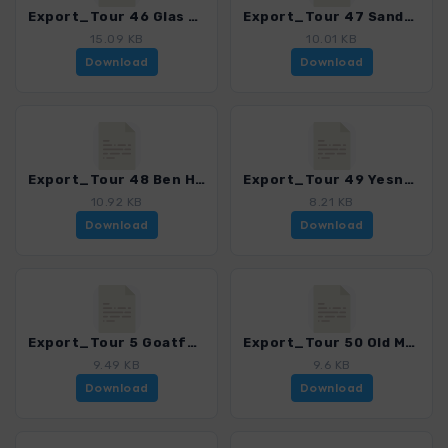
Export_Tour 46 Glas Bheinn_4001_4.gpx
Export_Tour 47 Sandwood Bay_4001_4.gpx
15.09 KB
10.01 KB
Download
Download
Export_Tour 48 Ben Hope_4001_4.gpx
Export_Tour 49 Yesnaby_4001_4.gpx
10.92 KB
8.21 KB
Download
Download
Export_Tour 5 Goatfell_4001_4.gpx
Export_Tour 50 Old Man of Hoy_4001_4.gpx
9.49 KB
9.6 KB
Download
Download