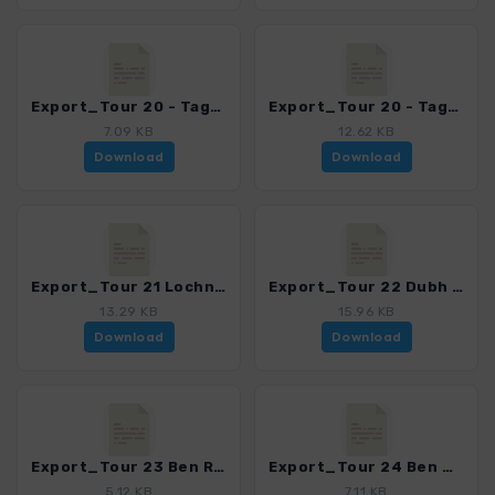
Export_Tour 20 - Tag3_4001_4.gpx
Export_Tour 20 - Tag4_4001_4.gpx
7.09 KB
12.62 KB
Download
Download
Export_Tour 21 Lochnagar_4001_4.gpx
Export_Tour 22 Dubh Loch_4001_4.gpx
13.29 KB
15.96 KB
Download
Download
Export_Tour 23 Ben Rinnes_4001_4.gpx
Export_Tour 24 Ben More_4001_4.gpx
5.12 KB
7.11 KB