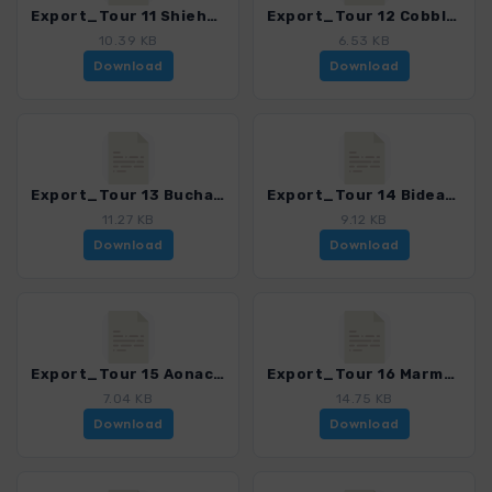
Export_Tour 11 Shiehallion_4001_4.gpx
Export_Tour 12 Cobbler_4001_4.gpx
10.39 KB
6.53 KB
Download
Download
Export_Tour 13 Buchaille Etive Mor_4001_4.gpx
Export_Tour 14 Bidean nam Bian_4001_4.gpx
11.27 KB
9.12 KB
Download
Download
Export_Tour 15 Aonach Eagach_4001_4.gpx
Export_Tour 16 Marmores_4001_4.gpx
7.04 KB
14.75 KB
Download
Download