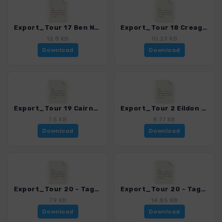
Export_Tour 17 Ben Nevis_4001_4.gpx
Export_Tour 18 Creag Meagaidh_4001_4.gpx
12.8 KB
10.23 KB
Download
Download
Export_Tour 19 Cairngorm_4001_4.gpx
Export_Tour 2 Eildon Hills_4001_4.gpx
7.5 KB
8.77 KB
Download
Download
Export_Tour 20 - Tag1_4001_4.gpx
Export_Tour 20 - Tag2_4001_4.gpx
7.9 KB
14.85 KB
Download
Download