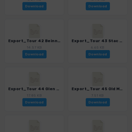
Download
Download
Export_Tour 42 Beinn Dearg_4001_4.gpx
Export_Tour 43 Stac Pollaidh_4001_4.gpx
14.57 KB
6.65 KB
Download
Download
Export_Tour 44 Glen Canisp_4001_4.gpx
Export_Tour 45 Old Man of Stoer_4001_4.gpx
17.85 KB
7.51 KB
Download
Download