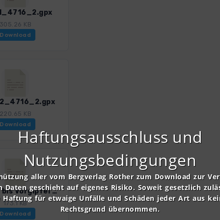
 1_4716_2.gpx
305.26 KB
Download
22_4716_2.gpx
220.65 KB
Download
Haftungsausschluss und
Nutzungsbedingungen
nützung aller vom Bergverlag Rother zum Download zur Ve
n Daten geschieht auf eigenes Risiko. Soweit gesetzlich zulä
Tour 24 bis Vorgipfel Galana_4716_2.gpx
e Haftung für etwaige Unfälle und Schäden jeder Art aus ke
173.1 KB
Rechtsgrund übernommen.
Download