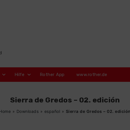
d
Hilfe
Rother App
www.rother.de
Sierra de Gredos – 02. edición
Home
»
Downloads
»
español
»
Sierra de Gredos – 02. edició