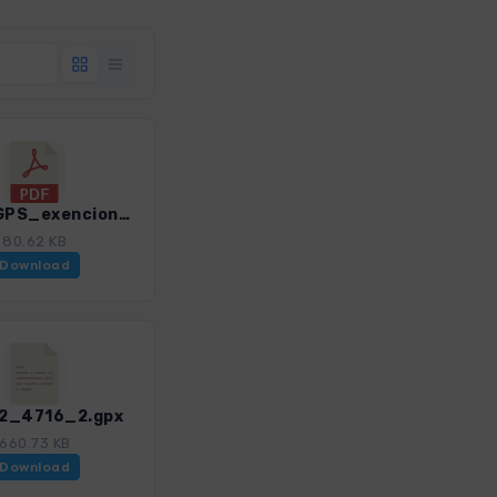
Datos-GPS_exencion_de_responsabilidad_condiciones_de_uso_WF_Sierra de Gredos_4716_2.pdf
80.62 KB
Download
12_4716_2.gpx
660.73 KB
Download