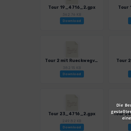
Tour 19_4716_2.gpx
Tour
362.76 KB
Download
Tour 2 mit Rueckwegvariante_4716_2.gpx
Tour 
382.15 KB
Download
Die Be
gestellte
Tour 23_4716_2.gpx
ein
249.82 KB
Download