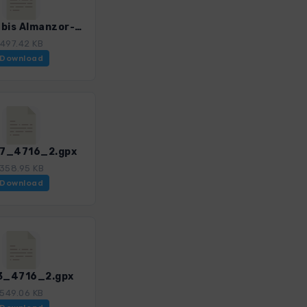
Tour 35 bis Almanzor-Route unterhalb Portilla Bermeja_4716_2.gpx
497.42 KB
Download
37_4716_2.gpx
358.95 KB
Download
 3_4716_2.gpx
549.06 KB