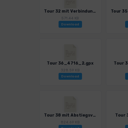
Tour 32 mit Verbindung zu Tour 31_4716_2.gpx
571.44 KB
Download
Tour 36_4716_2.gpx
Tour 
328.59 KB
Download
Tour 38 mit Abstiegsvariante_4716_2.gpx
Tour
824.69 KB