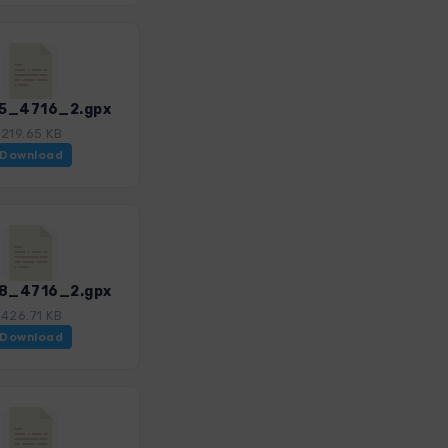
15_4716_2.gpx
219.65 KB
Download
18_4716_2.gpx
426.71 KB
Download