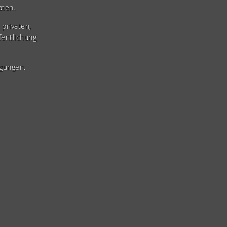
aten.
privaten,
fentlichung
gungen.