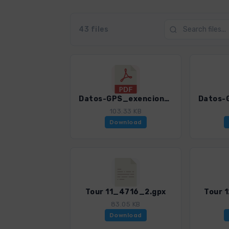
43 files
Datos-GPS_exencion_de_responsabilidad_condiciones_de_uso_WF_Sierra de Gredos_2_4716_2.pdf
103.33 KB
Download
Tour 11_4716_2.gpx
Tour 
83.05 KB
Download