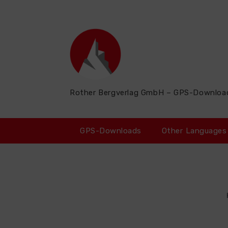
Zum
Inhalt
springen
Rother Bergverlag GmbH – GPS-Downloa
GPS-Downloads
Other Languages