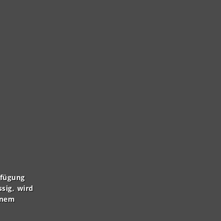
rfügung
ssig, wird
inem