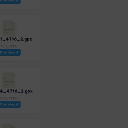
Download
41_4716_2.gpx
723.51 KB
Download
44_4716_2.gpx
472.31 KB
Download