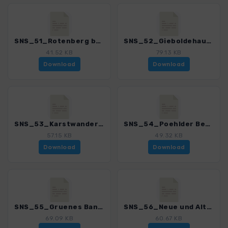
SNS_51_Rotenberg bei Gieboldehausen_4552_1.gpx
SNS_52_Gieboldehausen_Duderstadt_4552_1.gpx
41.52 KB
79.13 KB
Download
Download
SNS_53_Karstwanderweg bei Osterode_4552_1.gpx
SNS_54_Poehlder Becken_4552_1.gpx
57.15 KB
49.32 KB
Download
Download
SNS_55_Gruenes Band bei Duderstadt_4552_1.gpx
SNS_56_Neue und Alte Gleichen_4552_1.gpx
69.09 KB
60.67 KB