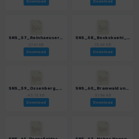
Download
Download
SNS_57_Reinhaeuser Runde_4552_1.gpx
SNS_58_Bocksbuehl_4552_1.gpx
57.61 KB
72.69 KB
Download
Download
SNS_59_Ossenberg_Backenberg_Grefenburg_4552_1.gpx
SNS_60_Bramwald und Niemetal_4552_1.gpx
43.73 KB
37.86 KB
Download
Download
SNS_61_Dransfelder Hochflaeche_4552_1.gpx
SNS_62_Hoher Hagen_4552_1.gpx