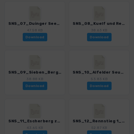
SNS_07_Duinger Seenplatte_4552_1.gpx
SNS_08_Kuelf und Rettberg_4552_1.gpx
47.58 KB
38.63 KB
Download
Download
SNS_09_Sieben_Berge_Schleife_4552_1.gpx
SNS_10_Alfelder Seudosten_4552_1.gpx
38.88 KB
53.83 KB
Download
Download
SNS_11_Escherberg zum Gallberg_4552_1.gpx
SNS_12_Rennstieg 1_Hildesheim_Wernershoehe_4552_1.gpx
43.65 KB
52.87 KB