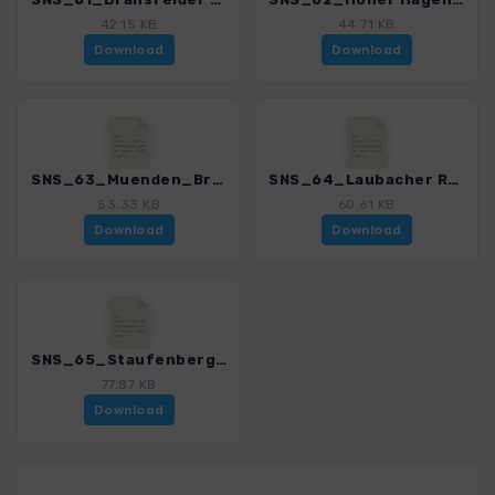
42.15 KB
44.71 KB
Download
Download
SNS_63_Muenden_Brackenberg_4552_1.gpx
SNS_64_Laubacher Runde im Kaufunger Wald_4552_1.gpx
53.33 KB
60.61 KB
Download
Download
SNS_65_Staufenberger Runde im Kaufunger Wald_4552_1.gpx
77.87 KB
Download