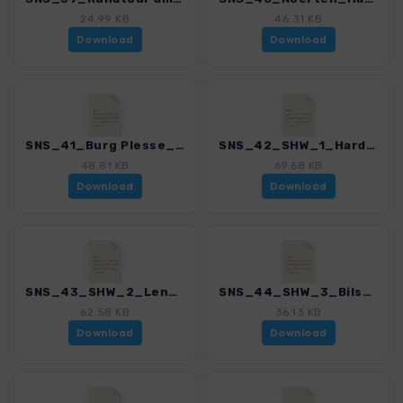
24.99 KB
46.31 KB
Download
Download
SNS_41_Burg Plesse_4552_1.gpx
SNS_42_SHW_1_Hardegsen_Lenglern_4552_1.gpx
48.81 KB
69.68 KB
Download
Download
SNS_43_SHW_2_Lenglern_Bilshausen_4552_1.gpx
SNS_44_SHW_3_Bilshausen_Rhumspringe_4552_1.gpx
62.58 KB
36.13 KB
Download
Download