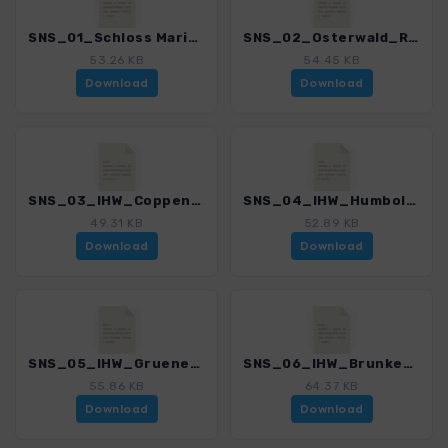
SNS_01_Schloss Marienburg_Alt Calenberg_4552_1.gpx
SNS_02_Osterwald_Runde_4552_1.gpx
53.26 KB
54.45 KB
Download
Download
SNS_03_IHW_Coppenbruegge_Humboldtsee_4552_1.gpx
SNS_04_IHW_Humboldtsee_Gruenenplan_4552_1.gpx
49.31 KB
52.89 KB
Download
Download
SNS_05_IHW_Gruenenplan_Brunkensen_4552_1.gpx
SNS_06_IHW_Brunkensen_Coppenbruegge_4552_1.gpx
55.86 KB
64.37 KB
Download
Download