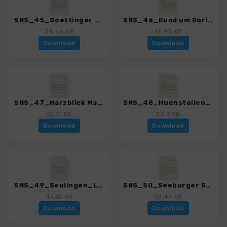
SNS_45_Goettinger Stadtwald am Hainberg_4552_1.gpx
SNS_46_Rund um Roringen_4552_1.gpx
34.44 KB
45.95 KB
Download
Download
SNS_47_Harzblick Mackenroeder Spitze_4552_1.gpx
SNS_48_Huenstollen_4552_1.gpx
66.71 KB
33.3 KB
Download
Download
SNS_49_Seulingen_Landolfshausen_4552_1.gpx
SNS_50_Seeburger See_4552_1.gpx
47.42 KB
52.44 KB
Download
Download