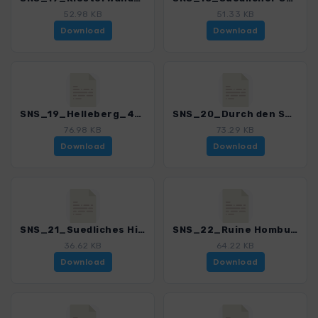
52.98 KB
51.33 KB
Download
Download
SNS_19_Helleberg_4552_1.gpx
SNS_20_Durch den Selter zur Burg Greene_4552_1.gpx
76.98 KB
73.29 KB
Download
Download
SNS_21_Suedliches Hils_4552_1.gpx
SNS_22_Ruine Homburg_4552_1.gpx
36.62 KB
64.22 KB
Download
Download