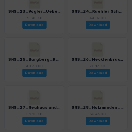
SNS_23_Vogler_Ueberschreitung_4552_1.gpx
SNS_24_Ruehler Schweiz_4552_1.gpx
75.45 KB
44.06 KB
Download
Download
SNS_25_Burgberg_Runde_4552_1.gpx
SNS_26_Mecklenbruch_Hellental_4552_1.gpx
40.38 KB
68.13 KB
Download
Download
SNS_27_Neuhaus und Silberborn_4552_1.gpx
SNS_28_Holzminden_Fuerstenberg_4552_1.gpx
59.95 KB
36.45 KB
Download
Download