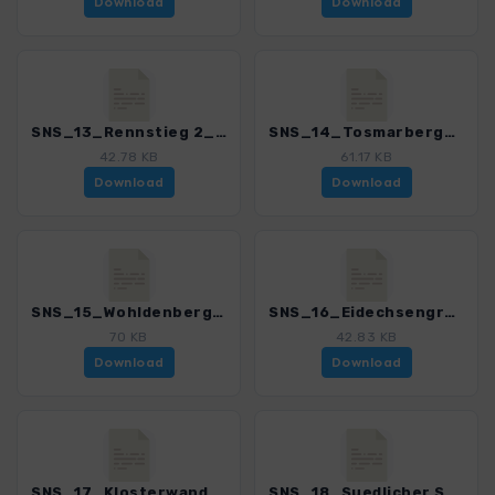
Download
Download
SNS_13_Rennstieg 2_Wernershoehe_Winzenburg_4552_1.gpx
SNS_14_Tosmarberg_4552_1.gpx
42.78 KB
61.17 KB
Download
Download
SNS_15_Wohldenberg und Soeder_4552_1.gpx
SNS_16_Eidechsengrund_Bodensteiner Klippen_4552_1.gpx
70 KB
42.83 KB
Download
Download
SNS_17_Klosterwanderweg Lamspringe_Brunshausen_4552_1.gpx
SNS_18_Suedlicher Sackwald_4552_1.gpx