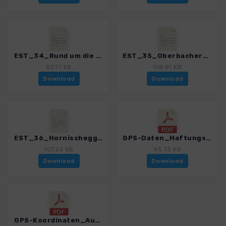
EST_34_Rund um die Drei Zinnen_3152_2.gpx
EST_35_Oberbachernspitze_3152_2.gpx
57.77 KB
178.81 KB
Download
Download
EST_36_Hornischegg_3152_2.gpx
GPS-Daten_Haftungsausschluss-Nutzungsbedingungen_WB_ErlebniswandernSuedtirol_3152_2.pdf
107.25 KB
45.73 KB
Download
Download
GPS-Koordinaten_Ausgangspunkte_WB_ErlebniswandernSuedtirol_3152_2.pdf