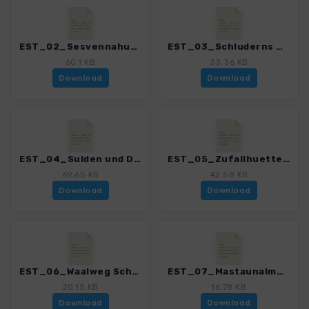
EST_02_Sesvennahuette_3152_2.gpx
EST_03_Schluderns mit Churburg_3152_2.gpx
60.1 KB
33.36 KB
Download
Download
EST_04_Sulden und Duesseldorfer Huette_3152_2.gpx
EST_05_Zufallhuette im Martelltal_3152_2.gpx
69.65 KB
42.58 KB
Download
Download
EST_06_Waalweg Schlanders_3152_2.gpx
EST_07_Mastaunalm_3152_2.gpx
20.15 KB
16.78 KB
Download
Download