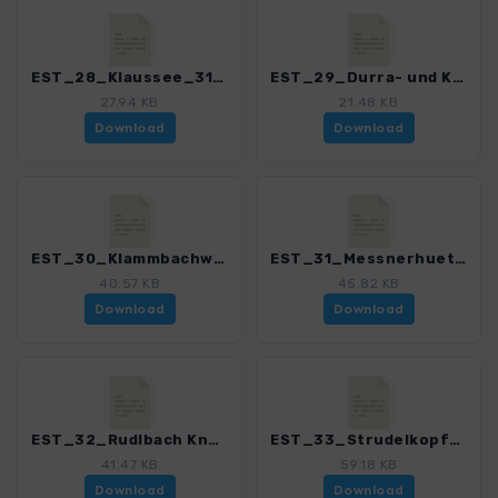
EST_28_Klaussee_3152_2.gpx
EST_29_Durra- und Knuttenalm_3152_2.gpx
27.94 KB
21.48 KB
Download
Download
EST_30_Klammbachwasserfall_3152_2.gpx
EST_31_Messnerhuette_3152_2.gpx
40.57 KB
45.82 KB
Download
Download
EST_32_Rudlbach Kneippweg_3152_2.gpx
EST_33_Strudelkopf_3152_2.gpx
41.47 KB
59.18 KB
Download
Download