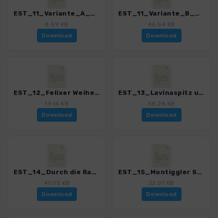
EST_11_Variante_A_Urlessteig_3152_2.gpx
EST_11_Variante_B_Urlessteig_3152_2.gpx
8.59 KB
46.54 KB
Download
Download
EST_12_Felixer Weiher_3152_2.gpx
EST_13_Lavinaspitz und Ueberetscher Huette_3152_2.gpx
19.14 KB
58.28 KB
Download
Download
EST_14_Durch die Rastenbachklamm_3152_2.gpx
EST_15_Montiggler Seen_3152_2.gpx
47.05 KB
22.01 KB
Download
Download