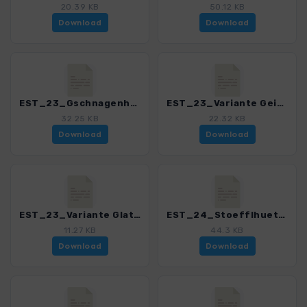
20.39 KB
50.12 KB
Download
Download
EST_23_Gschnagenhardtalm_3152_2.gpx
EST_23_Variante Geisleralm über Dusler Alm_3152_2.gpx
32.25 KB
22.32 KB
Download
Download
EST_23_Variante Glatschalm Parkplatz_3152_2.gpx
EST_24_Stoefflhuette_3152_2.gpx
11.27 KB
44.3 KB
Download
Download