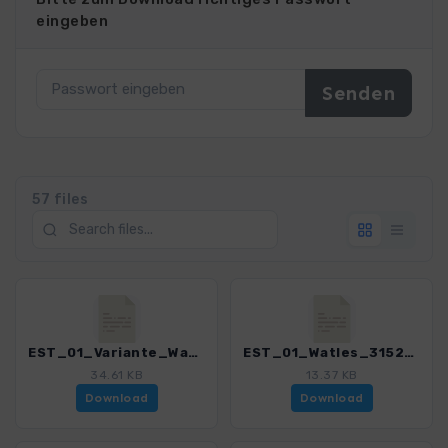
eingeben
57 files
EST_01_Variante_Watles_3152_2.gpx
EST_01_Watles_3152_2.gpx
34.61 KB
13.37 KB
Download
Download