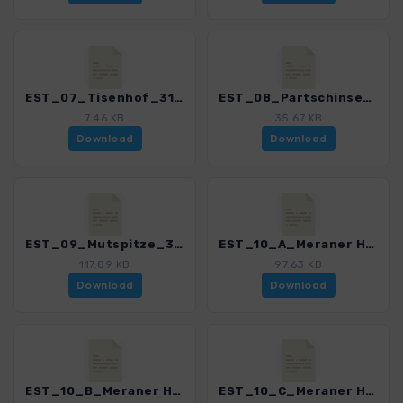
EST_07_Tisenhof_3152_2.gpx
EST_08_Partschinser Wasserfall und Waalweg_3152_2.gpx
7.46 KB
35.67 KB
Download
Download
EST_09_Mutspitze_3152_2.gpx
EST_10_A_Meraner Hoehenweg_3152_2.gpx
117.89 KB
97.63 KB
Download
Download
EST_10_B_Meraner Hoehenweg_3152_2.gpx
EST_10_C_Meraner Hoehenweg_3152_2.gpx