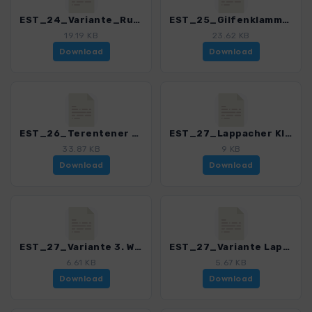
EST_24_Variante_Rundweg Rinderplatzhuette_3152_2.gpx
EST_25_Gilfenklamm_3152_2.gpx
19.19 KB
23.62 KB
Download
Download
EST_26_Terentener Erdpyramiden_3152_2.gpx
EST_27_Lappacher Klamm_3152_2.gpx
33.87 KB
9 KB
Download
Download
EST_27_Variante 3. Wasserfall_3152_2.gpx
EST_27_Variante Lappach_3152_2.gpx
6.61 KB
5.67 KB
Download
Download