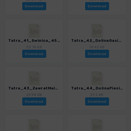
Download
Download
Tatra_41_Swinica_4503_7.gpx
Tatra_42_DolinaGasienicowa_4503_7.gpx
23.76 KB
19.42 KB
Download
Download
Tatra_43_ZawratMalyKoziWierch_4503_7.gpx
Tatra_44_DolinaPieciuStawowPolskich_4503_7.gpx
29.98 KB
21.5 KB
Download
Download