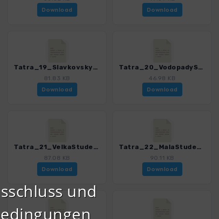
Download
Download
Tatra_19_Slavkovskystit_4503_7.gpx
Tatra_20_VodopadyStudenehopotoka_4503_7.gpx
81.83 KB
46.98 KB
Download
Download
Tatra_21_VelkaStudenadolina_4503_7.gpx
Tatra_22_MalaStudenadolina_4503_7.gpx
87.08 KB
90.11 KB
Download
Download
sschluss und
bedingungen