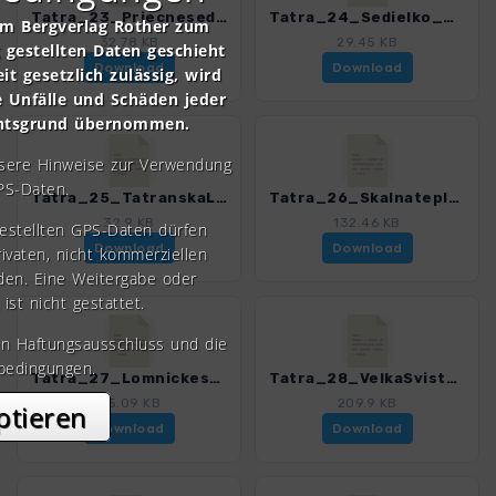
Tatra_23_Priecnesedlo_4503_7.gpx
Tatra_24_Sedielko_4503_7.gpx
om Bergverlag Rother zum
32.78 KB
29.45 KB
gestellten Daten geschieht
Download
Download
it gesetzlich zulässig, wird
e Unfälle und Schäden jeder
chtsgrund übernommen.
nsere Hinweise zur Verwendung
PS-Daten.
Tatra_25_TatranskaLomnica_4503_7.gpx
Tatra_26_Skalnatepleso_4503_7.gpx
32.9 KB
132.46 KB
gestellten GPS-Daten dürfen
Download
Download
rivaten, nicht kommerziellen
den. Eine Weitergabe oder
 ist nicht gestattet.
en Haftungsausschluss und die
bedingungen.
Tatra_27_LomnickesedloVLveza_4503_7.gpx
Tatra_28_VelkaSvistovka_4503_7.gpx
45.09 KB
209.9 KB
ptieren
Download
Download