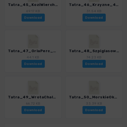
Tatra_45_KoziWierch_4503_7.gpx
Tatra_46_Krzyzne_4503_7.gpx
69.17 KB
31.54 KB
Download
Download
Tatra_47_OrlaPerc_4503_7.gpx
Tatra_48_SzpiglasowyWierch_4503_7.gpx
44.1 KB
74.23 KB
Download
Download
Tatra_49_WrotaChalubinskiego_4503_7.gpx
Tatra_50_MorskieOkoRysy_4503_7.gpx
66.72 KB
33.39 KB
Download
Download