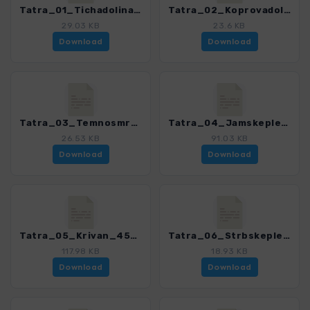
Tatra_01_Tichadolina_4503_7.gpx
Tatra_02_Koprovadolina_4503_7.gpx
29.03 KB
23.6 KB
Download
Download
Tatra_03_Temnosmrecinskadolina_4503_7.gpx
Tatra_04_Jamskepleso_4503_7.gpx
26.53 KB
91.03 KB
Download
Download
Tatra_05_Krivan_4503_7.gpx
Tatra_06_Strbskepleso_4503_7.gpx
117.98 KB
18.93 KB
Download
Download