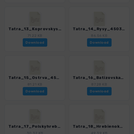
Tatra_13_Koprovskystit_4503_7.gpx
Tatra_14_Rysy_4503_7.gpx
71.22 KB
86.56 KB
Download
Download
Tatra_15_Ostrva_4503_7.gpx
Tatra_16_BatizovskaVelickadolina_4503_7.gpx
81.21 KB
87.28 KB
Download
Download
Tatra_17_Polskyhreben_VychodnaVysoka_Prielom_4503_7.gpx
Tatra_18_Hrebienok_4503_7.gpx
30.32 KB
49.39 KB