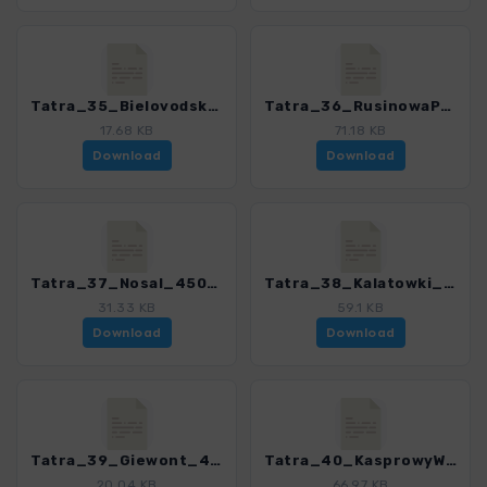
Tatra_35_Bielovodskadolina_4503_7.gpx
Tatra_36_RusinowaPolana_4503_7.gpx
17.68 KB
71.18 KB
Download
Download
Tatra_37_Nosal_4503_7.gpx
Tatra_38_Kalatowki_4503_7.gpx
31.33 KB
59.1 KB
Download
Download
Tatra_39_Giewont_4503_7.gpx
Tatra_40_KasprowyWierch_4503_7.gpx
20.04 KB
66.97 KB