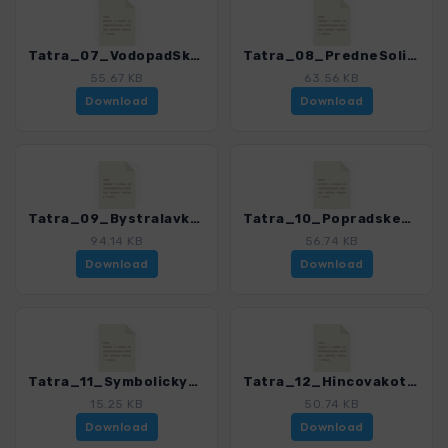
Tatra_07_VodopadSkok_4503_7.gpx
Tatra_08_PredneSolisko_4503_7.gpx
55.67 KB
63.56 KB
Download
Download
Tatra_09_Bystralavka_4503_7.gpx
Tatra_10_Popradskepleso_4503_7.gpx
94.14 KB
56.74 KB
Download
Download
Tatra_11_Symbolickycintorin_4503_7.gpx
Tatra_12_Hincovakotlina_4503_7.gpx
15.25 KB
50.74 KB
Download
Download