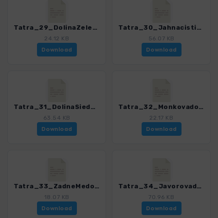
Tatra_29_DolinaZelenehoplesa_4503_7.gpx
Tatra_30_Jahnacistit_4503_7.gpx
24.12 KB
56.07 KB
Download
Download
Tatra_31_DolinaSiedmichpramenov_4503_7.gpx
Tatra_32_Monkovadolina_4503_7.gpx
63.54 KB
22.17 KB
Download
Download
Tatra_33_ZadneMedodoly_4503_7.gpx
Tatra_34_Javorovadolina_4503_7.gpx
18.07 KB
70.96 KB
Download
Download