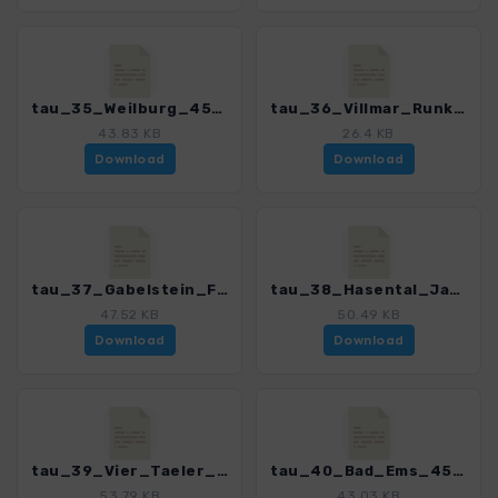
tau_35_Weilburg_4590_6.gpx
tau_36_Villmar_Runkel_4590_6.gpx
43.83 KB
26.4 KB
Download
Download
tau_37_Gabelstein_Felsennest_Wolfslei_4590_6.gpx
tau_38_Hasental_Jammertal_4590_6.gpx
47.52 KB
50.49 KB
Download
Download
tau_39_Vier_Taeler_Tour_4590_6.gpx
tau_40_Bad_Ems_4590_6.gpx
53.79 KB
43.03 KB