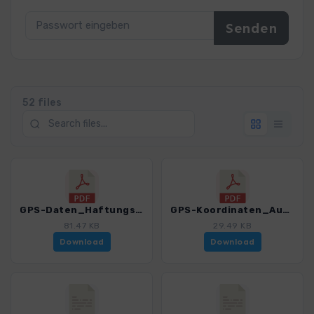
52 files
GPS-Daten_Haftungsausschluss-Nutzungsbedingungen_WF_Taunus_4590_6.pdf
GPS-Koordinaten_Ausgangspunkte_WF_Taunus_4590_6.pdf
81.47 KB
29.49 KB
Download
Download