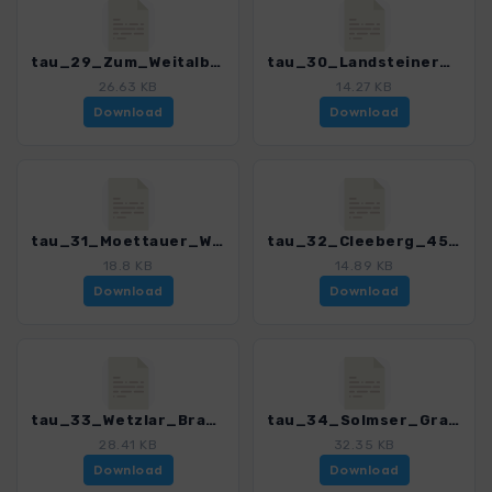
tau_29_Zum_Weitalblick_4590_6.gpx
tau_30_Landsteiner_Muehle_4590_6.gpx
26.63 KB
14.27 KB
Download
Download
tau_31_Moettauer_Weiher_4590_6.gpx
tau_32_Cleeberg_4590_6.gpx
18.8 KB
14.89 KB
Download
Download
tau_33_Wetzlar_Braunfels_4590_6.gpx
tau_34_Solmser_Grafen_4590_6.gpx
28.41 KB
32.35 KB
Download
Download