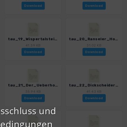
Download
Download
tau_19_Wispertalsteig_4590_6.gpx
tau_20_Ranseler_Hoehenrausch_4590_6.gpx
41.39 KB
31.02 KB
Download
Download
tau_21_Der_Ueberhoehische_4590_6.gpx
tau_22_Dickscheider_Wildwechsel_4590_6.gpx
35.94 KB
41.43 KB
Download
Download
sschluss und
bedingungen