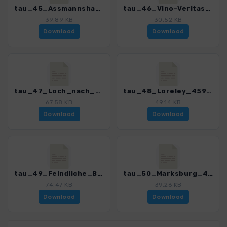
tau_45_Assmannshausen_4590_6.gpx
tau_46_Vino-Veritas_4590_6.gpx
39.89 KB
30.52 KB
Download
Download
tau_47_Loch_nach_Kaub_4590_6.gpx
tau_48_Loreley_4590_6.gpx
67.58 KB
49.14 KB
Download
Download
tau_49_Feindliche_Brueder_4590_6.gpx
tau_50_Marksburg_4590_6.gpx
74.47 KB
39.26 KB
Download
Download