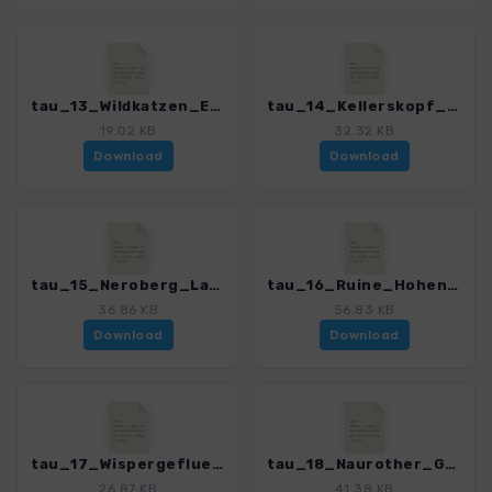
tau_13_Wildkatzen_Erlebnispfad_4590_6.gpx
tau_14_Kellerskopf_4590_6.gpx
19.02 KB
32.32 KB
Download
Download
tau_15_Neroberg_Lagdschloss_Platte_4590_6.gpx
tau_16_Ruine_Hohenstein_4590_6.gpx
36.86 KB
56.83 KB
Download
Download
tau_17_Wispergefluester_4590_6.gpx
tau_18_Naurother_Grubengold_4590_6.gpx
26.87 KB
41.38 KB