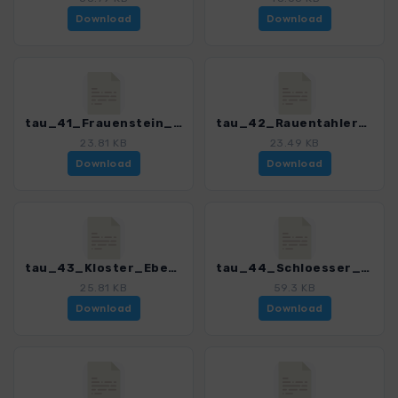
Download
Download
tau_41_Frauenstein_Grauen_Stein_4590_6.gpx
tau_42_Rauentahler_Spange_4590_6.gpx
23.81 KB
23.49 KB
Download
Download
tau_43_Kloster_Eberbach_4590_6.gpx
tau_44_Schloesser_Kloester_4590_6.gpx
25.81 KB
59.3 KB
Download
Download