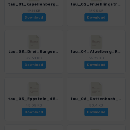
tau_01_Kapellenberg_4590_6.gpx
tau_02_Fruehlingstraum_neu_4590_6.gpx
19.11 KB
16.95 KB
Download
Download
tau_03_Drei_Burgen_Weg_4590_6.gpx
tau_04_Atzelberg_Rossert_4590_6.gpx
32.68 KB
36.92 KB
Download
Download
tau_05_Eppstein_4590_6.gpx
tau_06_Dattenbach_Silberbachtal_4590_6.gpx
45.35 KB
50.4 KB
Download
Download