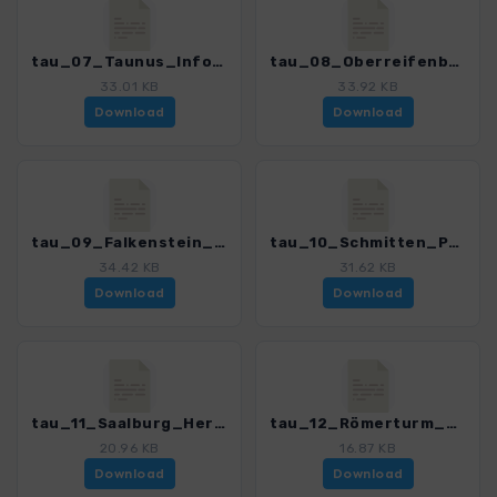
tau_07_Taunus_Info_Feldberg_4590_6.gpx
tau_08_Oberreifenberg_Feldberg_4590_6.gpx
33.01 KB
33.92 KB
Download
Download
tau_09_Falkenstein_Altkoenig_4590_6.gpx
tau_10_Schmitten_Pferdskopf_4590_6.gpx
34.42 KB
31.62 KB
Download
Download
tau_11_Saalburg_Herzberg_4590_6.gpx
tau_12_Römerturm_4590_6.gpx
20.96 KB
16.87 KB
Download
Download