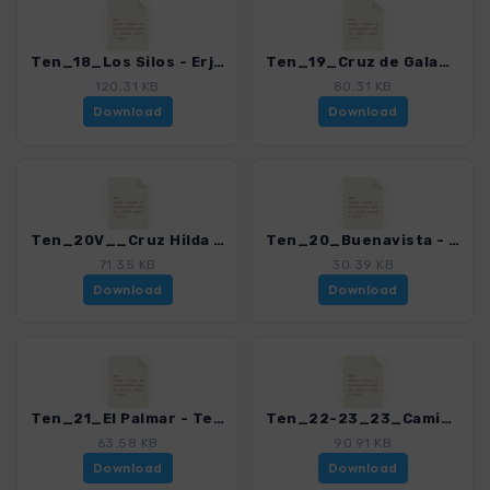
Ten_18_Los Silos - Erjos_4016_15.gpx
Ten_19_Cruz de Gala_4016_15.gpx
120.31 KB
80.31 KB
Download
Download
Ten_20V__Cruz Hilda - Morro de la Galera_4016_15.gpx
Ten_20_Buenavista - El Palmar - Masca_4016_15.gpx
71.35 KB
30.39 KB
Download
Download
Ten_21_El Palmar - Teno Alto_4016_15.gpx
Ten_22-23_23_Camino del Risco - Teno Alto - Teno Bajo_4016_15.gpx
63.58 KB
90.91 KB
Download
Download