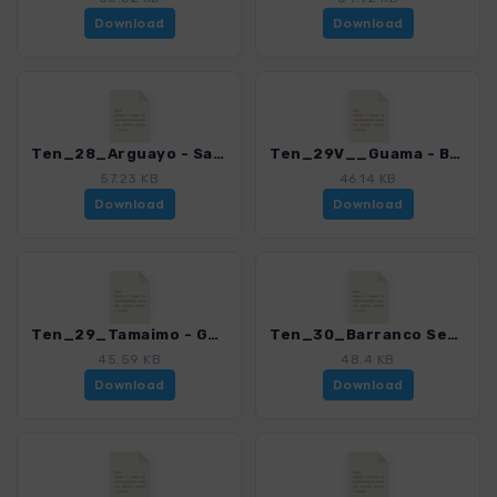
Download
Download
Ten_28_Arguayo - Santiago_4016_15.gpx
Ten_29V__Guama - Bujero_4016_15.gpx
57.23 KB
46.14 KB
Download
Download
Ten_29_Tamaimo - Guama_4016_15.gpx
Ten_30_Barranco Seco_4016_15.gpx
45.59 KB
48.4 KB
Download
Download