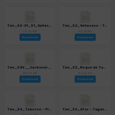
Ten_52-51_51_Valleseco - Alegria_4016_15.gpx
Ten_52_Valleseco - Taborno_4016_15.gpx
79.32 KB
92.16 KB
Download
Download
Ten_53V__Carboneras - Roque de Taborno_4016_15.gpx
Ten_53_Roque de Taborno_4016_15.gpx
80.99 KB
43.26 KB
Download
Download
Ten_54_Taborno - Playa de Tamadite_4016_15.gpx
Ten_55_Afur - Taganana_4016_15.gpx