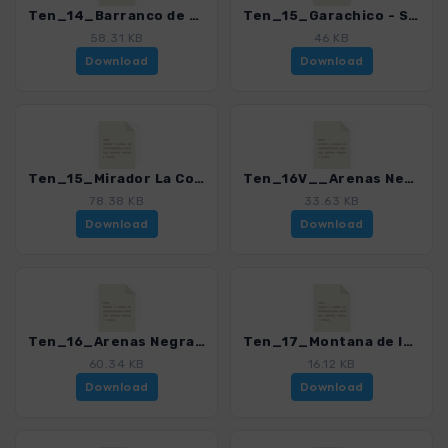
Ten_14_Barranco de Ruiz - San Juan de la Rambla_4016_15.gpx
Ten_15_Garachico - San Juan del Reparo_4016_15.gpx
58.31 KB
46 KB
Download
Download
Ten_15_Mirador La Corona - La Guancha_4016_15.gpx
Ten_16V__Arenas Negras - Volcan Garachico_4016_15.gpx
78.38 KB
33.63 KB
Download
Download
Ten_16_Arenas Negras - Chinyero_4016_15.gpx
Ten_17_Montana de la Botija - Montana Samara_4016_15.gpx
60.34 KB
16.12 KB
Download
Download