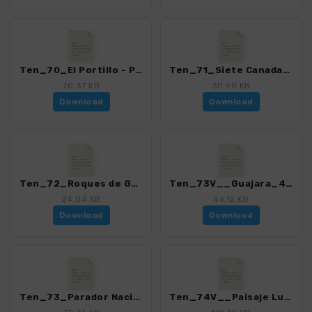
Ten_70_El Portillo - Parador Nacional_4016_15.gpx
Ten_71_Siete Canadas_4016_15.gpx
70.37 KB
30.98 KB
Download
Download
Ten_72_Roques de Garcia - Ucanca_4016_15.gpx
Ten_73V__Guajara_4016_15.gpx
24.04 KB
46.12 KB
Download
Download
Ten_73_Parador Nacional - Guajara_4016_15.gpx
Ten_74V__Paisaje Lunar_4016_15.gpx