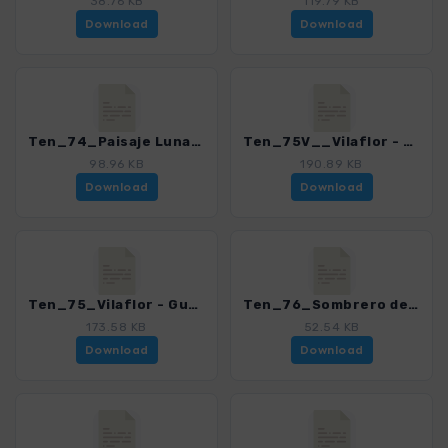
38.76 KB
119.79 KB
Download
Download
Ten_74_Paisaje Lunar_4016_15.gpx
Ten_75V__Vilaflor - Guajara - Paisaje Lunar_4016_15.gpx
98.96 KB
190.89 KB
Download
Download
Ten_75_Vilaflor - Guajara_4016_15.gpx
Ten_76_Sombrero de Chasna_4016_15.gpx
173.58 KB
52.54 KB
Download
Download