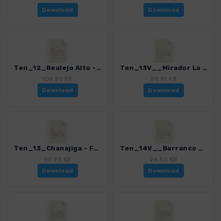
Download
Download
Ten_12_Realejo Alto - Chanajiga_4016_15.gpx
Ten_13V__Mirador La Corona - El Portillo_4016_15.gpx
106.23 KB
50.91 KB
Download
Download
Ten_13_Chanajiga - Fortaleza_4016_15.gpx
Ten_14V__Barranco de Ruiz - Icod el Alto_4016_15.gpx
95.93 KB
24.55 KB
Download
Download