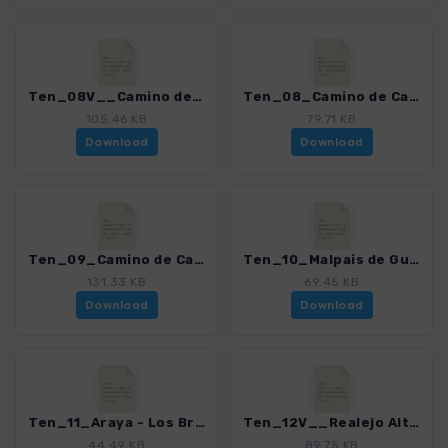
Ten_08V__Camino de Candelaria Aguamansa - Arafo_4016_15.gpx
Ten_08_Camino de Candelaria Aguamansa - Crucita_4016_15.gpx
105.46 KB
79.71 KB
Download
Download
Ten_09_Camino de Candelaria Arafo - Crucita_4016_15.gpx
Ten_10_Malpais de Guimar_4016_15.gpx
131.33 KB
69.45 KB
Download
Download
Ten_11_Araya - Los Brezos_4016_15.gpx
Ten_12V__Realejo Alto - Risco Miguel_4016_15.gpx
44.49 KB
89.75 KB