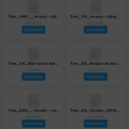
Ten_34V__Arona - Adeje via Camino Carrasco_4016_15.gpx
Ten_34_Arona - Adeje_4016_15.gpx
82.68 KB
128.81 KB
Download
Download
Ten_34_Barranco del Infierno_4016_15.gpx
Ten_35_Roque de los Brezos_4016_15.gpx
26.98 KB
75.53 KB
Download
Download
Ten_36V__Conde - retour via Degollada Frailitos_4016_15.gpx
Ten_36_Conde_4016_15.gpx
39.13 KB
45.98 KB
Download
Download