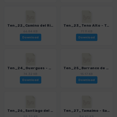
Ten_22_Camino del Risco_4016_15.gpx
Ten_23_Teno Alto - Teno Bajo_4016_15.gpx
66.84 KB
71.11 KB
Download
Download
Ten_24_Guergues - Vista Playa de Masca_4016_15.gpx
Ten_25_Barranco de Masca_4016_15.gpx
74.32 KB
15.17 KB
Download
Download
Ten_26_Santiago del Teide - Masca_4016_15.gpx
Ten_27_Tamaimo - Santiago del Teide_4016_15.gpx
55.32 KB
84.92 KB