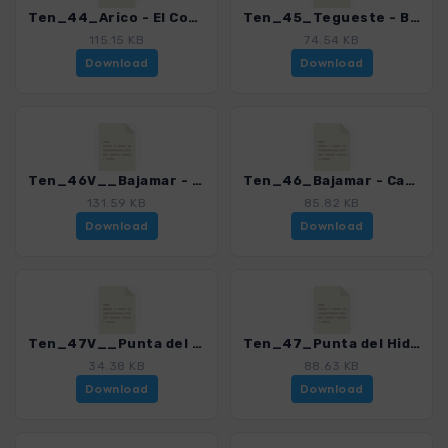
Ten_44_Arico - El Contador_4016_15.gpx
Ten_45_Tegueste - Bajamar_4016_15.gpx
115.15 KB
74.54 KB
Download
Download
Ten_46V__Bajamar - Tegueste_4016_15.gpx
Ten_46_Bajamar - Casa Fuset - Punta Hidalgo_4016_15.gpx
131.59 KB
85.82 KB
Download
Download
Ten_47V__Punta del Hidalgo - Batan de Abajo via Barranco_4016_15.gpx
Ten_47_Punta del Hidalgo - Batan de Abajo_4016_15.gpx
34.38 KB
88.63 KB
Download
Download