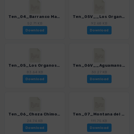
Ten_04_Barranco Madre del Agua_4016_15.gpx
Ten_05V__Los Organos via Aguamansa_4016_15.gpx
52.71 KB
92.68 KB
Download
Download
Ten_05_Los Organos_4016_15.gpx
Ten_06V__Aguamansa - Choza Chimoche_4016_15.gpx
83.64 KB
30.27 KB
Download
Download
Ten_06_Choza Chimoche_4016_15.gpx
Ten_07_Montana del Limon_4016_15.gpx
24.74 KB
111.75 KB
Download
Download