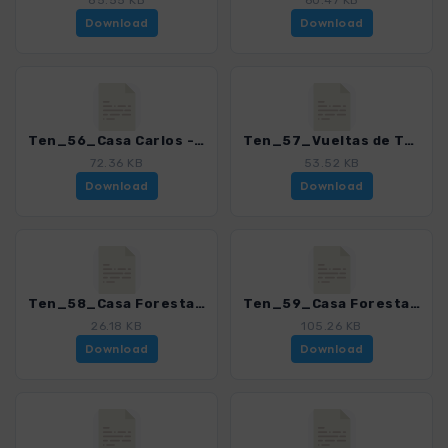
85.55 KB
60.47 KB
Download
Download
Ten_56_Casa Carlos - Afur - Roque Negro_4016_15.gpx
Ten_57_Vueltas de Taganana_4016_15.gpx
72.36 KB
53.52 KB
Download
Download
Ten_58_Casa Forestal de Anaga - Valle Brosque_4016_15.gpx
Ten_59_Casa Forestal de Anaga - Playa de San Roque_4016_15.gpx
26.18 KB
105.26 KB
Download
Download