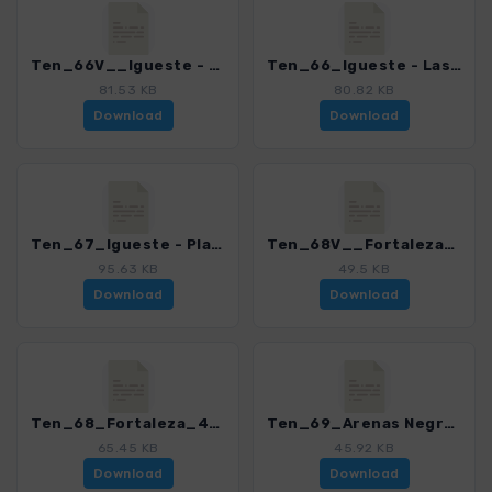
Ten_66V__Igueste - Las Casillas - Pijaral_4016_15.gpx
Ten_66_Igueste - Las Casillas_4016_15.gpx
81.53 KB
80.82 KB
Download
Download
Ten_67_Igueste - Playa de Antequera_4016_15.gpx
Ten_68V__Fortaleza_4016_15.gpx
95.63 KB
49.5 KB
Download
Download
Ten_68_Fortaleza_4016_15.gpx
Ten_69_Arenas Negras - Guamaso_4016_15.gpx
65.45 KB
45.92 KB
Download
Download