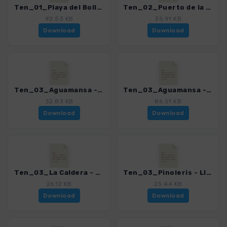
Ten_01_Playa del Bollullo - Playa del Ancon_4016_15.gpx
Ten_02_Puerto de la Cruz - Mirador de San Pedro - San Juan de La Rambla_4016_15.gpx
92.53 KB
35.91 KB
Download
Download
Ten_03_Aguamansa - La Orotava_4016_15.gpx
Ten_03_Aguamansa - Pino Alto - La Orotava_4016_15.gpx
32.83 KB
86.51 KB
Download
Download
Ten_03_La Caldera - Aguamansa_4016_15.gpx
Ten_03_Pinoleris - Llano Corrales_4016_15.gpx
26.12 KB
23.44 KB
Download
Download