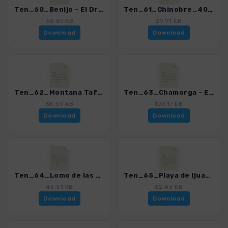
Ten_60_Benijo - El Draguillo_4016_15.gpx
Ten_61_Chinobre_4016_15.gpx
38.87 KB
29.91 KB
Download
Download
Ten_62_Montana Tafada - Faro de Anaga_4016_15.gpx
Ten_63_Chamorga - El Draguillo - Faro de Anaga - Roque Bermejo - Chamorga_4016_15.gpx
68.59 KB
106.17 KB
Download
Download
Ten_64_Lomo de las Bodegas - Playa de Anosma_4016_15.gpx
Ten_65_Playa de Ijuana_4016_15.gpx
45.51 KB
62.43 KB
Download
Download