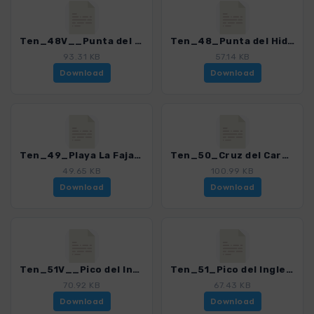
Ten_48V__Punta del Hidaldo - Chinamada - Las Carboneras - Punta del Hidalgo_4016_15.gpx
Ten_48_Punta del Hidaldo - Chinamada - Las Carboneras_4016_15.gpx
93.31 KB
57.14 KB
Download
Download
Ten_49_Playa La Fajana_4016_15.gpx
Ten_50_Cruz del Carmen - Chinamada_4016_15.gpx
49.65 KB
100.99 KB
Download
Download
Ten_51V__Pico del Ingles - Casa Santiago_4016_15.gpx
Ten_51_Pico del Ingles - Santa Cruz_4016_15.gpx
70.92 KB
67.43 KB
Download
Download