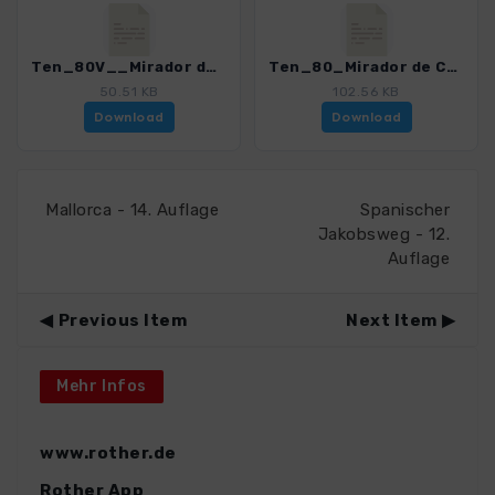
Ten_80V__Mirador de Chio - Pico Viejo - Boca Tauce_4016_15.gpx
Ten_80_Mirador de Chio - Pico Viejo_4016_15.gpx
50.51 KB
102.56 KB
Download
Download
Mallorca - 14. Auflage
Spanischer
Jakobsweg - 12.
Auflage
Previous Item
Next Item
Mehr Infos
www.rother.de
Rother App