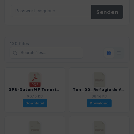
120 files
GPS-Daten WF Teneriffa - Haftungsausschluss, Nutzungsbedingungen und Hinweise_4016_15.pdf
Ten_00_Refugio de Ayosa - Refugio de Las Arenas_4016_15.gpx
93.13 KB
88.16 KB
Download
Download