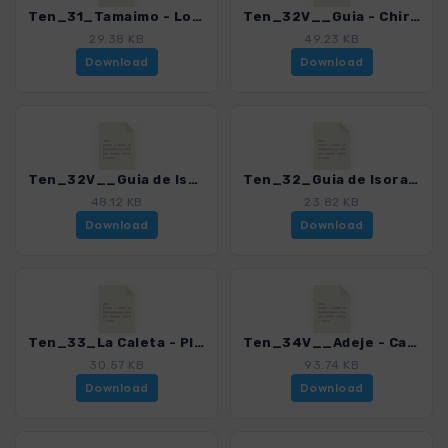
Ten_31_Tamaimo - Los Gigantes_4016_15.gpx
Ten_32V__Guia - Chirche - Finca Ramallo_4016_15.gpx
29.38 KB
49.23 KB
Download
Download
Ten_32V__Guia de Isora - Chirche_4016_15.gpx
Ten_32_Guia de Isora - Chirche_4016_15.gpx
48.12 KB
23.82 KB
Download
Download
Ten_33_La Caleta - Playa Paraiso_4016_15.gpx
Ten_34V__Adeje - Camino Carrasco - Boca del Paso_4016_15.gpx
30.57 KB
93.74 KB
Download
Download