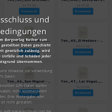
34.99 KB
24.18 KB
Download
Download
sschluss und
bedingungen
om Bergverlag Rother zum
Ten_44_Costa del Silencio - Los Abrigos_4016_21.gpx
Ten_45_El Medano - Montana Roja_4016_21.gpx
gestellten Daten geschieht
30.21 KB
49.05 KB
it gesetzlich zulässig, wird
Download
Download
e Unfälle und Schäden jeder
chtsgrund übernommen.
nsere Hinweise zur Verwendung
PS-Daten.
Ten_46_San Miguel - Aldea Blanca_4016_21.gpx
Ten_47_ Las Vegas_4016_21.gpx
gestellten GPS-Daten dürfen
49.98 KB
74.69 KB
rivaten, nicht kommerziellen
Download
Download
den. Eine Weitergabe oder
 ist nicht gestattet.
en Haftungsausschluss und die