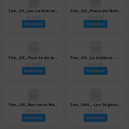
Ten_01_Las Lecheras_4016_21.gpx
Ten_02_Playa del Bollullo - Playa del Ancon_4016_21.gpx
66.15 KB
92.44 KB
Download
Download
Ten_03_Puerto de la Cruz - Mirador de San Pedro - San Juan de La Rambla_4016_21.gpx
Ten_04_La Caldera - Aguamansa_4016_21.gpx
35.97 KB
26.16 KB
Download
Download
Ten_05_Barranco Madre del Agua_4016_21.gpx
Ten_06V_ Los Organos via Aguamansa_4016_21.gpx
52.92 KB
92.76 KB
Download
Download