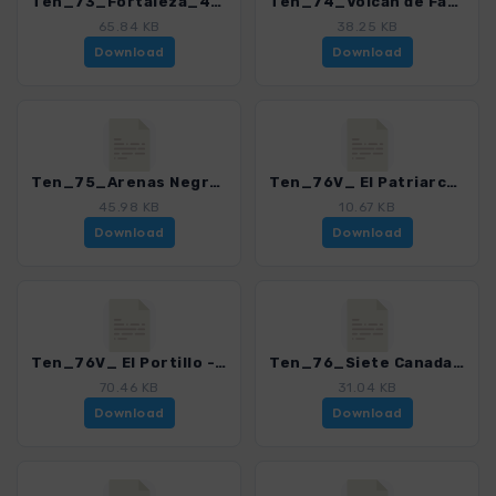
Ten_73_Fortaleza_4016_21.gpx
Ten_74_Volcan de Fasnia_4016_21.gpx
65.84 KB
38.25 KB
Download
Download
Ten_75_Arenas Negras - Guamaso_4016_21.gpx
Ten_76V_ El Patriarca_4016_21.gpx
45.98 KB
10.67 KB
Download
Download
Ten_76V_ El Portillo - Parador Nacional_4016_21.gpx
Ten_76_Siete Canadas_4016_21.gpx
70.46 KB
31.04 KB
Download
Download