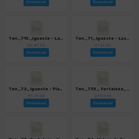
Download
Download
Ten_71V_Igueste - Las Casillas_hin-ruck_4016_21.gpx
Ten_71_Igueste - Las Casillas_4016_21.gpx
80.89 KB
81.65 KB
Download
Download
Ten_72_Igueste - Playa de Antequera_4016_21.gpx
Ten_73V_ Fortaleza_4016_21.gpx
95.74 KB
49.54 KB
Download
Download