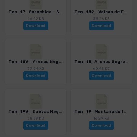
Ten_17_Garachico - San Juan del Reparo_4016_21.gpx
Ten_182_ Volcan de Fasnia_4016_21.gpx
46.02 KB
38.26 KB
Download
Download
Ten_18V_ Arenas Negras - Volcan Garachico_4016_21.gpx
Ten_18_Arenas Negras - Chinyero_4016_21.gpx
33.64 KB
60.42 KB
Download
Download
Ten_19V_ Cuevas Negras - Montana de la Botija - Montana Samara_4016_21.gpx
Ten_19_Montana de la Botija - Montana Samara_4016_21.gpx
38.79 KB
16.29 KB
Download
Download