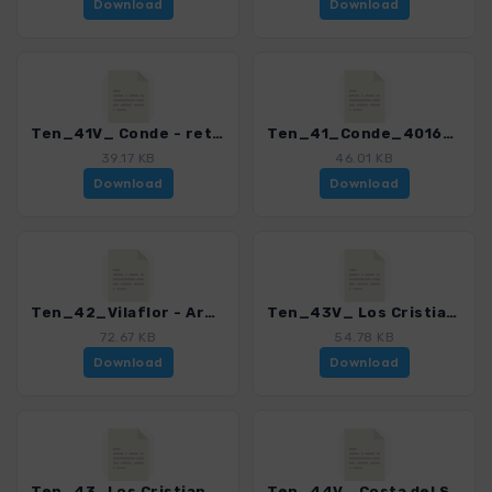
Download
Download
Ten_41V_ Conde - retour via Degollada Frailitos_4016_21.gpx
Ten_41_Conde_4016_21.gpx
39.17 KB
46.01 KB
Download
Download
Ten_42_Vilaflor - Arona_4016_21.gpx
Ten_43V_ Los Cristianos - Guaza - Las Galletas_4016_21.gpx
72.67 KB
54.78 KB
Download
Download
Ten_43_Los Cristianos - Las Galletas_4016_21.gpx
Ten_44V_ Costa del Silencio - Playa Colmenares_4016_21.gpx