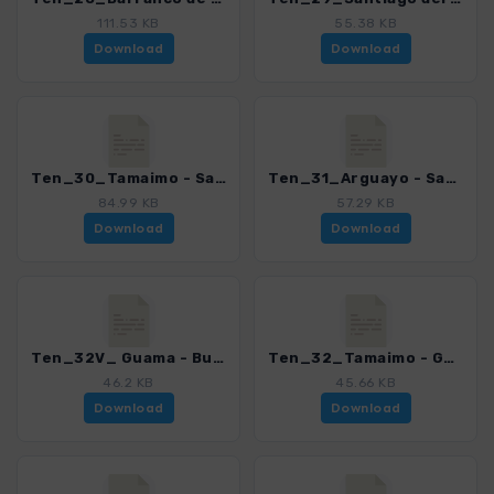
111.53 KB
55.38 KB
Download
Download
Ten_30_Tamaimo - Santiago del Teide_4016_21.gpx
Ten_31_Arguayo - Santiago_4016_21.gpx
84.99 KB
57.29 KB
Download
Download
Ten_32V_ Guama - Bujero_4016_21.gpx
Ten_32_Tamaimo - Guama_4016_21.gpx
46.2 KB
45.66 KB
Download
Download