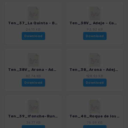
Ten_37_La Quinta - Boca del Paso_4016_21.gpx
Ten_38V_ Adeje - Camino Carrasco - Boca del Paso_4016_21.gpx
26.13 KB
93.83 KB
Download
Download
Ten_38V_ Arona - Adeje via Camino Carrasco_4016_21.gpx
Ten_38_Arona - Adeje_4016_21.gpx
82.74 KB
128.92 KB
Download
Download
Ten_39_Ifonche-Runde_4016_21.gpx
Ten_40_Roque de los Brezos_4016_21.gpx
36.77 KB
75.59 KB