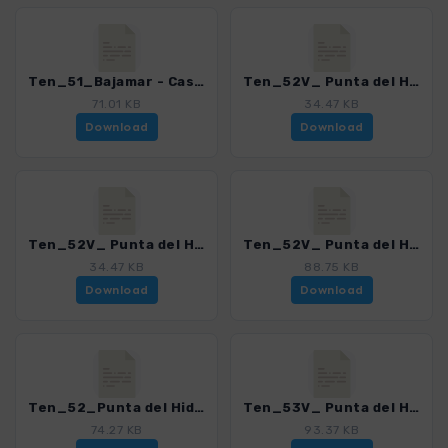
Ten_51_Bajamar - Casa Fuset - Punta Hidalgo_4016_21.gpx
Ten_52V_ Punta del Hidalgo - Batan de Abajo via Barranco2_4016_21.gpx
71.01 KB
34.47 KB
Download
Download
Ten_52V_ Punta del Hidalgo - Batan de Abajo via Barranco_4016_21.gpx
Ten_52V_ Punta del Hidalgo - Batan de Abajo via canal_4016_21.gpx
34.47 KB
88.75 KB
Download
Download
Ten_52_Punta del Hidalgo - Batan de Abajo_4016_21.gpx
Ten_53V_ Punta del Hidaldo - Chinamada - Las Carboneras - Punta del Hidalgo_4016_21.gpx
74.27 KB
93.37 KB