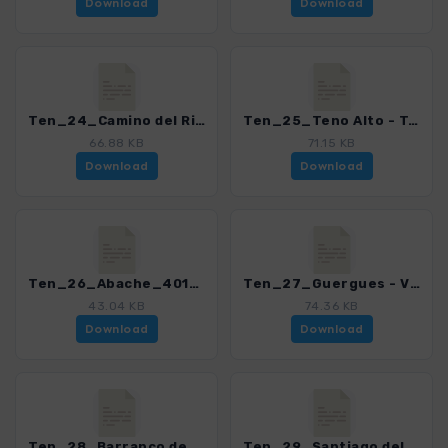
Download
Download
Ten_24_Camino del Risco_4016_21.gpx
Ten_25_Teno Alto - Teno Bajo_4016_21.gpx
66.88 KB
71.15 KB
Download
Download
Ten_26_Abache_4016_21.gpx
Ten_27_Guergues - Vista Playa de Masca_4016_21.gpx
43.04 KB
74.36 KB
Download
Download
Ten_28_Barranco de Masca_4016_21.gpx
Ten_29_Santiago del Teide - Masca_4016_21.gpx