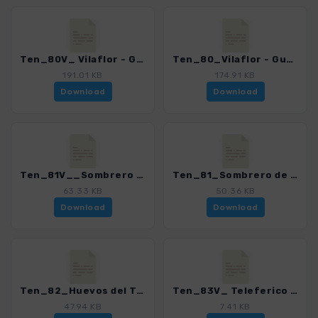
Ten_80V_ Vilaflor - Guajara - Paisaje Lunar_4016_21.gpx
Ten_80_Vilaflor - Guajara_4016_21.gpx
191.01 KB
174.91 KB
Download
Download
Ten_81V__Sombrero de Chasna_4016_21.gpx
Ten_81_Sombrero de Chasna_4016_21.gpx
63.33 KB
50.36 KB
Download
Download
Ten_82_Huevos del Teide - Montana Blanca_4016_21.gpx
Ten_83V_ Teleferico - Parking Montana Blanca_4016_21.gpx
47.94 KB
7.41 KB