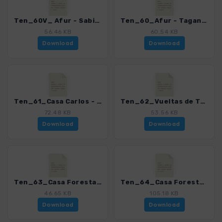
Ten_60V_ Afur - Sabinar - Tamadite_4016_21.gpx
Ten_60_Afur - Taganana_4016_21.gpx
56.46 KB
60.54 KB
Download
Download
Ten_61_Casa Carlos - Afur - Roque Negro_4016_21.gpx
Ten_62_Vueltas de Taganana_4016_21.gpx
72.48 KB
53.56 KB
Download
Download
Ten_63_Casa Forestal de Anaga - Valle Brosque_4016_21.gpx
Ten_64_Casa Forestal de Anaga - Playa de San Roque_4016_21.gpx
46.65 KB
105.18 KB
Download
Download