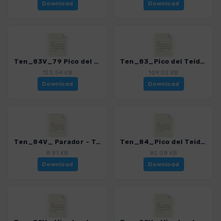
Download
Download
Ten_83V_79 Pico del Teide - Pico Viejo_4016_21.gpx
Ten_83_Pico del Teide_4016_21.gpx
123.54 KB
109.02 KB
Download
Download
Ten_84V_ Parador - Teleferico_4016_21.gpx
Ten_84_Pico del Teide - Pico Viejo_4016_21.gpx
8.91 KB
82.08 KB
Download
Download