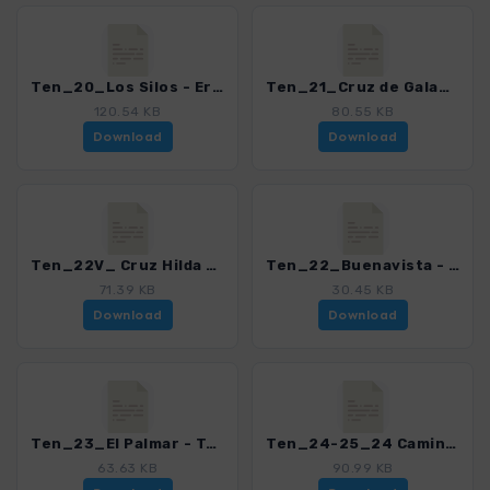
Ten_20_Los Silos - Erjos_4016_21.gpx
Ten_21_Cruz de Gala_4016_21.gpx
120.54 KB
80.55 KB
Download
Download
Ten_22V_ Cruz Hilda - Morro de la Galera_4016_21.gpx
Ten_22_Buenavista - El Palmar - Masca_4016_21.gpx
71.39 KB
30.45 KB
Download
Download
Ten_23_El Palmar - Teno Alto_4016_21.gpx
Ten_24-25_24 Camino del Risco - Teno Alto - Teno Bajo_4016_21.gpx
63.63 KB
90.99 KB