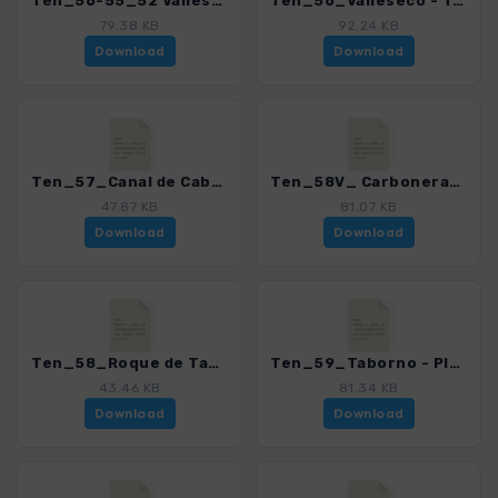
Ten_56-55_52 Valleseco - Alegria_4016_21.gpx
Ten_56_Valleseco - Taborno_4016_21.gpx
79.38 KB
92.24 KB
Download
Download
Ten_57_Canal de Cabuco_von Valle Grande_4016_21.gpx
Ten_58V_ Carboneras - Roque de Taborno_4016_21.gpx
47.87 KB
81.07 KB
Download
Download
Ten_58_Roque de Taborno_4016_21.gpx
Ten_59_Taborno - Playa de Tamadite_4016_21.gpx
43.46 KB
81.34 KB
Download
Download