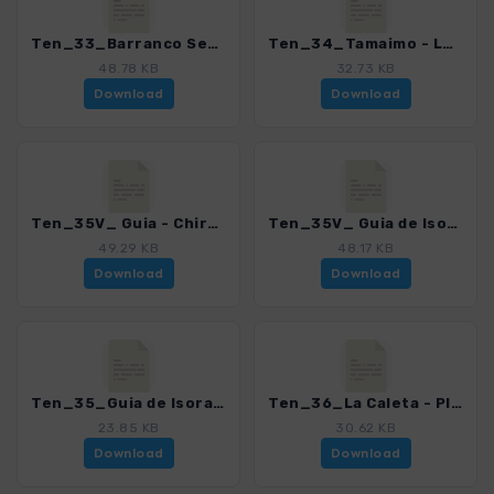
Ten_33_Barranco Seco_4016_21.gpx
Ten_34_Tamaimo - Los Gigantes_4016_21.gpx
48.78 KB
32.73 KB
Download
Download
Ten_35V_ Guia - Chirche - Finca Ramallo_4016_21.gpx
Ten_35V_ Guia de Isora - Chirche_4016_21.gpx
49.29 KB
48.17 KB
Download
Download
Ten_35_Guia de Isora - Chirche_4016_21.gpx
Ten_36_La Caleta - Playa Paraiso_4016_21.gpx
23.85 KB
30.62 KB
Download
Download