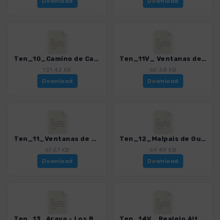
Download
Download
Ten_10_Camino de Candelaria Arafo - Crucita_4016_21.gpx
Ten_11V_ Ventanas de Gueimar_4016_21.gpx
131.42 KB
60.38 KB
Download
Download
Ten_11_Ventanas de Gueimar_4016_21.gpx
Ten_12_Malpais de Guimar_4016_21.gpx
67.67 KB
69.49 KB
Download
Download
Ten_13_Araya - Los Brezos_4016_21.gpx
Ten_14V_ Realejo Alto - Risco Miguel_4016_21.gpx