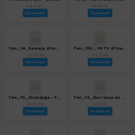
44.57 KB
89.83 KB
Download
Download
Ten_14_Realejo Alto - Chanajiga_4016_21.gpx
Ten_15V_ PR TF 41 Socorro-Teide_4016_21.gpx
106.33 KB
107.22 KB
Download
Download
Ten_15_Chanajiga - Fortaleza_4016_21.gpx
Ten_16_Barranco de Ruiz - San Juan de la Rambla_4016_21.gpx
96.02 KB
58.2 KB
Download
Download