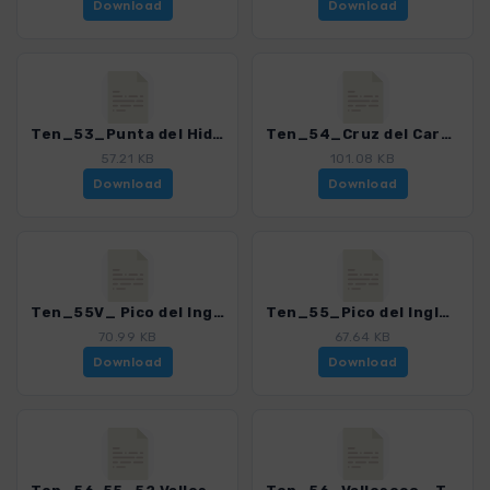
Download
Download
Ten_53_Punta del Hidaldo - Chinamada - Las Carboneras_4016_21.gpx
Ten_54_Cruz del Carmen - Chinamada_4016_21.gpx
57.21 KB
101.08 KB
Download
Download
Ten_55V_ Pico del Ingles - Casa Santiago_4016_21.gpx
Ten_55_Pico del Ingles - Santa Cruz_4016_21.gpx
70.99 KB
67.64 KB
Download
Download