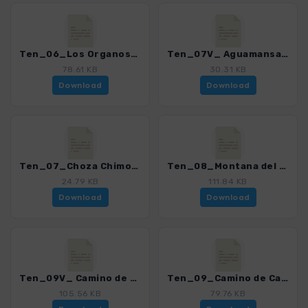
Ten_06_Los Organos_4016_21.gpx
Ten_07V_ Aguamansa - Choza Chimoche_4016_21.gpx
78.61 KB
30.31 KB
Download
Download
Ten_07_Choza Chimoche_4016_21.gpx
Ten_08_Montana del Limon_4016_21.gpx
24.79 KB
111.84 KB
Download
Download
Ten_09V_ Camino de Candelaria Aguamansa - Arafo_4016_21.gpx
Ten_09_Camino de Candelaria Aguamansa - Crucita_4016_21.gpx
105.56 KB
79.76 KB