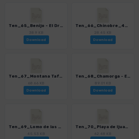
Ten_65_Benijo - El Draguillo_4016_21.gpx
Ten_66_Chinobre_4016_21.gpx
38.9 KB
28.45 KB
Download
Download
Ten_67_Montana Tafada - Faro de Anaga_4016_21.gpx
Ten_68_Chamorga - El Draguillo - Faro de Anaga - Roque Bermejo - Chamorga_4016_21.gpx
68.66 KB
89.01 KB
Download
Download
Ten_69_Lomo de las Bodegas - Playa de Anosma_4016_21.gpx
Ten_70_Playa de Ijuana_4016_21.gpx
45.53 KB
62.48 KB