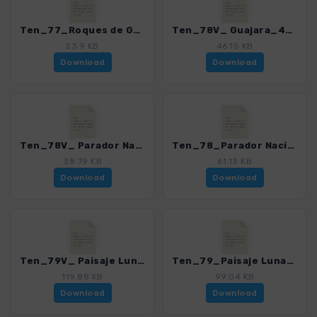
Ten_77_Roques de Garcia - Ucanca_4016_21.gpx
Ten_78V_ Guajara_4016_21.gpx
23.9 KB
46.15 KB
Download
Download
Ten_78V_ Parador Nacional - Guajara_4016_21.gpx
Ten_78_Parador Nacional - Guajara_4016_21.gpx
38.79 KB
61.13 KB
Download
Download
Ten_79V_ Paisaje Lunar_4016_21.gpx
Ten_79_Paisaje Lunar_4016_21.gpx
119.88 KB
99.04 KB
Download
Download