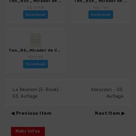
Ten_85V_ Mirador de Chio - Pico Viejo - Boca Tauce_4016_21.gpx
Ten_85V_ Mirador de Chio - Pico Viejo_4016_21.gpx
50.57 KB
102.7 KB
Download
Download
Ten_85_Mirador de Chio - Pico Viejo_4016_21.gpx
117.12 KB
Download
La Réunion (E-Book) -
Abruzzen - 03.
03. Auflage
Auflage
Previous Item
Next Item
Mehr Infos