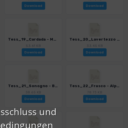
Download
Download
Tess_19_Cardada - Mergoscia_4078_8.gpx
Tess_20_Lavertezzo - Mergoscia_4078_8.gpx
53.61 KB
33.45 KB
Download
Download
Tess_21_Sonogno - Brione_4078_8.gpx
Tess_22_Frasco - Alpe dell Efra_4078_8.gpx
38.65 KB
78.73 KB
Download
Download
sschluss und
bedingungen