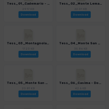
Tess_01_Cademario - Curio_4078_8.gpx
Tess_02_Monte Lema_4078_8.gpx
29.17 KB
22.01 KB
Download
Download
Tess_03_Montagnola - Monte Croce_4078_8.gpx
Tess_04_Monte San Salvatore - Morcote_4078_8.gpx
17.23 KB
35.86 KB
Download
Download
Tess_05_Monte San Giorgio_4078_8.gpx
Tess_06_Casima - Dosso Bello - Castel San Pietro_4078_8.gpx
20.81 KB
42.6 KB
Download
Download