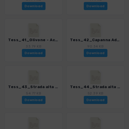
Download
Download
Tess_41_Olivone - Acquarossa_4078_8.gpx
Tess_42_Capanna Adula_4078_8.gpx
33.79 KB
90.34 KB
Download
Download
Tess_43_Strada alta 1_4078_8.gpx
Tess_44_Strada alta 2_4078_8.gpx
54.77 KB
52.39 KB
Download
Download