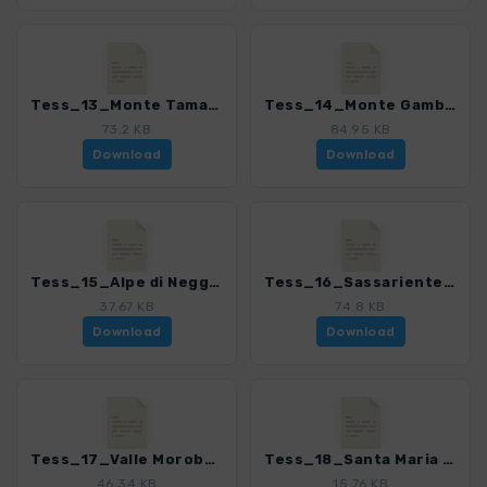
Tess_13_Monte Tamaro von Rivera_4078_8.gpx
Tess_14_Monte Gambarogno_4078_8.gpx
73.2 KB
84.95 KB
Download
Download
Tess_15_Alpe di Neggia_4078_8.gpx
Tess_16_Sassariente_4078_8.gpx
37.67 KB
74.8 KB
Download
Download
Tess_17_Valle Morobbia_4078_8.gpx
Tess_18_Santa Maria in Calanca - Cama_4078_8.gpx
46.34 KB
15.76 KB