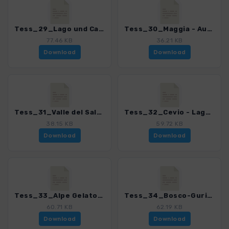
Tess_29_Lago und Cappana dAlzasca_4078_8.gpx
Tess_30_Maggia - Aurigeno - Gordevio_4078_8.gpx
77.46 KB
36.21 KB
Download
Download
Tess_31_Valle del Salto_4078_8.gpx
Tess_32_Cevio - Lago di Sascola_4078_8.gpx
38.15 KB
59.72 KB
Download
Download
Tess_33_Alpe Gelato_4078_8.gpx
Tess_34_Bosco-Gurin - Alpe Mater - Corino_4078_8.gpx
60.71 KB
62.19 KB
Download
Download