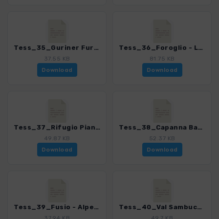
Tess_35_Guriner Furka_4078_8.gpx
Tess_36_Foroglio - Laghi della Crosa_4078_8.gpx
37.55 KB
81.75 KB
Download
Download
Tess_37_Rifugio Piano delle Creste_4078_8.gpx
Tess_38_Capanna Basodino - Lago di Robiei_4078_8.gpx
49.87 KB
52.37 KB
Download
Download
Tess_39_Fusio - Alpe Magnola_4078_8.gpx
Tess_40_Val Sambuco_4078_8.gpx
37.94 KB
49.7 KB