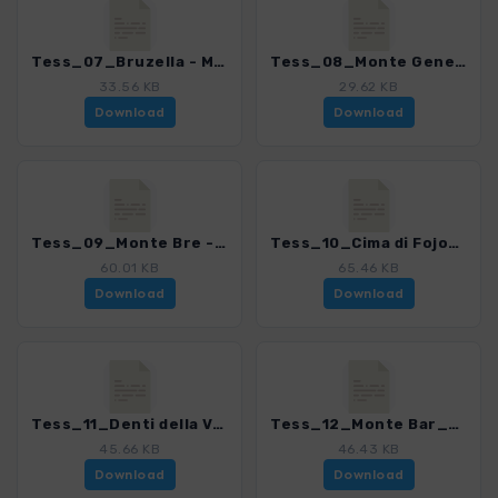
Tess_07_Bruzella - Monte Bisbino_4078_8.gpx
Tess_08_Monte Generoso_4078_8.gpx
33.56 KB
29.62 KB
Download
Download
Tess_09_Monte Bre - Monte Boglia_4078_8.gpx
Tess_10_Cima di Fojorina_4078_8.gpx
60.01 KB
65.46 KB
Download
Download
Tess_11_Denti della Vecchia_4078_8.gpx
Tess_12_Monte Bar_4078_8.gpx
45.66 KB
46.43 KB
Download
Download