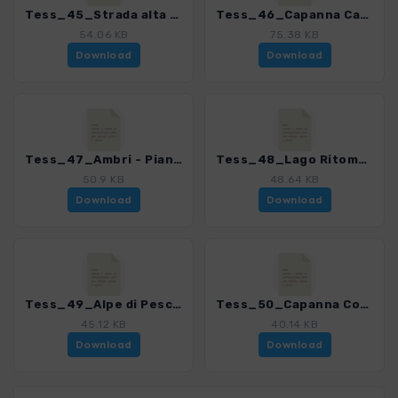
Tess_45_Strada alta 3_4078_8.gpx
Tess_46_Capanna Campo Tencia - Lago Tremorgio_4078_8.gpx
54.06 KB
75.38 KB
Download
Download
Tess_47_Ambri - Pian Mott - Fiesso_4078_8.gpx
Tess_48_Lago Ritom_4078_8.gpx
50.9 KB
48.64 KB
Download
Download
Tess_49_Alpe di Pesciuem - Alpe di Ruino - Ossasco_4078_8.gpx
Tess_50_Capanna Corno Gries - Griesgletscher_4078_8.gpx
45.12 KB
40.14 KB
Download
Download