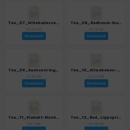
Teu_07_Willebadessen-Paderborner_4020_7.gpx
Teu_08_Radbaum-Iburg_4020_7.gpx
26.63 KB
23.18 KB
Download
Download
Teu_09_Sachsenring_4020_7.gpx
Teu_10_Altenbeken-Bad_Driburg_4020_7.gpx
41.75 KB
27.35 KB
Download
Download
Teu_11_Viadukt-Wanderweg_4020_7.gpx
Teu_12_Bad_Lippspringe_4020_7.gpx
55.7 KB
14.28 KB