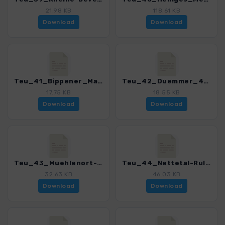
21.98 KB
118.61 KB
Download
Download
Teu_41_Bippener_Maiburg_4020_7.gpx
Teu_42_Duemmer_4020_7.gpx
17.75 KB
18.55 KB
Download
Download
Teu_43_Muehlenort-Suentelstein_4020_7.gpx
Teu_44_Nettetal-Rulle_4020_7.gpx
32.63 KB
46.03 KB
Download
Download