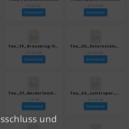
17.66 KB
24.44 KB
Download
Download
Teu_19_Kreuzkrug-Hermann_4020_7.gpx
Teu_20_Externsteine-Hermann_4020_7.gpx
38.83 KB
57.52 KB
Download
Download
Teu_21_Norderteich_4020_7.gpx
Teu_22_Leistruper_Wald_4020_7.gpx
7.98 KB
30.32 KB
Download
Download
sschluss und