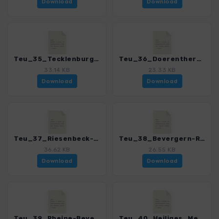
Download
Download
Teu_35_Tecklenburg-Brochterbeck_4020_7.gpx
Teu_36_Doerenther_Klippen_4020_7.gpx
33.14 KB
23.33 KB
Download
Download
Teu_37_Riesenbeck-Doerenthe_4020_7.gpx
Teu_38_Bevergern-Riesenbeck_4020_7.gpx
36.62 KB
26.55 KB
Download
Download
Teu_39_Rheine-Bevergern_4020_7.gpx
Teu_40_Heiliges_Meer_4020_7.gpx