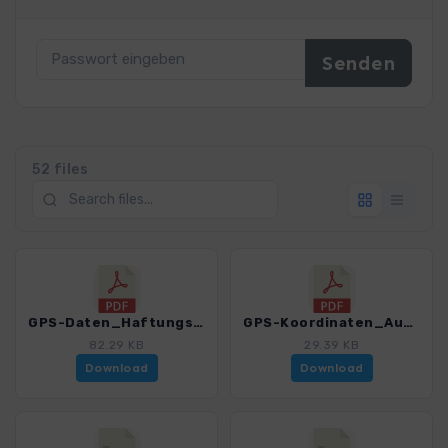
52 files
GPS-Daten_Haftungsausschluss-Nutzungsbedingungen_WF_Teutoburger_Wald_4020_7.pdf
GPS-Koordinaten_Ausgangspunkte_WF_Teutoburger_Wald_4020_7.pdf
82.29 KB
29.39 KB
Download
Download