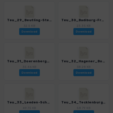
Teu_29_Beutling-Steinegge_4020_7.gpx
Teu_30_Badiburg-Freeden_4020_7.gpx
32.5 KB
23.35 KB
Download
Download
Teu_31_Doerenberg_4020_7.gpx
Teu_32_Hagener_Borgberg_4020_7.gpx
35.46 KB
38.28 KB
Download
Download
Teu_33_Leeden-Schollbruch_4020_7.gpx
Teu_34_Tecklenburg-Lengerich_4020_7.gpx
49.75 KB
58.79 KB