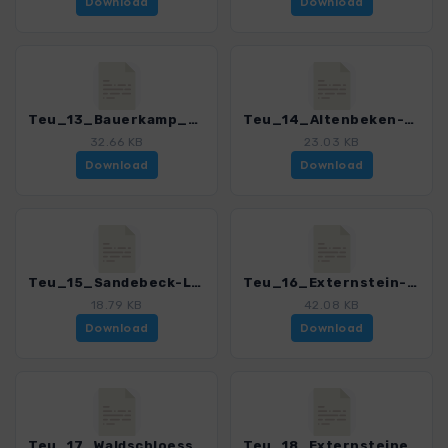
Download
Download
Teu_13_Bauerkamp_4020_7.gpx
Teu_14_Altenbeken-Leopoldstal_4020_7.gpx
32.66 KB
23.03 KB
Download
Download
Teu_15_Sandebeck-Leopoldstal_4020_7.gpx
Teu_16_Externstein-Silbermuehle-Velmerstot_4020_7.gpx
18.79 KB
42.08 KB
Download
Download
Teu_17_Waldschloesschen-Externsteine_4020_7.gpx
Teu_18_Externsteine-Barnacken_4020_7.gpx