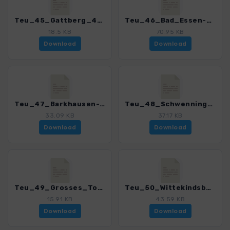
Teu_45_Gattberg_4020_7.gpx
Teu_46_Bad_Essen-Barkhausen_4020_7.gpx
18.5 KB
70.95 KB
Download
Download
Teu_47_Barkhausen-Nonnenstein_4020_7.gpx
Teu_48_Schwenningdorf-Wurzelbrink_4020_7.gpx
33.09 KB
37.17 KB
Download
Download
Teu_49_Grosses_Torfmoor_4020_7.gpx
Teu_50_Wittekindsburg_4020_7.gpx
15.91 KB
43.59 KB
Download
Download