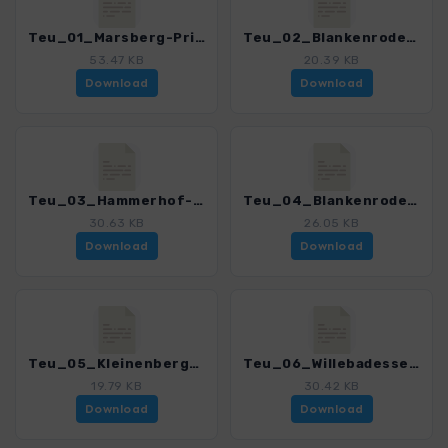
Teu_01_Marsberg-Priesterberg_4020_7.gpx
Teu_02_Blankenrode-Marsberg_4020_7.gpx
53.47 KB
20.39 KB
Download
Download
Teu_03_Hammerhof-Hardehausen_4020_7.gpx
Teu_04_Blankenrode-Nadel-Altenauquelle_4020_7.gpx
30.63 KB
26.05 KB
Download
Download
Teu_05_Kleinenberg-Bierbaums_Nagel_4020_7.gpx
Teu_06_Willebadessen-Borlinghausen_4020_7.gpx
19.79 KB
30.42 KB
Download
Download