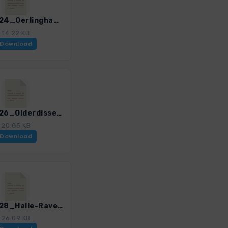
Teuto_24_Oerlinghausen-Toensberg_4020_6.gpx
14.22 KB
Download
Teuto_26_Olderdissen-Huenenburg_4020_6.gpx
20.85 KB
Download
Teuto_28_Halle-Ravensberg_4020_6.gpx
26.09 KB