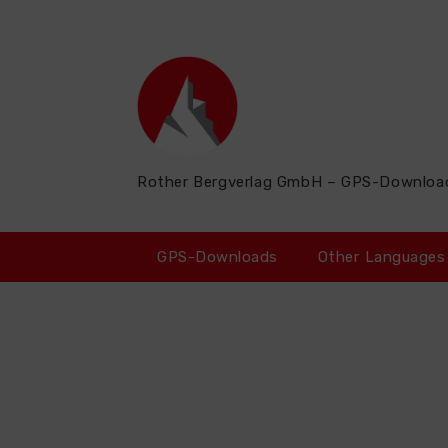
Zum
Inhalt
springen
Rother Bergverlag GmbH – GPS-Downloa
GPS-Downloads
Other Languages