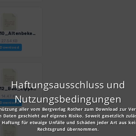
Teuto_10_Altenbeken-Bad_Driburg_4020_6.gpx
27.54 KB
Download
Haftungsausschluss und
Teuto_12_Bad_Lippspringe_4020_6.gpx
Nutzungsbedingungen
14.47 KB
Download
nützung aller vom Bergverlag Rother zum Download zur Ve
n Daten geschieht auf eigenes Risiko. Soweit gesetzlich zulä
e Haftung für etwaige Unfälle und Schäden jeder Art aus ke
Rechtsgrund übernommen.