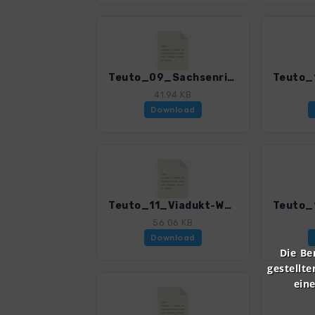
Teuto_09_Sachsenring_4020_6.gpx
41.94 KB
Download
Teuto_11_Viadukt-Wanderweg_4020_6.gpx
56.06 KB
Download
Die Be
gestellte
ein