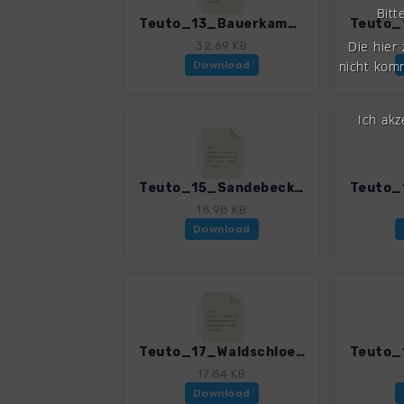
Bitt
Teuto_13_Bauerkamp_4020_6.gpx
Die hier
32.69 KB
nicht komm
Download
Ich ak
Teuto_15_Sandebeck-Leopoldstal_4020_6.gpx
18.98 KB
Download
Teuto_17_Waldschloesschen-Externsteine_4020_6.gpx
17.84 KB
Download