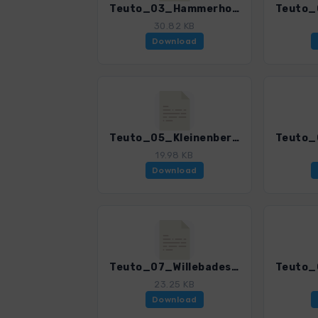
Teuto_03_Hammerhof-Hardehausen_4020_6.gpx
30.82 KB
Download
Teuto_05_Kleinenberg-Bierbaums_Nagel_4020_6.gpx
19.98 KB
Download
Teuto_07_Willebadessen-Paderborner_4020_6.gpx
23.25 KB
Download