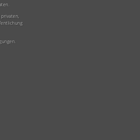
aten.
privaten,
fentlichung
gungen.