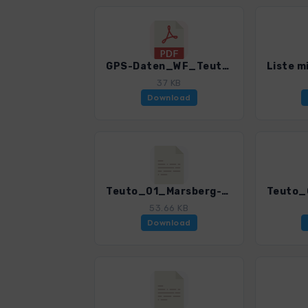
GPS-Daten_WF_TeutoburgerWald_Haftungsausschluss, Nutzungsbedingungen_und_Hinweise_4020_6.pdf
37 KB
Download
Teuto_01_Marsberg-Priesterberg_4020_6.gpx
53.66 KB
Download