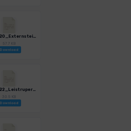
Teuto_20_Externsteine-Hermann_4020_6.gpx
57.7 KB
Download
Teuto_22_Leistruper_Wald_4020_6.gpx
30.5 KB
Download