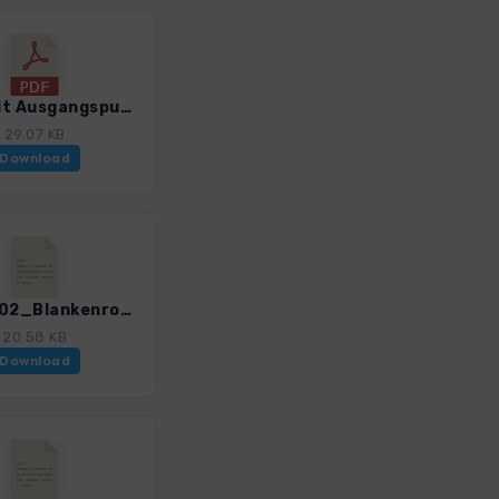
Liste mit Ausgangspunkten fuer Wanderfuehrer Teutoburger Wald_4020_6.pdf
29.07 KB
Download
Teuto_02_Blankenrode-Marsberg_4020_6.gpx
20.58 KB
Download