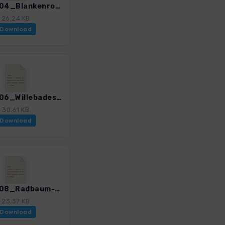
Teuto_04_Blankenrode-Nadel-Altenauquelle_4020_6.gpx
26.24 KB
Download
Teuto_06_Willebadessen-Borlinghausen_4020_6.gpx
30.61 KB
Download
Teuto_08_Radbaum-Iburg_4020_6.gpx
23.37 KB
Download