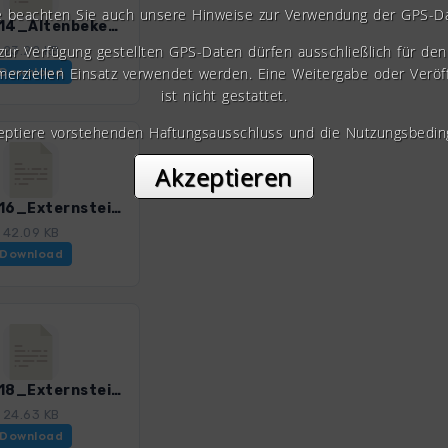
e beachten Sie auch unsere Hinweise zur Verwendung der GPS-D
Teuto_14_Altenbeken-Leopoldstal_4020_6.gpx
 zur Verfügung gestellten GPS-Daten dürfen ausschließlich für den 
23.22 KB
erziellen Einsatz verwendet werden. Eine Weitergabe oder Veröf
Download
ist nicht gestattet.
zeptiere vorstehenden Haftungsausschluss und die Nutzungsbedin
Akzeptieren
Teuto_16_Externstein-Silbermuehle-Velmerstot_4020_6.gpx
42.09 KB
Download
Teuto_18_Externsteine-Barnacken_4020_6.gpx
24.63 KB
Download