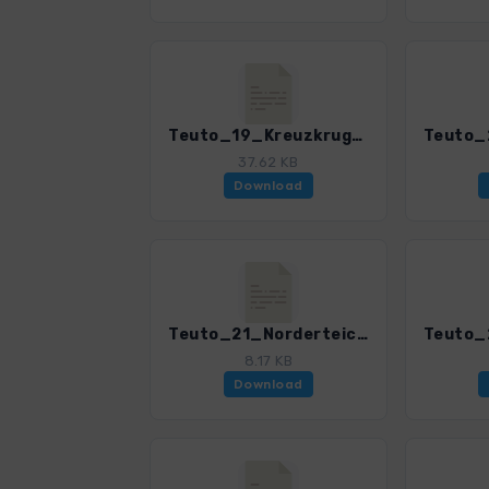
Teuto_19_Kreuzkrug-Hermann_4020_6.gpx
37.62 KB
Download
Teuto_21_Norderteich_4020_6.gpx
8.17 KB
Download