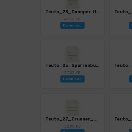
Teuto_23_Donoper-Hermann_4020_6.gpx
47.36 KB
Download
Teuto_25_Sparrenburg-Oerlinghausen_4020_6.gpx
37.03 KB
Download
Teuto_27_Gruener_Weg-Bussberg_4020_6.gpx
32.98 KB