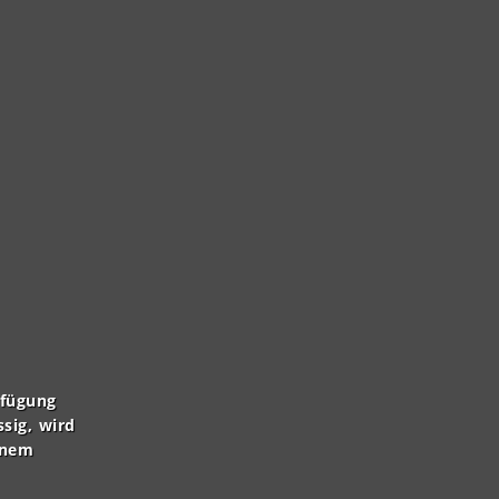
rfügung
ssig, wird
inem