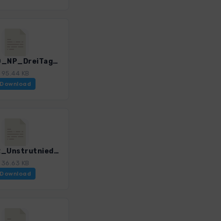
ThM_20_NP_DreiTage_4519_2.gpx
95.44 KB
Download
ThM_22_Unstrutniederung Gebesee_4519_2.gpx
36.63 KB
Download