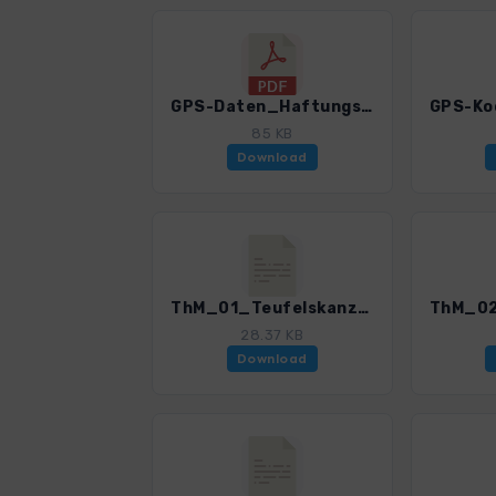
GPS-Daten_Haftungsausschluss-Nutzungsbedingungen_WF_Thueringen Mitte Nord_4519_2.pdf
85 KB
Download
ThM_01_Teufelskanzel und Burgruine Hanstein_4519_2.gpx
28.37 KB
Download