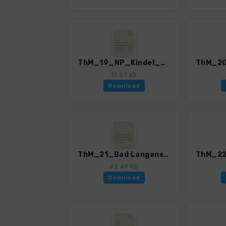
ThM_19_NP_Kindel_4519_2.gpx
19.67 KB
Download
ThM_21_Bad Langensalza_4519_2.gpx
42.49 KB
Download