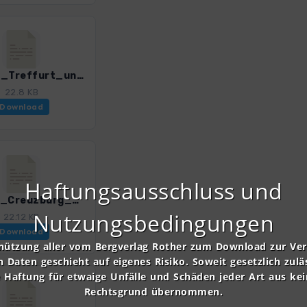
ThM_10_Treffurt_und_Burg_Normannstein_4519_2.gpx
22.8 KB
Download
Haftungsausschluss und
ThM_12_Creuzburg_4519_2.gpx
Nutzungsbedingungen
22.12 KB
Download
nützung aller vom Bergverlag Rother zum Download zur Ve
n Daten geschieht auf eigenes Risiko. Soweit gesetzlich zulä
e Haftung für etwaige Unfälle und Schäden jeder Art aus ke
Rechtsgrund übernommen.