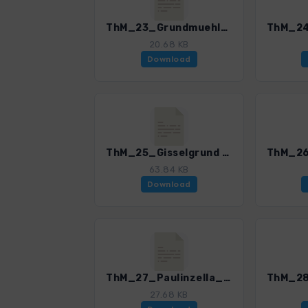
ThM_23_Grundmuehle und Orphalgrund_4519_2.gpx
20.68 KB
Download
ThM_25_Gisselgrund Hecken_4519_2.gpx
63.84 KB
Download
ThM_27_Paulinzella_4519_2.gpx
27.68 KB