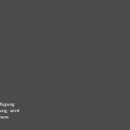
rfügung
ssig, wird
inem