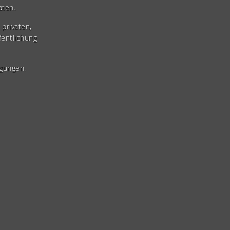
aten.
privaten,
fentlichung
gungen.