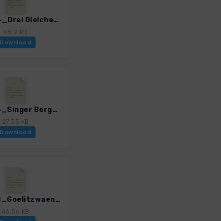
ThM_24_Drei Gleichen_4519_2.gpx
45.2 KB
Download
ThM_26_Singer Berg_4519_2.gpx
27.35 KB
Download
ThM_28_Goelitzwaende_und Burg Greifenstein_4519_2.gpx
46.56 KB