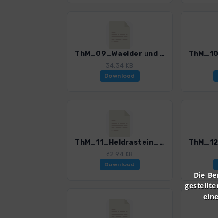
ThM_09_Waelder und Quellen bei Muehlhausen_4519_2.gpx
34.34 KB
Download
ThM_11_Heldrastein_4519_2.gpx
62.94 KB
Download
Die Be
gestellte
ein