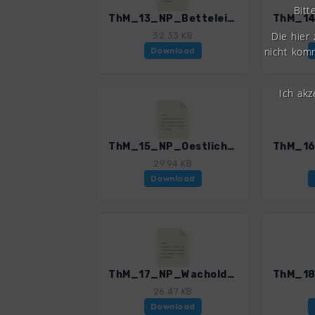
Bitt
ThM_13_NP_Betteleiche_4519_2.gpx
Die hier
32.33 KB
nicht komm
Download
Ich ak
ThM_15_NP_Oestliche Runde_4519_2.gpx
29.94 KB
Download
ThM_17_NP_Wacholderhoeg und Sperbersgrund_4519_2.gpx
26.47 KB
Download