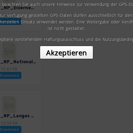
e beachten Sie auch unsere Hinweise zur Verwendung der GPS-D
ThM_14_NP_EiserneHand_4519_2.gpx
 zur Verfügung gestellten GPS-Daten dürfen ausschließlich für den 
26.34 KB
erziellen Einsatz verwendet werden. Eine Weitergabe oder Veröf
Download
ist nicht gestattet.
zeptiere vorstehenden Haftungsausschluss und die Nutzungsbedin
Akzeptieren
ThM_16_NP_Nationalparkzentrum_Thiemsburg_4519_2.gpx
13.43 KB
Download
ThM_18_NP_Langes Tal und Alter Berg_4519_2.gpx
32.94 KB
Download