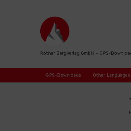
Zum
Inhalt
springen
Rother Bergverlag GmbH – GPS-Downloa
GPS-Downloads
Other Languages