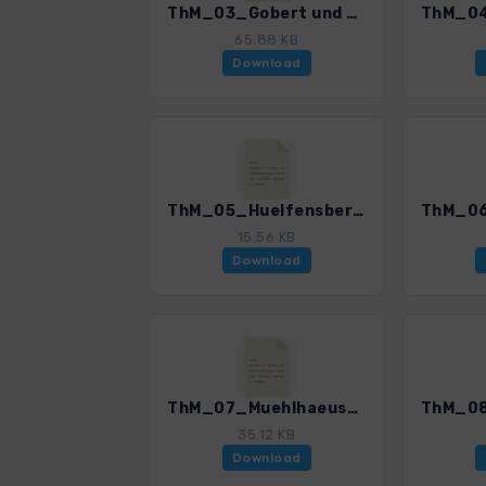
ThM_03_Gobert und Silberklippe_4519_2.gpx
65.88 KB
Download
ThM_05_Huelfensberg_4519_2.gpx
15.56 KB
Download
ThM_07_Muehlhaeuser Landgraben und Kloster Anrode_4519_2.gpx
35.12 KB
Download