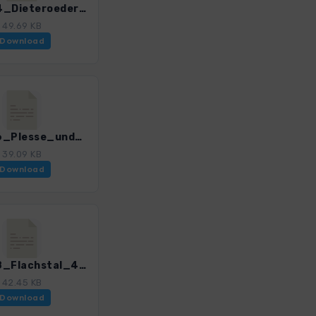
ThM_04_Dieteroeder Klippen_4519_2.gpx
49.69 KB
Download
ThM_06_Plesse_und_Katharinenberg_4519_2.gpx
39.09 KB
Download
ThM_08_Flachstal_4519_2.gpx
42.45 KB
Download