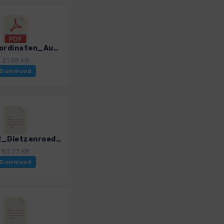
GPS-Koordinaten_Ausgangspunkte_WF_Thueringen Mitte Nord_4519_2.pdf
21.05 KB
Download
ThM_02_Dietzenroeder Stein und Rachelsberg_4519_2.gpx
83.73 KB
Download