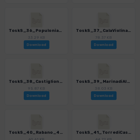
ToskS_36_Populonia_4169_7.gpx
ToskS_37_CalaViolina_4169_7.gpx
33.29 KB
78.37 KB
Download
Download
ToskS_38_CastiglionedellaPescaia_4169_7.gpx
ToskS_39_MarinadiAlberese_4169_7.gpx
95.87 KB
38.03 KB
Download
Download
ToskS_40_Rabano_4169_7.gpx
ToskS_41_TorrediCastelMarino_4169_7.gpx
60.61 KB
44.72 KB