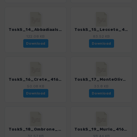
ToskS_14_AbbadiaaIsola_4169_7.gpx
ToskS_15_Lecceto_4169_7.gpx
122.08 KB
83.52 KB
Download
Download
ToskS_16_Crete_4169_7.gpx
ToskS_17_MonteOlivetoMaggiore_4169_7.gpx
50.08 KB
33.8 KB
Download
Download
ToskS_18_Ombrone_4169_7.gpx
ToskS_19_Murlo_4169_7.gpx
32.57 KB
98.46 KB