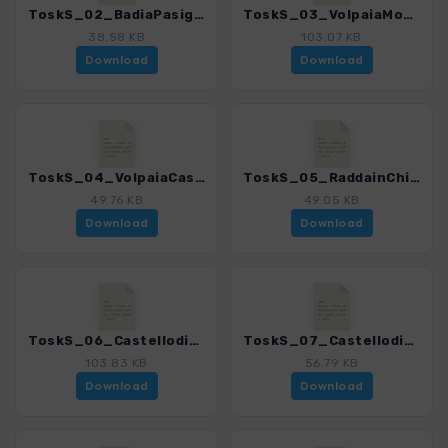
ToskS_02_BadiaPasignano_4169_7.gpx
ToskS_03_VolpaiaMonteSanMichele_4169_7.gpx
38.58 KB
103.07 KB
Download
Download
ToskS_04_VolpaiaCastelvecchi_4169_7.gpx
ToskS_05_RaddainChianti_4169_7.gpx
49.76 KB
49.05 KB
Download
Download
ToskS_06_CastellodiMeleto_4169_7.gpx
ToskS_07_CastellodiBrolio_4169_7.gpx
103.83 KB
56.79 KB
Download
Download