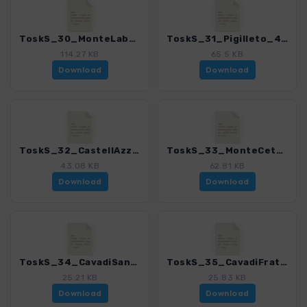
ToskS_30_MonteLabbro2_4169_7.gpx
ToskS_31_Pigilleto_4169_7.gpx
114.27 KB
65.5 KB
Download
Download
ToskS_32_CastellAzzara_4169_7.gpx
ToskS_33_MonteCetona_4169_7.gpx
43.08 KB
62.81 KB
Download
Download
ToskS_34_CavadiSanGiuseppe_4169_7.gpx
ToskS_35_CavadiFratenuti_4169_7.gpx
25.21 KB
25.83 KB
Download
Download