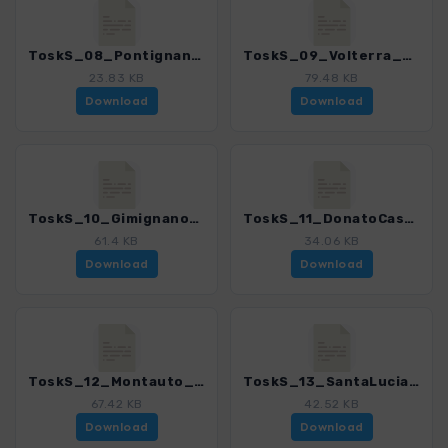
ToskS_08_Pontignano_4169_7.gpx
ToskS_09_Volterra_4169_7.gpx
23.83 KB
79.48 KB
Download
Download
ToskS_10_Gimignano_4169_7.gpx
ToskS_11_DonatoCastelvecchio_4169_7.gpx
61.4 KB
34.06 KB
Download
Download
ToskS_12_Montauto_4169_7.gpx
ToskS_13_SantaLucia_4169_7.gpx
67.42 KB
42.52 KB
Download
Download