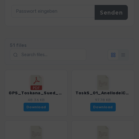
51 files
GPS_Toskana_Sued_Hinweise_4169_7.pdf
ToskS_01_AnellodeiCastelli_4169_7.gpx
48.36 KB
97.78 KB
Download
Download