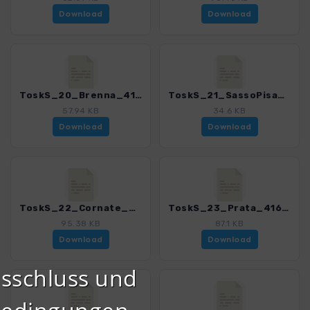
Download
Download
ToskS_20_Brenna_4169_7.gpx
ToskS_21_SassoPisano_4169_7.gpx
57.94 KB
34.6 KB
Download
Download
ToskS_22_Cornate_4169_7.gpx
ToskS_23_Prata_4169_7.gpx
95.38 KB
87.1 KB
Download
Download
sschluss und