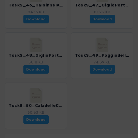
ToskS_46_HalbinselArgentario_4169_7.gpx
ToskS_47_GiglioPortoPuntadelFenaio_4169_7.gpx
84.13 KB
81.23 KB
Download
Download
ToskS_48_GiglioPortoCampese_4169_7.gpx
ToskS_49_PoggiodellaPagana_4169_7.gpx
58.8 KB
74.39 KB
Download
Download
ToskS_50_CaladelleCannelle_4169_7.gpx
60.63 KB
Download