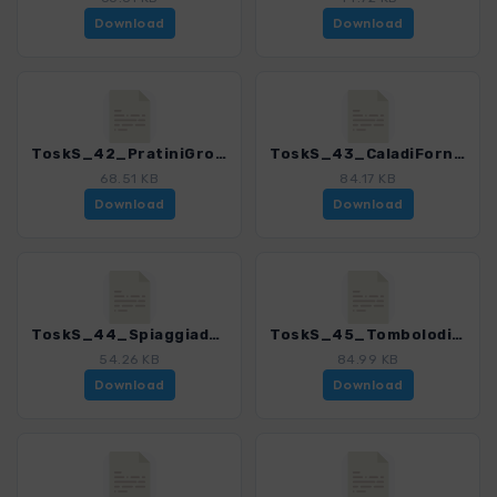
Download
Download
ToskS_42_PratiniGrottadelleCaprarecce_4169_7.gpx
ToskS_43_CaladiForno_4169_7.gpx
68.51 KB
84.17 KB
Download
Download
ToskS_44_SpiaggiadelleCannelle_4169_7.gpx
ToskS_45_TombolodiFeniglia_4169_7.gpx
54.26 KB
84.99 KB
Download
Download