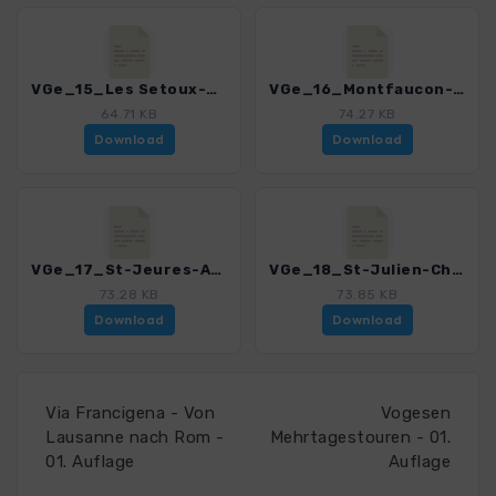
VGe_15_Les Setoux-Montfaucon_4475_1.gpx
VGe_16_Montfaucon-St-Jeures_4475_1.gpx
64.71 KB
74.27 KB
Download
Download
VGe_17_St-Jeures-Araules-St-J-Ch_4475_1.gpx
VGe_18_St-Julien-Ch-Le Puy_4475_1.gpx
73.28 KB
73.85 KB
Download
Download
Via Francigena - Von
Vogesen
Lausanne nach Rom -
Mehrtagestouren - 01.
01. Auflage
Auflage