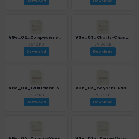
Download
Download
VGe_02_Compesieres-Charly_4475_1.gpx
VGe_03_Charly-Chaumont_4475_1.gpx
65.12 KB
59.86 KB
Download
Download
VGe_04_Chaumont-Seyssel_4475_1.gpx
VGe_05_Seyssel-Chanaz_4475_1.gpx
61.57 KB
75.71 KB
Download
Download
VGe_06_Chanaz-Yenne_4475_1.gpx
VGe_07a_Yenne Variante_4475_1.gpx