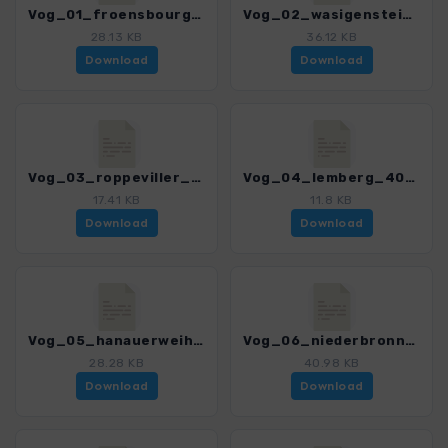
Vog_01_froensbourg_4018_8.gpx
Vog_02_wasigenstein_4018_8.gpx
28.13 KB
36.12 KB
Download
Download
Vog_03_roppeviller_4018_8.gpx
Vog_04_lemberg_4018_8.gpx
17.41 KB
11.8 KB
Download
Download
Vog_05_hanauerweiher_4018_8.gpx
Vog_06_niederbronn_4018_8.gpx
28.28 KB
40.98 KB
Download
Download