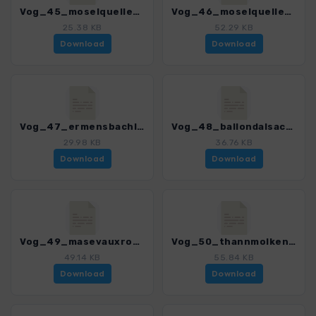
Vog_45_moselquelledrumont_4018_8.gpx
Vog_46_moselquelletetedesperches_4018_8.gpx
25.38 KB
52.29 KB
Download
Download
Vog_47_ermensbachlacdesperches_4018_8.gpx
Vog_48_ballondalsace_4018_8.gpx
29.98 KB
36.76 KB
Download
Download
Vog_49_masevauxrossberg_4018_8.gpx
Vog_50_thannmolkenrain_4018_8.gpx
49.14 KB
55.84 KB
Download
Download