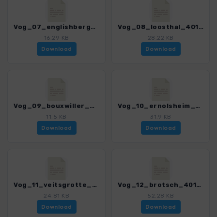
Vog_07_englishberg_4018_8.gpx
Vog_08_loosthal_4018_8.gpx
16.29 KB
28.22 KB
Download
Download
Vog_09_bouxwiller_4018_8.gpx
Vog_10_ernolsheim_4018_8.gpx
11.5 KB
31.9 KB
Download
Download
Vog_11_veitsgrotte_4018_8.gpx
Vog_12_brotsch_4018_8.gpx
24.81 KB
52.28 KB
Download
Download