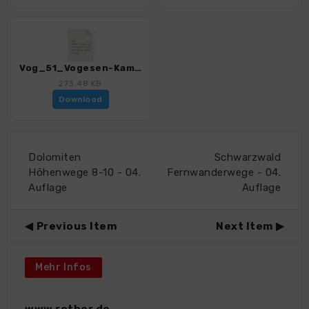
Vog_51_Vogesen-Kammweg_4018_8.gpx
273.48 KB
Download
Dolomiten
Schwarzwald
Höhenwege 8-10 - 04.
Fernwanderwege - 04.
Auflage
Auflage
Previous Item
Next Item
Mehr Infos