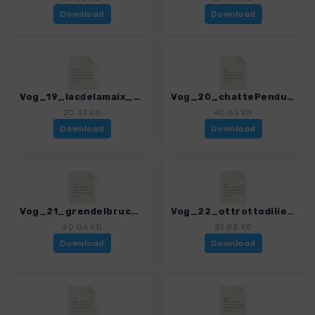
Download
Download
Vog_19_lacdelamaix_4018_8.gpx
Vog_20_chattePendue_4018_8.gpx
20.37 KB
40.63 KB
Download
Download
Vog_21_grendelbruch_4018_8.gpx
Vog_22_ottrottodilienberg_4018_8.gpx
40.04 KB
51.85 KB
Download
Download