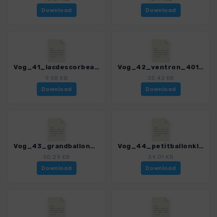
Download
Download
Vog_41_lacdescorbeaux_4018_8.gpx
Vog_42_ventron_4018_8.gpx
9.58 KB
35.42 KB
Download
Download
Vog_43_grandballon_4018_8.gpx
Vog_44_petitballonklinzkopf_4018_8.gpx
50.29 KB
39.01 KB
Download
Download