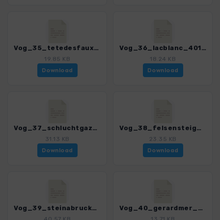
Vog_35_tetedesfaux_4018_8.gpx
Vog_36_lacblanc_4018_8.gpx
19.85 KB
18.24 KB
Download
Download
Vog_37_schluchtgazonduFaing_4018_8.gpx
Vog_38_felsensteig_4018_8.gpx
31.13 KB
23.35 KB
Download
Download
Vog_39_steinabruckhohneckschiessrothried_4018_8.gpx
Vog_40_gerardmer_4018_8.gpx
40.57 KB
13.71 KB