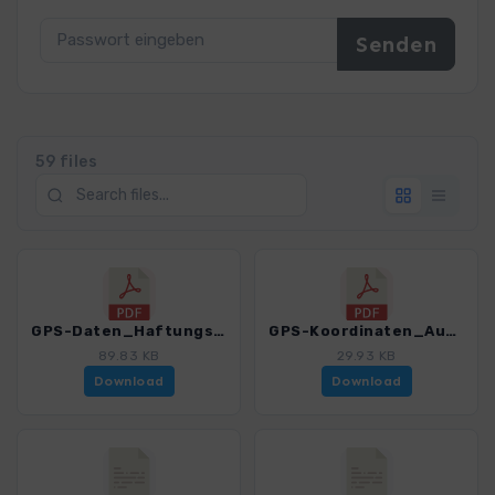
59 files
GPS-Daten_Haftungsausschluss-Nutzungsbedingungen_WF_Vogesen_4018_8.pdf
GPS-Koordinaten_Ausgangspunkte_WF Vogesen_4018_8.pdf
89.83 KB
29.93 KB
Download
Download