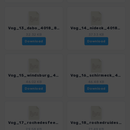
Vog_13_dabo_4018_8.gpx
Vog_14_nideck_4018_8.gpx
32.32 KB
37.33 KB
Download
Download
Vog_15_windsburg_4018_8.gpx
Vog_16_schirmeck_4018_8.gpx
46.02 KB
46.48 KB
Download
Download
Vog_17_rochedesfees_4018_8.gpx
Vog_18_rochedruides_4018_8.gpx
29.58 KB
21.49 KB