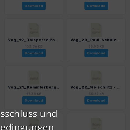
Download
Download
Vog_19_Talsperre Poehl - Vogtlaendische Schweiz_4518_2.gpx
Vog_20_Paul-Schulz-Lehrpfad_4518_2.gpx
103.36 KB
55.93 KB
Download
Download
Vog_21_Kemmlerberg_4518_2.gpx
Vog_22_Weischlitz - Kuerbitz_4518_2.gpx
47.38 KB
55.67 KB
Download
Download
sschluss und
bedingungen