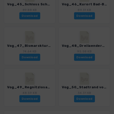
Vog_45_Schloss Schoenberg - Kapellenberg_4518_2.gpx
Vog_46_Kurort Bad-Brambach - Elsterquelle_4518_2.gpx
89.88 KB
89.31 KB
Download
Download
Vog_47_Bismarckturm auf den Hainberg_4518_2.gpx
Vog_48_Dreilaendereck_4518_2.gpx
74.64 KB
95.58 KB
Download
Download
Vog_49_Regnitzlosau_4518_2.gpx
Vog_50_Stadtrand von Hof_4518_2.gpx
48.59 KB
34.31 KB
Download
Download