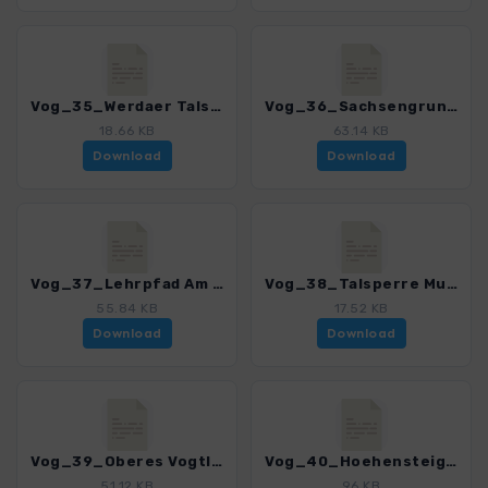
Vog_35_Werdaer Talsperre_4518_2.gpx
Vog_36_Sachsengrund - Aschberg_4518_2.gpx
18.66 KB
63.14 KB
Download
Download
Vog_37_Lehrpfad Am Kiel_4518_2.gpx
Vog_38_Talsperre Muldenberg_4518_2.gpx
55.84 KB
17.52 KB
Download
Download
Vog_39_Oberes Vogtland um Schoeneck_4518_2.gpx
Vog_40_Hoehensteig um Klingenthal_4518_2.gpx
51.12 KB
96 KB