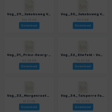
Vog_29_Jakobsweg Vogtland - Vierte Etappe_4518_2.gpx
Vog_30_Jakobsweg Vogtland - Fuenfte Etappe_4518_2.gpx
106.75 KB
89.4 KB
Download
Download
Vog_31_Prinz-Georg-Turm_4518_2.gpx
Vog_32_Ellefeld - Vogtlandsee_4518_2.gpx
45.08 KB
70.43 KB
Download
Download
Vog_33_Morgenroethe-Rautenkranz_4518_2.gpx
Vog_34_Talsperre Falkenstein_4518_2.gpx
61.01 KB
60.56 KB
Download
Download