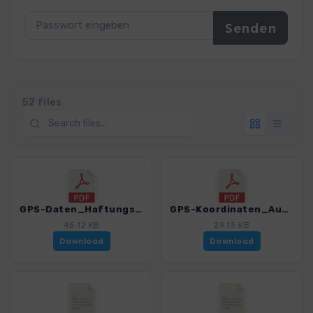
52 files
GPS-Daten_Haftungsausschluss-Nutzungsbedingungen_WF_Vogtland_4518_2.pdf
GPS-Koordinaten_Ausgangspunkte_WF_Vogtland_4518_2.pdf
45.12 KB
29.13 KB
Download
Download