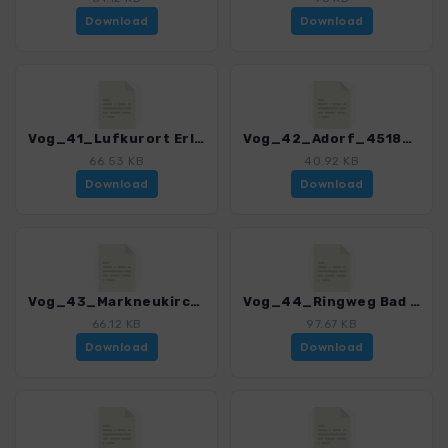
Download
Download
Vog_41_Lufkurort Erlbach_4518_2.gpx
Vog_42_Adorf_4518_2.gpx
66.53 KB
40.92 KB
Download
Download
Vog_43_Markneukirchen - Landwuest_4518_2.gpx
Vog_44_Ringweg Bad Elster_4518_2.gpx
66.12 KB
97.67 KB
Download
Download