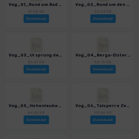
Vog_01_Rund um Bad Koestritz_4518_2.gpx
Vog_02_Rund um den Geraer Stadtwald_4518_2.gpx
67.68 KB
50.24 KB
Download
Download
Vog_03_Ursprung des Vogtlands in Weida_4518_2.gpx
Vog_04_Berga-Elster im Thueringer Vogtland_4518_2.gpx
82.67 KB
58.75 KB
Download
Download
Vog_05_Hohenleuben_4518_2.gpx
Vog_06_Talsperre Zeulenroda_4518_2.gpx
44.62 KB
119.65 KB
Download
Download