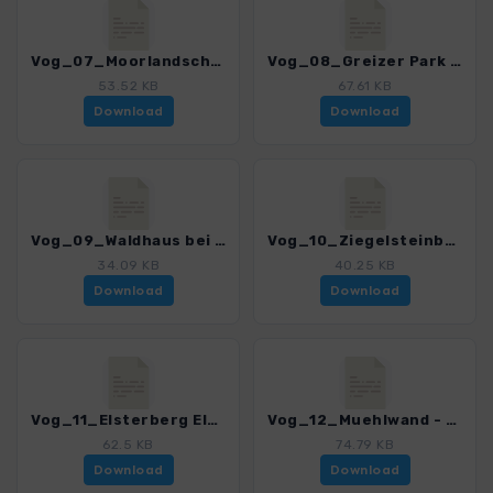
Vog_07_Moorlandschaften Poellwitzer Wald_4518_2.gpx
Vog_08_Greizer Park - Neumuehle_4518_2.gpx
53.52 KB
67.61 KB
Download
Download
Vog_09_Waldhaus bei Greiz_4518_2.gpx
Vog_10_Ziegelsteinbruecke_4518_2.gpx
34.09 KB
40.25 KB
Download
Download
Vog_11_Elsterberg Elsterstausee Greiz-Doelau_4518_2.gpx
Vog_12_Muehlwand - Mylau - Goeltzschtalbruecke - Netzschkau_4518_2.gpx
62.5 KB
74.79 KB
Download
Download