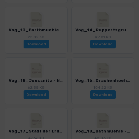
Vog_13_Barthmuehle - Elsterberg_4518_2.gpx
Vog_14_Ruppertsgruen -Talsperre Poehl - Neudoerfel_4518_2.gpx
22.82 KB
49.81 KB
Download
Download
Vog_15_Joessnitz - Nymphental_4518_2.gpx
Vog_16_Drachenhoehle Syrau - Schloss Leubnitz_4518_2.gpx
62.55 KB
104.22 KB
Download
Download
Vog_17_Stadt der Erdachse - Pausa_4518_2.gpx
Vog_18_Bathmuehle - Triebtal_4518_2.gpx
47.66 KB
48.06 KB