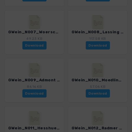
GWein_N007_Woerschach - Lassing_4550_1.gpx
GWein_N008_Lassing - Admont_4550_1.gpx
49.23 KB
117.58 KB
Download
Download
GWein_N009_Admont - Moedlingerhuette_4550_1.gpx
GWein_N010_Moedlingerhuette - Hesshuette_4550_1.gpx
86.16 KB
57.06 KB
Download
Download
GWein_N011_Hesshuette - Radmer_4550_1.gpx
GWein_N012_Radmer - Eisenerz_4550_1.gpx