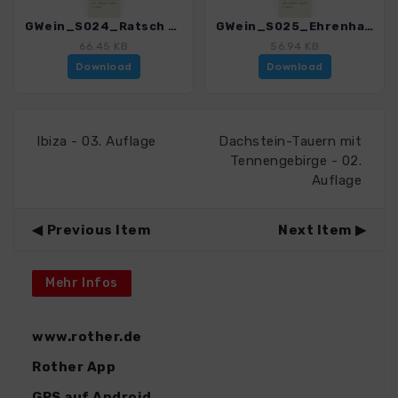
GWein_S024_Ratsch - Ehrenhausen_4550_1.gpx
GWein_S025_Ehrenhausen - Leibnitz_4550_1.gpx
66.45 KB
56.94 KB
Download
Download
Ibiza - 03. Auflage
Dachstein-Tauern mit
Tennengebirge - 02.
Auflage
Previous Item
Next Item
Mehr Infos
www.rother.de
Rother App
GPS auf Android