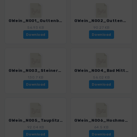
GWein_N001_Guttenberghaus_4550_1.gpx
GWein_N002_Guttenberghaus - Steinerhaus_4550_1.gpx
56.93 KB
90.27 KB
Download
Download
GWein_N003_Steinerhaus - Bad Mitterndorf_4550_1.gpx
GWein_N004_Bad Mitterndorf - Tauplitzalm_4550_1.gpx
130.7 KB
56.02 KB
Download
Download
GWein_N005_Tauplitzalm - Hochmoelbinghuette_4550_1.gpx
GWein_N006_Hochmoelbinghuette - Woerschach_4550_1.gpx
92.04 KB
64.5 KB
Download
Download