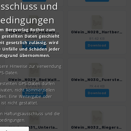
sschluss und
bedingungen
om Bergverlag Rother zum
GWein_N027_Poellau - Hartberg_4550_1.gpx
GWein_N028_Hartberg - Bad Waltersdorf_4550_1.gpx
gestellten Daten geschieht
85.06 KB
81.42 KB
it gesetzlich zulässig, wird
Download
Download
e Unfälle und Schäden jeder
chtsgrund übernommen.
nsere Hinweise zur Verwendung
PS-Daten.
GWein_N029_Bad Waltersdorf - Fuerstenfeld_4550_1.gpx
GWein_N030_Fuerstenfeld - Unterlamm_4550_1.gpx
gestellten GPS-Daten dürfen
89.84 KB
79.44 KB
rivaten, nicht kommerziellen
Download
Download
den. Eine Weitergabe oder
 ist nicht gestattet.
en Haftungsausschluss und die
bedingungen.
GWein_N031_Unterlamm - Riegersburg_4550_1.gpx
GWein_N032_Riegersburg - Fehring_4550_1.gpx