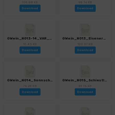
108.88 KB
98.76 KB
Download
Download
GWein_N013-14_VAR_Sonnschienalm - Schiestlhaus_4550_1.gpx
GWein_N013_Eisenerz - Sonnschienalm_4550_1.gpx
15.43 KB
120.07 KB
Download
Download
GWein_N014_Sonnschienalm - Schiestlhaus_4550_1.gpx
GWein_N015_Schiestlhaus - Seewiesen_4550_1.gpx
76.28 KB
81.75 KB
Download
Download