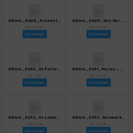
GWein_S008_Putzentalalm in die Krakau_4550_1.gpx
GWein_S009_Von der Krakau - St Peter_4550_1.gpx
89.25 KB
94.37 KB
Download
Download
GWein_S010_St Peter - nach Murau_4550_1.gpx
GWein_S011_Murau - St Lambrecht_4550_1.gpx
93.1 KB
82.82 KB
Download
Download
GWein_S012_St Lambrecht - Neumarkt_4550_1.gpx
GWein_S013_Neumarkt - Tonnerhuette_4550_1.gpx
108.14 KB
91.46 KB
Download
Download