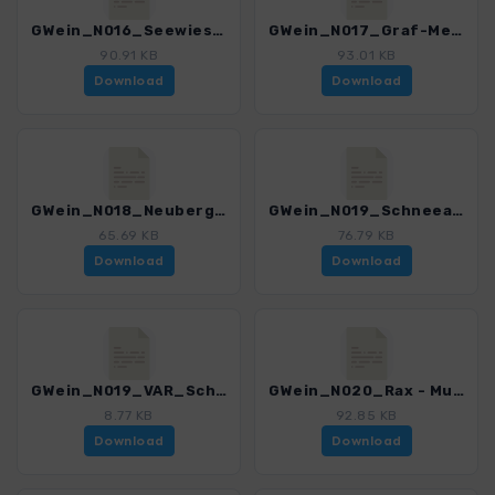
GWein_N016_Seewiesen - Graf-Meran-Haus_4550_1.gpx
GWein_N017_Graf-Meran-Haus - Neuberg_4550_1.gpx
90.91 KB
93.01 KB
Download
Download
GWein_N018_Neuberg - Schneealpe_4550_1.gpx
GWein_N019_Schneealpe - Rax_4550_1.gpx
65.69 KB
76.79 KB
Download
Download
GWein_N019_VAR_Schneealpe - Rax_4550_1.gpx
GWein_N020_Rax - Muerzzuschlag_4550_1.gpx
8.77 KB
92.85 KB
Download
Download