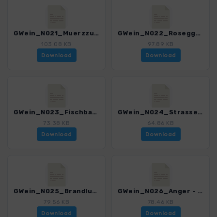
GWein_N021_Muerzzuschlag - Rosegger-Schutzhaus_4550_1.gpx
GWein_N022_Rosegger-Schutzhaus - Fischbach_4550_1.gpx
103.08 KB
97.89 KB
Download
Download
GWein_N023_Fischbach - Strassegg_4550_1.gpx
GWein_N024_Strassegg - Brandlucken_4550_1.gpx
73.38 KB
64.86 KB
Download
Download
GWein_N025_Brandlucken - Anger_4550_1.gpx
GWein_N026_Anger - Poellau_4550_1.gpx
79.56 KB
78.46 KB
Download
Download