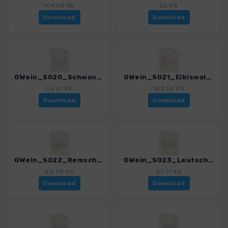
109.98 KB
52 KB
Download
Download
GWein_S020_Schwanberg - Eibiswald_4550_1.gpx
GWein_S021_Eibiswald - Remschnigg_4550_1.gpx
56.51 KB
102.59 KB
Download
Download
GWein_S022_Remschnigg - Leutschach_4550_1.gpx
GWein_S023_Leutschach - Ratsch_4550_1.gpx
84.04 KB
87.51 KB
Download
Download