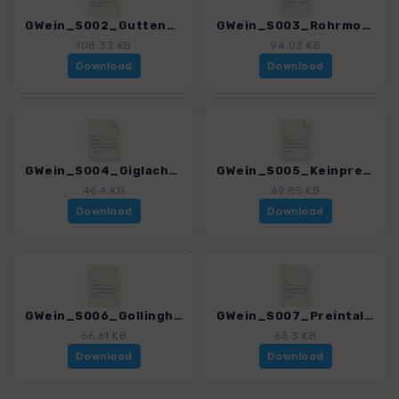
GWein_S002_Guttenberghaus - Rohrmoos_4550_1.gpx
GWein_S003_Rohrmoos - Giglachseen_4550_1.gpx
108.33 KB
94.03 KB
Download
Download
GWein_S004_Giglachseen - Keinprechthuette_4550_1.gpx
GWein_S005_Keinprechthuette - Gollinghuette_4550_1.gpx
46.4 KB
69.85 KB
Download
Download
GWein_S006_Gollinghuette - Preintalerhuette_4550_1.gpx
GWein_S007_Preintalerhuette - Putzentalalm_4550_1.gpx
66.61 KB
63.3 KB
Download
Download