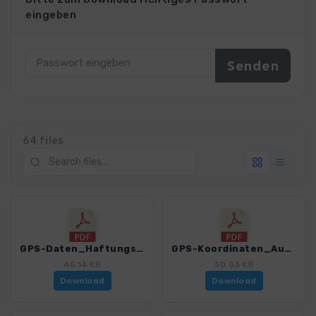
eingeben
64 files
GPS-Daten_Haftungsausschluss-Nutzungsbedingungen_WF_VomGletscherzumWein_4550_1.pdf
GPS-Koordinaten_Ausgangspunkte_WF_VomGletscherzumWein_4550_1.pdf
45.14 KB
30.53 KB
Download
Download