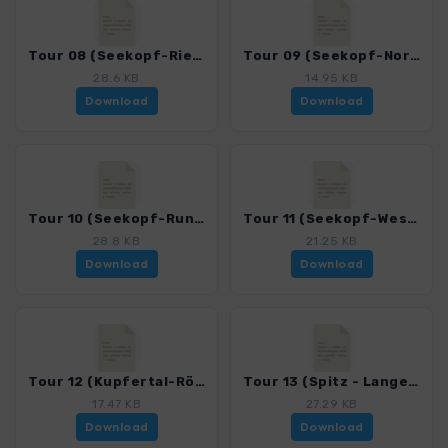
Tour 08 (Seekopf-Ries-Meurer)_4050_2.gpx
Tour 09 (Seekopf-Nordrücken)_4050_2.gpx
28.6 KB
14.95 KB
Download
Download
Tour 10 (Seekopf-Runde)_4050_2.gpx
Tour 11 (Seekopf-Westrücken)_4050_2.gpx
28.8 KB
21.25 KB
Download
Download
Tour 12 (Kupfertal-Römerwege)_4050_2.gpx
Tour 13 (Spitz - Langegg)_4050_2.gpx
17.47 KB
27.29 KB
Download
Download