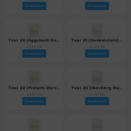
Download
Download
Tour 20 (Aggsbach Dorf - Schönbühel)_4050_2.gpx
Tour 21 (Dunkelstein)_4050_2.gpx
21.38 KB
25.59 KB
Download
Download
Tour 22 (Pielach-Durchbruch)_4050_2.gpx
Tour 23 (Hiesberg-Runde)_4050_2.gpx
39.81 KB
36.81 KB
Download
Download