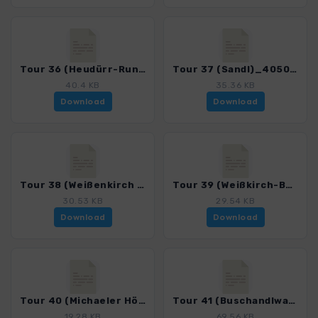
Tour 36 (Heudürr-Runde)_4050_2.gpx
Tour 37 (Sandl)_4050_2.gpx
40.4 KB
35.36 KB
Download
Download
Tour 38 (Weißenkirch - Schildhütt)_4050_2.gpx
Tour 39 (Weißkirch-Buschandlwd)_4050_2.gpx
30.53 KB
29.54 KB
Download
Download
Tour 40 (Michaeler Höhenweg)_4050_2.gpx
Tour 41 (Buschandlwand)_4050_2.gpx
19.28 KB
69.56 KB