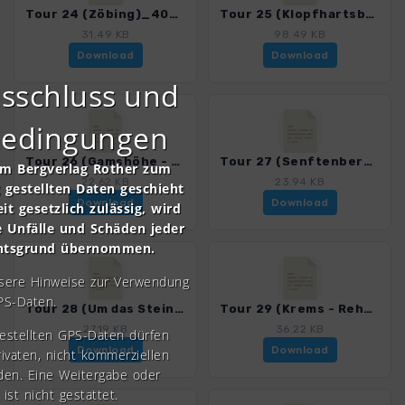
Tour 24 (Zöbing)_4050_2.gpx
Tour 25 (Klopfhartsberg)_4050_2.gpx
31.49 KB
98.49 KB
Download
Download
sschluss und
bedingungen
Tour 26 (Gamshöhe - Schanzriedel)_4050_2.gpx
Tour 27 (Senftenberg-Runde)_4050_2.gpx
om Bergverlag Rother zum
22.62 KB
23.94 KB
gestellten Daten geschieht
Download
Download
it gesetzlich zulässig, wird
e Unfälle und Schäden jeder
chtsgrund übernommen.
nsere Hinweise zur Verwendung
PS-Daten.
Tour 28 (Um das Steinbachtal)_4050_2.gpx
Tour 29 (Krems - Rehberg)_4050_2.gpx
27.19 KB
36.22 KB
gestellten GPS-Daten dürfen
Download
Download
rivaten, nicht kommerziellen
den. Eine Weitergabe oder
 ist nicht gestattet.