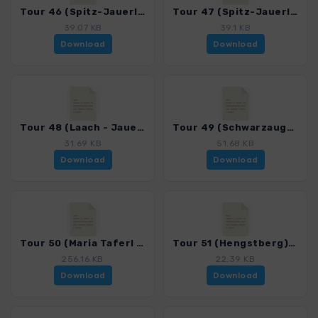
Tour 46 (Spitz-Jauerling-Mühldorf)_4050_2.gpx
Tour 47 (Spitz-Jauerling-Aggsbach)_4050_2.gpx
39.07 KB
39.1 KB
Download
Download
Tour 48 (Laach - Jauerling)_4050_2.gpx
Tour 49 (Schwarzaugraben)_4050_2.gpx
31.69 KB
51.68 KB
Download
Download
Tour 50 (Maria Taferl - Artstetten)_4050_2.gpx
Tour 51 (Hengstberg)_4050_2.gpx
256.16 KB
22.39 KB
Download
Download