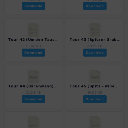
Download
Download
Tour 42 (Um den Tausendeimerberg)_4050_2.gpx
Tour 43 (Spitzer Graben)_4050_2.gpx
15.86 KB
38.21 KB
Download
Download
Tour 44 (Bärenwand)_4050_2.gpx
Tour 45 (Spitz - Willendorf)_4050_2.gpx
22.93 KB
19.02 KB
Download
Download