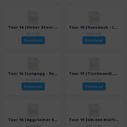
Tour 14 (Hoher Stein-Rote Wand)_4050_2.gpx
Tour 15 (Gansbach - Langegg)_4050_2.gpx
23.5 KB
19.91 KB
Download
Download
Tour 16 (Langegg - Ruine Aggstein)_4050_2.gpx
Tour 17 (Tischwand)_4050_2.gpx
22.48 KB
12.04 KB
Download
Download
Tour 18 (Aggsteiner Runde)_4050_2.gpx
Tour 19 (Um den Wolfsteingraben)_4050_2.gpx
24.04 KB
291.71 KB