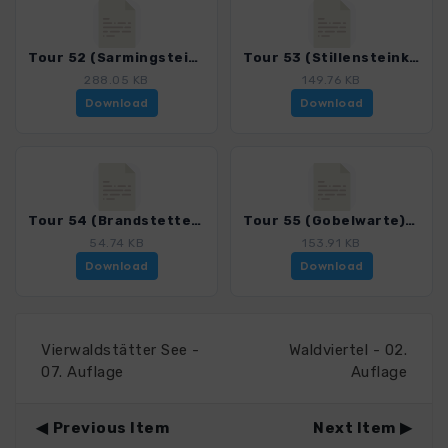
Tour 52 (Sarmingstein)_4050_2.gpx
Tour 53 (Stillensteinklamm)_4050_2.gpx
288.05 KB
149.76 KB
Download
Download
Tour 54 (Brandstetterkogel)_4050_2.gpx
Tour 55 (Gobelwarte)_4050_2.gpx
54.74 KB
153.91 KB
Download
Download
Vierwaldstätter See -
Waldviertel - 02.
07. Auflage
Auflage
Previous Item
Next Item