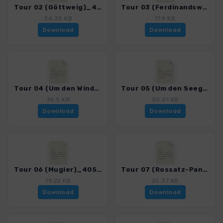
Tour 02 (Göttweig)_4050_2.gpx
Tour 03 (Ferdinandswarte)_4050_2.gpx
34.35 KB
17.9 KB
Download
Download
Tour 04 (Um den Windstallgraben)_4050_2.gpx
Tour 05 (Um den Seegraben)_4050_2.gpx
36.5 KB
50.01 KB
Download
Download
Tour 06 (Mugler)_4050_2.gpx
Tour 07 (Rossatz-Panoramaweg)_4050_2.gpx
19.22 KB
25.37 KB
Download
Download