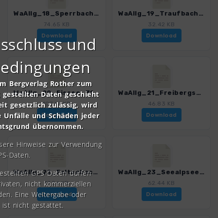
WaAllg_18_Sperrbachtobel_3143_1.gpx
WaAllg_19_Traufbachtal_3143_1.gpx
74.65 KB
32.42 KB
Download
Download
sschluss und
bedingungen
om Bergverlag Rother zum
WaAllg_20_Eissee_3143_1.gpx
WaAllg_21_Freibergsee_3143_1.gpx
gestellten Daten geschieht
it gesetzlich zulässig, wird
107.62 KB
46.83 KB
e Unfälle und Schäden jeder
Download
Download
chtsgrund übernommen.
nsere Hinweise zur Verwendung
PS-Daten.
gestellten GPS-Daten dürfen
WaAllg_22_Faltenbachtobel_3143_1.gpx
WaAllg_23_Seealpsee_3143_1.gpx
rivaten, nicht kommerziellen
17.06 KB
62.44 KB
den. Eine Weitergabe oder
Download
Download
 ist nicht gestattet.