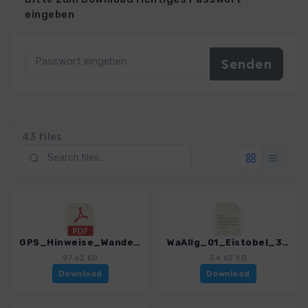
eingeben
43 files
GPS_Hinweise_Wandern_am_Wasser_Allgäu_3143_1.pdf
WaAllg_01_Eistobel_3143_1.gpx
97.62 KB
34.62 KB
Download
Download