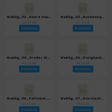
WaAllg_02_Obere Hausbachklamm_3143_1.gpx
WaAllg_03_Buchenegger Wasserfaelle_3143_1.gpx
50.59 KB
59.31 KB
Download
Download
WaAllg_04_Großer Alpsee_3143_1.gpx
WaAllg_05_Steigbachtobel_3143_1.gpx
45.55 KB
44.16 KB
Download
Download
WaAllg_06_Falltobel_3143_1.gpx
WaAllg_07_Starzlachklamm_3143_1.gpx
18.83 KB
17.43 KB
Download
Download