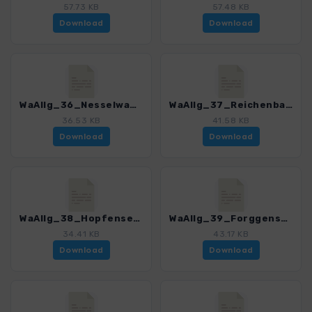
57.73 KB
57.48 KB
Download
Download
WaAllg_36_Nesselwanger Wasserfall_3143_1.gpx
WaAllg_37_Reichenbachklamm_3143_1.gpx
36.53 KB
41.58 KB
Download
Download
WaAllg_38_Hopfensee_3143_1.gpx
WaAllg_39_Forggensee_3143_1.gpx
34.41 KB
43.17 KB
Download
Download