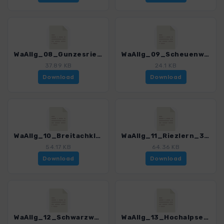
WaAllg_08_Gunzesrieder Tal_3143_1.gpx
WaAllg_09_Scheuenwasserfall_3143_1.gpx
37.89 KB
24.1 KB
Download
Download
WaAllg_10_Breitachklamm_3143_1.gpx
WaAllg_11_Riezlern_3143_1.gpx
54.17 KB
64.36 KB
Download
Download
WaAllg_12_Schwarzwassertal_3143_1.gpx
WaAllg_13_Hochalpsee_3143_1.gpx