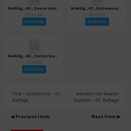
WaAllg_40_Seenrunde Fuessen_3143_1.gpx
WaAllg_41_Schwansee_3143_1.gpx
53.03 KB
62.43 KB
Download
Download
WaAllg_42_Heiterwanger See_3143_1.gpx
37.78 KB
Download
Tirol · Unterinntal - 01.
Wandern am Wasser
Auflage
Südtirol - 01. Auflage
Previous Item
Next Item