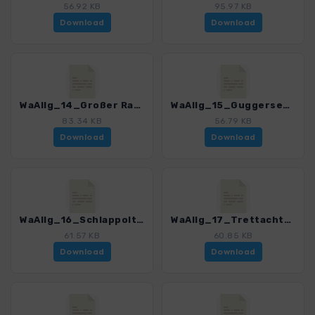
56.92 KB
95.97 KB
Download
Download
WaAllg_14_Großer Rappensee_3143_1.gpx
WaAllg_15_Guggersee_3143_1.gpx
83.34 KB
56.79 KB
Download
Download
WaAllg_16_Schlappoltsee_3143_1.gpx
WaAllg_17_Trettachtal_3143_1.gpx
61.57 KB
60.85 KB
Download
Download