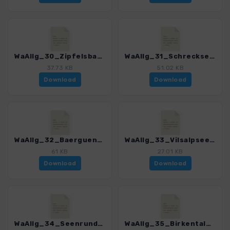
WaAllg_30_Zipfelsbachfaelle_3143_1.gpx
WaAllg_31_Schrecksee_3143_1.gpx
37.73 KB
51.02 KB
Download
Download
WaAllg_32_Baerguendeletal_3143_1.gpx
WaAllg_33_Vilsalpsee_3143_1.gpx
61 KB
27.01 KB
Download
Download
WaAllg_34_Seenrunde Tannheimer Tal_3143_1.gpx
WaAllg_35_Birkental_3143_1.gpx