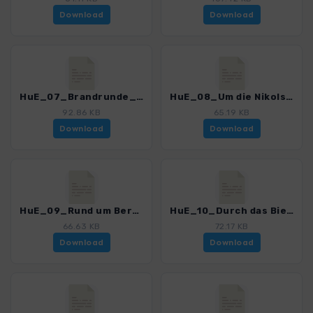
Download
Download
HuE_07_Brandrunde_3157_2.gpx
HuE_08_Um die Nikolsdorfer Waende_3157_2.gpx
92.86 KB
65.19 KB
Download
Download
HuE_09_Rund um Berggiessshuebel_3157_2.gpx
HuE_10_Durch das Bielatal_3157_2.gpx
66.63 KB
72.17 KB
Download
Download