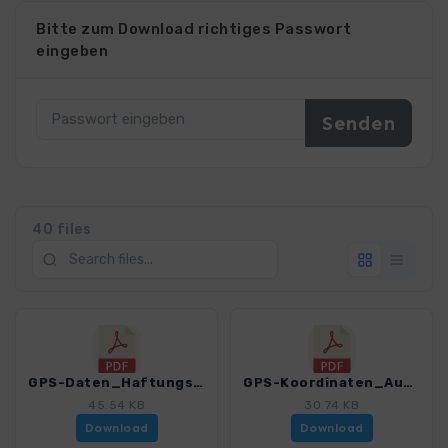
Bitte zum Download richtiges Passwort
eingeben
40 files
GPS-Daten_Haftungsausschluss-Nutzungsbedingungen_WB_WandernMitHundElbsandsteingebirge_3157_2.pdf
GPS-Koordinaten_Ausgangspunkte_WB_WandernMitHundElbsandsteingebirge_3157_2.pdf
45.54 KB
30.74 KB
Download
Download