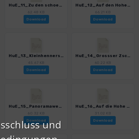
HuE_11_Zu den schoensten Ausssichten zwischen Rosenthal und Cunnersdorf_3157_2.gpx
HuE_12_Auf den Hohen Schneeberg_3157_2.gpx
62.48 KB
66.21 KB
Download
Download
HuE_13_Kleinhennersdorfer-, Papst-, Kohlbornstein_3157_2.gpx
HuE_14_Grossser Zschirnstein_Zirkelstein_Kaiserkrone_3157_2.gpx
45.67 KB
60.22 KB
Download
Download
HuE_15_Panoramaweg_und_Floessersteig_3157_2.gpx
HuE_16_Auf die Hohe Liebe_3157_2.gpx
60.32 KB
31.02 KB
sschluss und
Download
Download