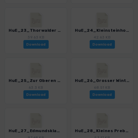
HuE_23_Thorwalder Waende_Hickelhoehle_Webergrotte_3157_2.gpx
HuE_24_Kleinsteinhoehle, Kleinstein und Arnstein_3157_2.gpx
39.63 KB
42.63 KB
Download
Download
HuE_25_Zur Oberen Schleuse im Kirnitzschtal_3157_2.gpx
HuE_26_Grosser Winterberg_3157_2.gpx
63.3 KB
68.51 KB
Download
Download
HuE_27_Edmundsklamm und Prebischtor_3157_2.gpx
HuE_28_Kleines Prebischtor und Schauenstein_3157_2.gpx
97.68 KB
53.17 KB