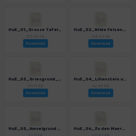
HuE_01_Grosse Tafelbergrunde_3157_2.gpx
HuE_02_Wilde Felsenwelt der Vorderen Saechsischen Schweiz_3157_2.gpx
173.63 KB
145.09 KB
Download
Download
HuE_03_Griesgrund_Uttewalder Grund_Rauenstein_3157_2.gpx
HuE_04_Lilienstein und Festung Koenigstein_3157_2.gpx
117.71 KB
62.49 KB
Download
Download
HuE_05_Amselgrund Bastei_3157_2.gpx
HuE_06_Zu den Maerzenbecherwiesen im Polenztal_3157_2.gpx
51.11 KB
107.42 KB