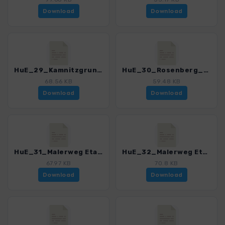
Download
Download
HuE_29_Kamnitzgrund_Dittersbacher_Felsen_3157_2.gpx
HuE_30_Rosenberg_3157_2.gpx
68.56 KB
59.48 KB
Download
Download
HuE_31_Malerweg Etappe 1_3157_2.gpx
HuE_32_Malerweg Etappe 2_3157_2.gpx
67.97 KB
70.8 KB
Download
Download