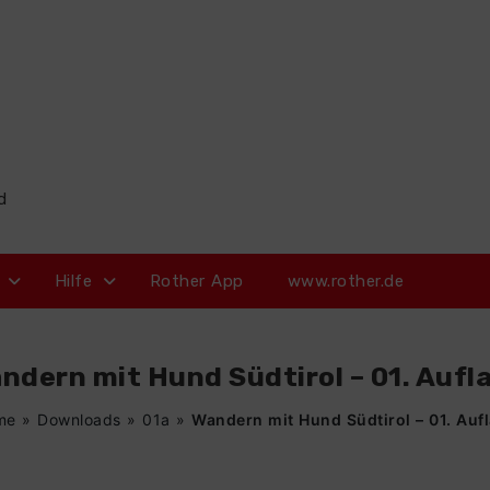
d
Hilfe
Rother App
www.rother.de
ndern mit Hund Südtirol – 01. Aufl
me
»
Downloads
»
01a
»
Wandern mit Hund Südtirol – 01. Auf