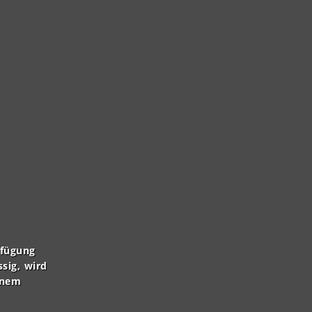
rfügung
ssig, wird
inem