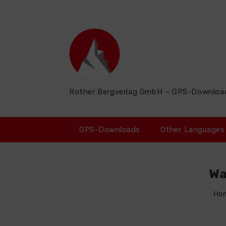
Zum
Inhalt
springen
Rother Bergverlag GmbH – GPS-Downloa
GPS-Downloads
Other Languages
Wa
Ho