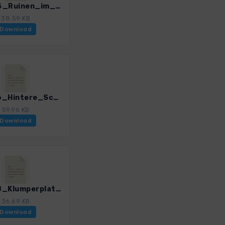
HST_04_Ruinen_im_Muenstertal_3085_1.gpx
38.59 KB
Download
HST_06_Hintere_Schoentaufspitze_3085_1.gpx
59.96 KB
Download
HST_08_Klumperplatte_3085_1.gpx
36.69 KB
Download