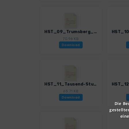
HST_09_Trumsberg_3085_1.gpx
70.96 KB
Download
HST_11_Tausend-Stufen-Schlucht_3085_1.gpx
65.71 KB
Download
Die Be
gestellte
ein