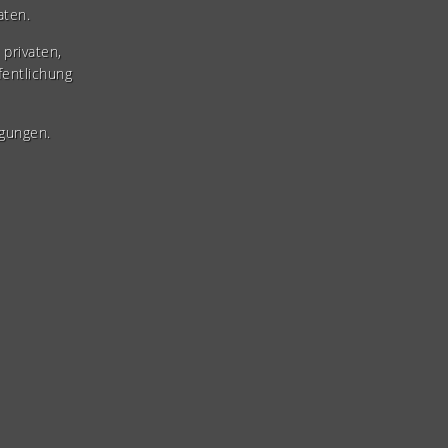
aten.
privaten,
fentlichung
gungen.