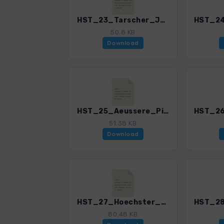
HST_23_Tarscher_Jochwaal_3085_1.gpx
50.8 KB
Download
HST_25_Aeussere_Pilsbergalm_3085_1.gpx
51.38 KB
Download
HST_27_Hoechster_Huette_3085_1.gpx
80.48 KB