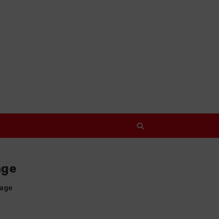
age
lage