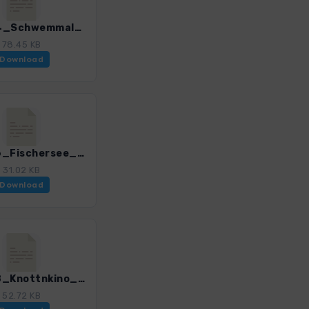
HST_24_Schwemmalm_3085_1.gpx
78.45 KB
Download
HST_26_Fischersee_3085_1.gpx
31.02 KB
Download
HST_28_Knottnkino_3085_1.gpx
52.72 KB