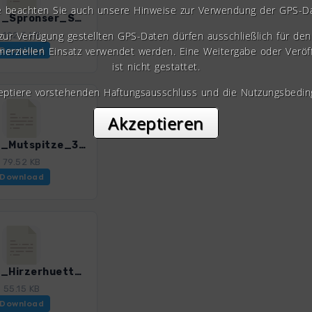
e beachten Sie auch unsere Hinweise zur Verwendung der GPS-D
HST_14_Spronser_Seen_3085_1.gpx
 zur Verfügung gestellten GPS-Daten dürfen ausschließlich für den 
102.5 KB
erziellen Einsatz verwendet werden. Eine Weitergabe oder Veröf
Download
ist nicht gestattet.
zeptiere vorstehenden Haftungsausschluss und die Nutzungsbedin
Akzeptieren
HST_16_Mutspitze_3085_1.gpx
79.52 KB
Download
HST_18_Hirzerhuette_3085_1.gpx
55.15 KB
Download