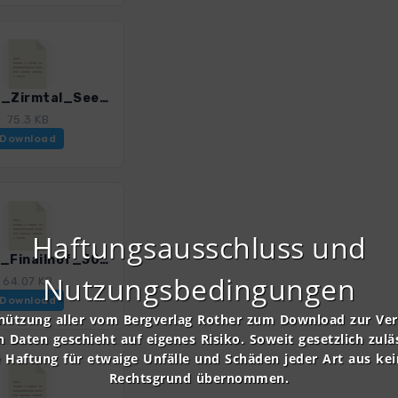
HST_10_Zirmtal_See_und_Zirmtal_Alm_3085_1.gpx
75.3 KB
Download
Haftungsausschluss und
HST_12_Finailhof_3085_1.gpx
Nutzungsbedingungen
64.07 KB
Download
nützung aller vom Bergverlag Rother zum Download zur Ve
n Daten geschieht auf eigenes Risiko. Soweit gesetzlich zulä
e Haftung für etwaige Unfälle und Schäden jeder Art aus ke
Rechtsgrund übernommen.