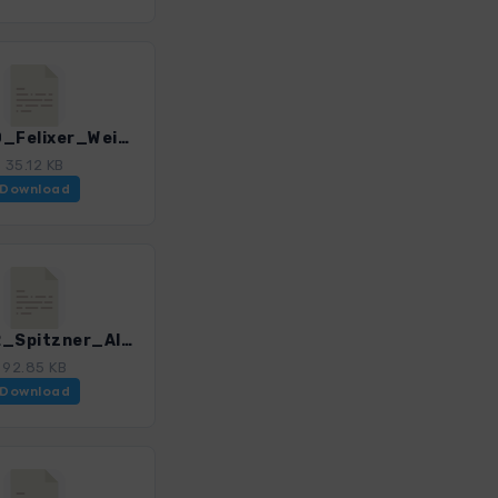
HST_20_Felixer_Weiher_3085_1.gpx
35.12 KB
Download
HST_22_Spitzner_Alm_3085_1.gpx
92.85 KB
Download