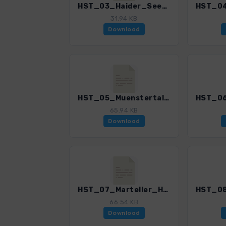
HST_03_Haider_See_3085_1.gpx
31.94 KB
Download
HST_05_Muenstertal_3085_1.gpx
65.94 KB
Download
HST_07_Marteller_Huette_3085_1.gpx
66.54 KB
Download