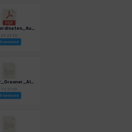
GPS-Koordinaten_Ausgangspunkte_WF_WandernMitHundSuedtirol_3085_1.pdf
29.22 KB
Download
HST_02_Grauner_Alm_3085_1.gpx
93.51 KB
Download