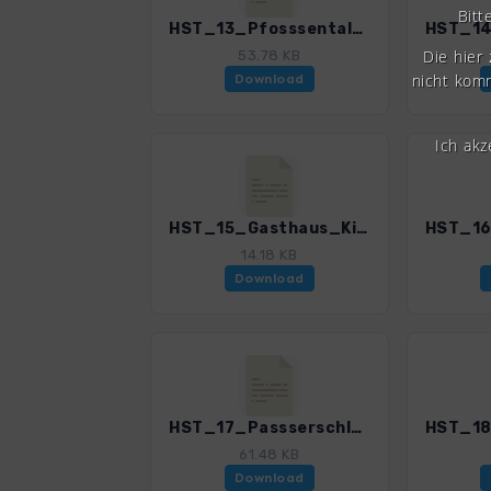
Bitt
HST_13_Pfosssental_3085_1.gpx
Die hier
53.78 KB
nicht komm
Download
Ich ak
HST_15_Gasthaus_Kienegg_3085_1.gpx
14.18 KB
Download
HST_17_Passserschlucht_3085_1.gpx
61.48 KB
Download