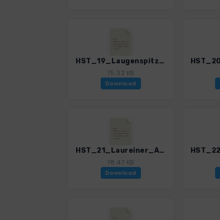
HST_19_Laugenspitze_3085_1.gpx
75.32 KB
Download
HST_21_Laureiner_Alm_3085_1.gpx
78.47 KB
Download