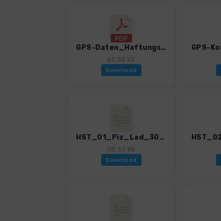
GPS-Daten_Haftungsausschluss-Nutzungsbedingungen_WB_WandernMitHundSuedtirol_3085_1.pdf
45.54 KB
Download
HST_01_Piz_Lad_3085_1.gpx
58.33 KB
Download