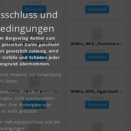
44.15 KB
85.07 KB
Download
Download
sschluss und
bedingungen
om Bergverlag Rother zum
WEWa_NS2_Leiben-Poechlarn_4411_3.gpx
WEWa_NS3_Poechlarn-Krummnussbaum_4411_3.gpx
gestellten Daten geschieht
it gesetzlich zulässig, wird
41.3 KB
44.24 KB
e Unfälle und Schäden jeder
Download
Download
chtsgrund übernommen.
nsere Hinweise zur Verwendung
PS-Daten.
gestellten GPS-Daten dürfen
WEWa_NS4_Krummnussbaum-Persenbeug_4411_3.gpx
WEWa_W10_Aggsbach Dorf-Hofarnsdorf_4411_3.gpx
rivaten, nicht kommerziellen
58.24 KB
81.1 KB
den. Eine Weitergabe oder
Download
Download
 ist nicht gestattet.
en Haftungsausschluss und die
bedingungen.