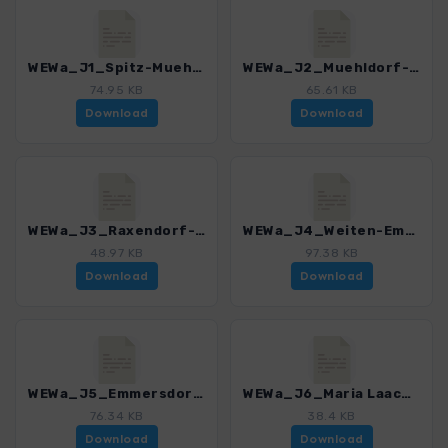
WEWa_J1_Spitz-Muehldorf_4411_3.gpx
WEWa_J2_Muehldorf-Raxendorf_4411_3.gpx
74.95 KB
65.61 KB
Download
Download
WEWa_J3_Raxendorf-Weiten_4411_3.gpx
WEWa_J4_Weiten-Emmersdorf_4411_3.gpx
48.97 KB
97.38 KB
Download
Download
WEWa_J5_Emmersdorf-Maria Laach_4411_3.gpx
WEWa_J6_Maria Laach-Aggsberg Markt_4411_3.gpx
76.34 KB
38.4 KB
Download
Download