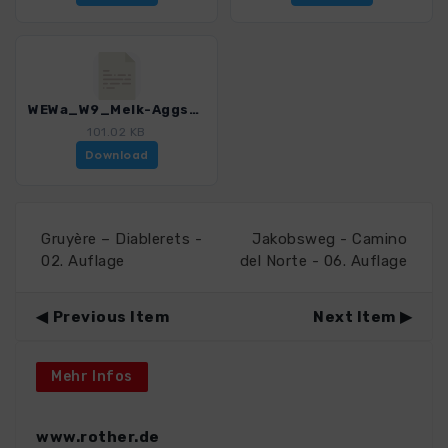
WEWa_W9_Melk-Aggsbach Dorf_4411_3.gpx
101.02 KB
Download
Gruyère – Diablerets -
Jakobsweg - Camino
02. Auflage
del Norte - 06. Auflage
Previous Item
Next Item
Mehr Infos
www.rother.de