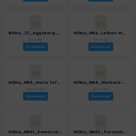
WEWa_J7_Aggsberg Markt-Spitz_4411_3.gpx
WEWa_NN2_Leiben-Maria Taferl_4411_3.gpx
87.2 KB
56.17 KB
Download
Download
WEWa_NN3_Maria Taferl-Marbach_4411_3.gpx
WEWa_NN4_Marbach-Persenbeug_4411_3.gpx
43.59 KB
62.72 KB
Download
Download
WEWa_NNS1_Emmersdorf-Leiben_4411_3.gpx
WEWa_NNS5_Persenbeug-Sarmingstein_4411_3.gpx