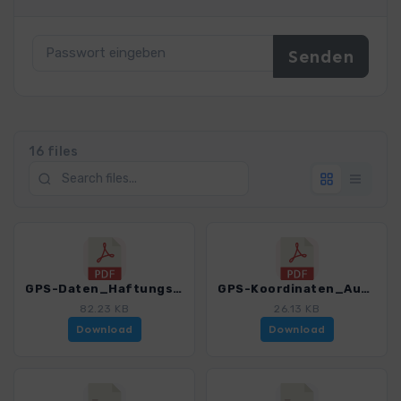
16 files
GPS-Daten_Haftungsausschluss-Nutzungsbedingungen_WF_WestHighlandWay_4569_1.pdf
GPS-Koordinaten_Ausgangspunkte_WF_WestHighlandWay_4569_1.pdf
82.23 KB
26.13 KB
Download
Download