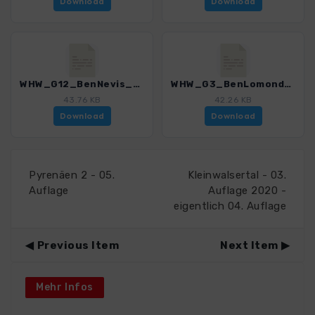
Download
Download
WHW_G12_BenNevis_4569_1.gpx
WHW_G3_BenLomond_4569_1.gpx
43.76 KB
42.26 KB
Download
Download
Pyrenäen 2 - 05.
Kleinwalsertal - 03.
Auflage
Auflage 2020 -
eigentlich 04. Auflage
Previous Item
Next Item
Mehr Infos