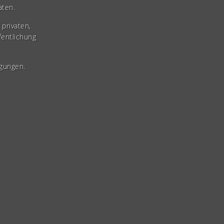
aten.
privaten,
fentlichung
gungen.