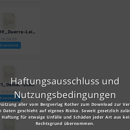
WHbS_09_Duerre-Leiten-Runde_4501_3.gpx
14.34 KB
Download
Haftungsausschluss und
WHbS_11_Oehler-Schoberuebersch_4501_3.gpx
Nutzungsbedingungen
67.53 KB
Download
nützung aller vom Bergverlag Rother zum Download zur Ve
n Daten geschieht auf eigenes Risiko. Soweit gesetzlich zulä
e Haftung für etwaige Unfälle und Schäden jeder Art aus ke
Rechtsgrund übernommen.