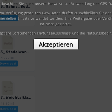
e beachten Sie auch unsere Hinweise zur Verwendung der GPS-D
WHbS_13_Gahns_Bodenwiese und Eng_4501_3.gpx
 zur Verfügung gestellten GPS-Daten dürfen ausschließlich für den 
29.95 KB
erziellen Einsatz verwendet werden. Eine Weitergabe oder Veröf
Download
ist nicht gestattet.
zeptiere vorstehenden Haftungsausschluss und die Nutzungsbedin
Akzeptieren
WHbS_15_Stadelwand-Hochgang_4501_3.gpx
18.97 KB
Download
WHbS_17_Weichtalklamm_4501_3.gpx
16.69 KB
Download