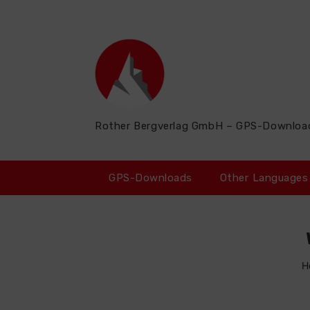
Zum
Inhalt
springen
Rother Bergverlag GmbH – GPS-Downloa
GPS-Downloads
Other Languages
H