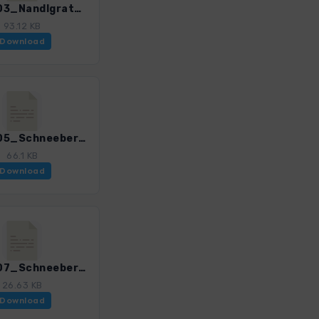
WHbS_03_Nandlgrat_4501_3.gpx
93.12 KB
Download
WHbS_05_Schneebergueberschr Sued-Nord_4501_3.gpx
66.1 KB
Download
WHbS_07_Schneeberg - Noerdl Grafensteig_4501_3.gpx
26.63 KB
Download