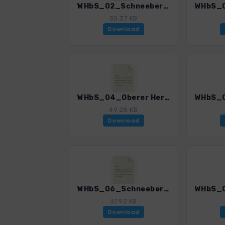
WHbS_02_Schneeberg-Fadensteig_4501_3.gpx
55.37 KB
Download
WHbS_04_Oberer Herminensteig_4501_3.gpx
49.28 KB
Download
WHbS_06_Schneebergueberschr Nord-Sued_4501_3.gpx
37.92 KB
Download