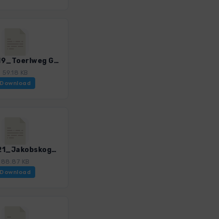
WHbS_19_Toerlweg Gsolhirnsteig_4501_3.gpx
59.18 KB
Download
WHbS_21_Jakobskogel Preinerwand_4501_3.gpx
88.87 KB
Download