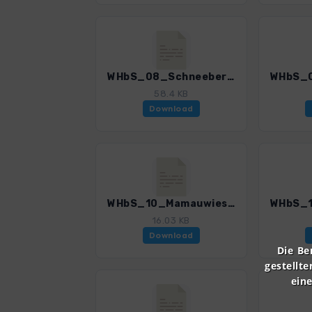
WHbS_08_Schneeberg - Suedl Grafensteig_4501_3.gpx
58.4 KB
Download
WHbS_10_Mamauwiese-Sebastian Wf_4501_3.gpx
16.03 KB
Download
Die Be
gestellte
ein