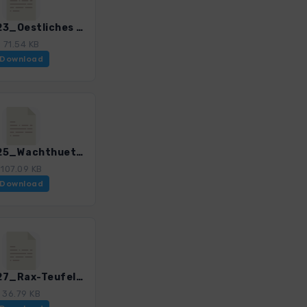
WHbS_23_Oestliches Raxplateau_4501_3.gpx
71.54 KB
Download
WHbS_25_Wachthuettelkamm_4501_3.gpx
107.09 KB
Download
WHbS_27_Rax-Teufelsbadstubensteig_4501_3.gpx
36.79 KB