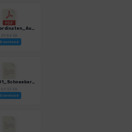
GPS-Koordinaten_Ausgangspunke_WF_Wiener Hausberge Sued_4501_3.pdf
29.84 KB
Download
WHbS_01_Schneebergbahn - Klosterwappen_4501_3.gpx
59.33 KB
Download