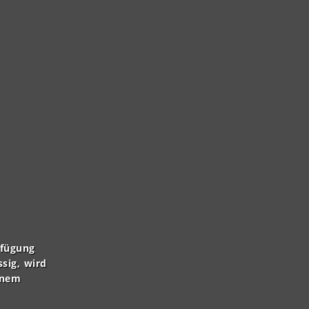
rfügung
ssig, wird
inem