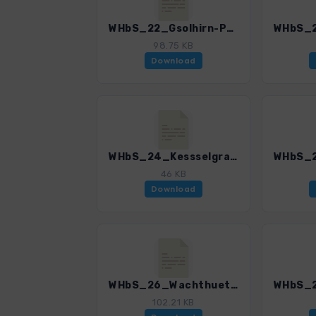
WHbS_22_Gsolhirn-Preiner Gscheid_4501_3.gpx
98.75 KB
Download
WHbS_24_Kessselgraben_4501_3.gpx
46 KB
Download
WHbS_26_Wachthuettelkamm-Rudolfsteig_4501_3.gpx
102.21 KB