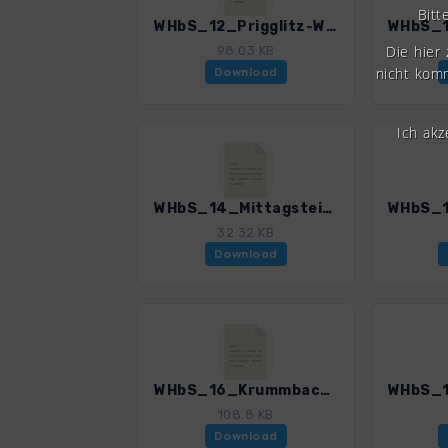
Bitt
WHbS_12_Prigglitz-Waldburgangerhuette_4501_3.gpx
Die hier
98.03 KB
nicht komm
Download
Ich ak
WHbS_14_Mittagstein_4501_3.gpx
32.32 KB
Download
WHbS_16_Krummbachstein_4501_3.gpx
108.8 KB
Download