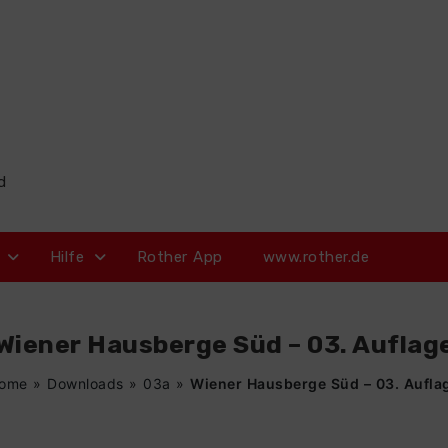
d
Hilfe
Rother App
www.rother.de
Wiener Hausberge Süd – 03. Auflag
ome
»
Downloads
»
03a
»
Wiener Hausberge Süd – 03. Aufla