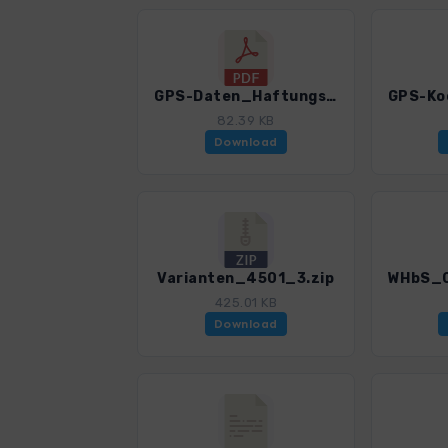
GPS-Daten_Haftungsausschluss-Nutzungsbedingungen_WF_Wiener Hausberge Sued_4501_3.pdf
82.39 KB
Download
Varianten_4501_3.zip
425.01 KB
Download