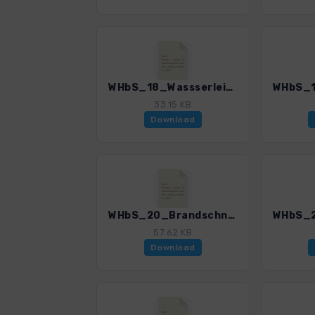
WHbS_18_Wassserleitungsweg_4501_3.gpx
33.15 KB
Download
WHbS_20_Brandschneide Wassserleitungsweg_4501_3.gpx
57.62 KB
Download