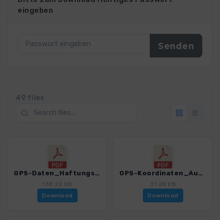
eingeben
49 files
GPS-Daten_Haftungsausschluss-Nutzungsbedingungen_WB_WildeWegeSchwaebischeAlb_3295_1.pdf
GPS-Koordinaten_Ausgangspunkte_WB_WildeWegeSchwaebischeAlb_3295_1.pdf
138.22 KB
31.28 KB
Download
Download