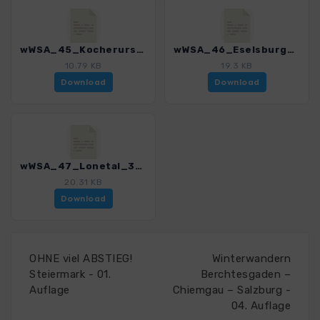
wWSA_45_Kocherursprung_3295_1.gpx
wWSA_46_Eselsburger_Tal_3295_1.gpx
10.79 KB
19.3 KB
Download
Download
wWSA_47_Lonetal_3295_1.gpx
20.31 KB
Download
OHNE viel ABSTIEG!
Winterwandern
Steiermark - 01.
Berchtesgaden –
Auflage
Chiemgau – Salzburg -
04. Auflage