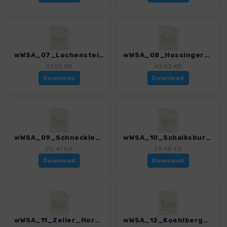
wWSA_07_Lochenstein_3295_1.gpx
wWSA_08_Hossinger_Leiter_3295_1.gpx
27.02 KB
42.92 KB
Download
Download
wWSA_09_Schnecklesfelsen_3295_1.gpx
wWSA_10_Schalksburg_und_Felsenmeer_3295_1.gpx
25.41 KB
28.98 KB
Download
Download
wWSA_11_Zeller_Horn_und_Burg_Hohenzollern_3295_1.gpx
wWSA_12_Koehlberg_3295_1.gpx