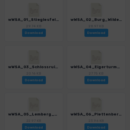
wWSA_01_Stieglesfels_und_Sperberloch_3295_1.gpx
wWSA_02_Burg_Wildenstein_3295_1.gpx
29.74 KB
28.97 KB
Download
Download
wWSA_03_Schlossruine_Hausen_3295_1.gpx
wWSA_04_Eigerturm_und_Lenzenfels_3295_1.gpx
20.16 KB
27.75 KB
Download
Download
wWSA_05_Lemberg_3295_1.gpx
wWSA_06_Plettenberg_3295_1.gpx
22.97 KB
23.96 KB
Download
Download