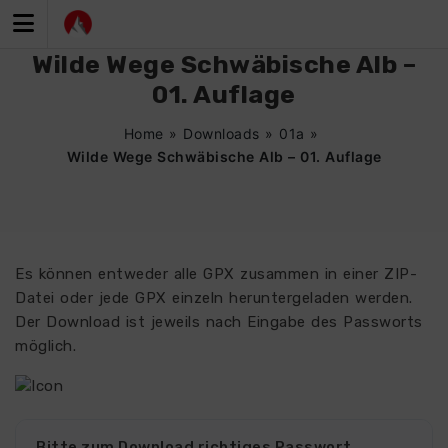
Zum
Inhalt
springen
Wilde Wege Schwäbische Alb –
01. Auflage
Home
»
Downloads
»
01a
»
Wilde Wege Schwäbische Alb – 01. Auflage
Es können entweder alle GPX zusammen in einer ZIP-
Datei oder jede GPX einzeln heruntergeladen werden.
Der Download ist jeweils nach Eingabe des Passworts
möglich.
3295
Bitte zum Download richtiges Passwort