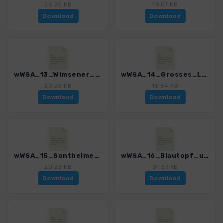
25.25 KB
19.07 KB
Download
Download
wWSA_13_Wimsener_Hoehle_3295_1.gpx
wWSA_14_Grosses_Lautertal_3295_1.gpx
20.25 KB
16.54 KB
Download
Download
wWSA_15_Sontheimer_Hoehle_3295_1.gpx
wWSA_16_Blautopf_und_Kuessende_u_3295_1.gpx
20.23 KB
31.37 KB
Download
Download