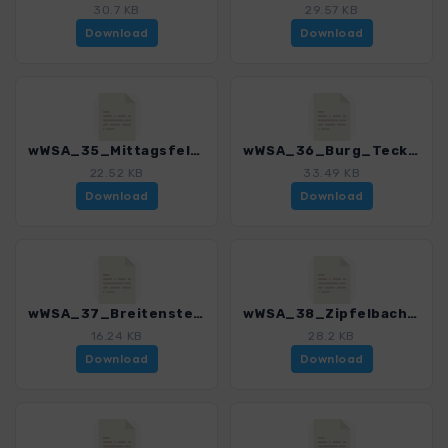
30.7 KB
29.57 KB
Download
Download
wWSA_35_Mittagsfels_und_Tobeltal_3295_1.gpx
wWSA_36_Burg_Teck_3295_1.gpx
22.52 KB
33.49 KB
Download
Download
wWSA_37_Breitenstein_3295_1.gpx
wWSA_38_Zipfelbachtal_und_Randecker_Maar_3295_1.gpx
16.24 KB
28.2 KB
Download
Download