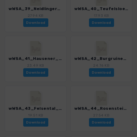
wWSA_39_Neidlinger_Talschluss_3295_1.gpx
wWSA_40_Teufelsloecher_3295_1.gpx
27.94 KB
17.93 KB
Download
Download
wWSA_41_Hausener_Wand_3295_1.gpx
wWSA_42_Burgruine_Helfenstein_3295_1.gpx
23.49 KB
24.76 KB
Download
Download
wWSA_43_Felsental_und_Anwandfels_3295_1.gpx
wWSA_44_Rosenstein_3295_1.gpx
19.51 KB
27.54 KB
Download
Download