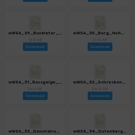
wWSA_29_Buckleter_Kapf_3295_1.gpx
wWSA_30_Burg_Hohenneuffen_3295_1.gpx
14.5 KB
21.15 KB
Download
Download
wWSA_31_Bassgeige_3295_1.gpx
wWSA_32_Schreckenfels_und_Falkensteiner_Hoehle_3295_1.gpx
24.9 KB
29.75 KB
Download
Download
wWSA_33_Donntalrunde_3295_1.gpx
wWSA_34_Gutenberger_Hoehle_und_Felsengalerie_3295_1.gpx