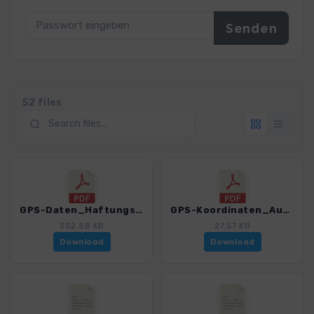
52 files
GPS-Daten_Haftungsausschluss-Nutzungsbedingungen_WF_Zillertal4478_11.pdf
GPS-Koordinaten_Ausgangspunkte_WF_Zillertal4478_11.pdf
352.58 KB
27.57 KB
Download
Download