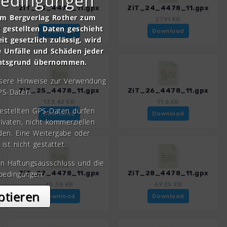
bedingungen
ZiT_23_4478_11.gpx
ZiT_24_4478_11.gpx
om Bergverlag Rother zum
71.92 KB
27.91 KB
gestellten Daten geschieht
Download
Download
it gesetzlich zulässig, wird
e Unfälle und Schäden jeder
chtsgrund übernommen.
nsere Hinweise zur Verwendung
ZiT_25_4478_11.gpx
ZiT_26_4478_11.gpx
PS-Daten.
133.42 KB
71.6 KB
gestellten GPS-Daten dürfen
Download
Download
rivaten, nicht kommerziellen
den. Eine Weitergabe oder
 ist nicht gestattet.
en Haftungsausschluss und die
bedingungen.
ZiT_27_4478_11.gpx
ZiT_28_4478_11.gpx
42.38 KB
49.25 KB
ptieren
Download
Download