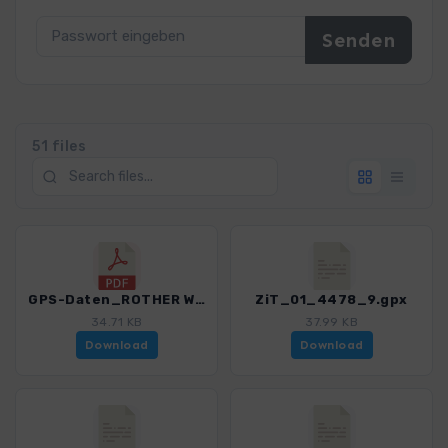
51 files
GPS-Daten_ROTHER WF Zillertal_Hinweise_4478_9.pdf
ZiT_01_4478_9.gpx
34.71 KB
37.99 KB
Download
Download