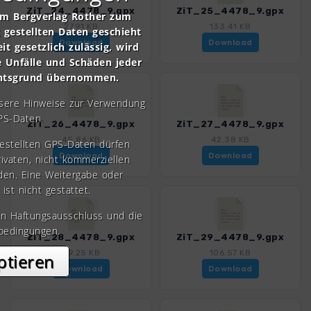
ZiT_24_4478_9.gpx
ZiT_25_4478_9.gpx
om Bergverlag Rother zum
27.91 KB
133.41 KB
gestellten Daten geschieht
Download
Download
it gesetzlich zulässig, wird
e Unfälle und Schäden jeder
chtsgrund übernommen.
nsere Hinweise zur Verwendung
PS-Daten.
ZiT_26_4478_9.gpx
ZiT_27_4478_9.gpx
45.86 KB
42.38 KB
gestellten GPS-Daten dürfen
Download
Download
rivaten, nicht kommerziellen
den. Eine Weitergabe oder
 ist nicht gestattet.
en Haftungsausschluss und die
bedingungen.
ZiT_28_4478_9.gpx
ZiT_29_4478_9.gpx
49.25 KB
106.57 KB
ptieren
Download
Download