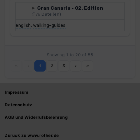
Gran Canaria - 02. Edition
76 Datei(en)
english
,
walking-guides
Showing 1 to 20 of 55
«
‹
1
2
3
›
»
Impressum
Datenschutz
AGB und Widerrufsbelehrung
Zurück zu www.rother.de