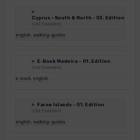
Cyprus · South & North - 03. Edition
42 Datei(en)
english
,
walking-guides
E-Book Madeira – 01. Edition
62 Datei(en)
e-book
,
english
Faroe Islands - 01. Edition
52 Datei(en)
english
,
walking-guides