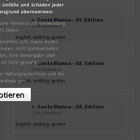
e Unfälle und Schäden jeder
chtsgrund übernommen.
Costa Blanca - 01. Edition
nsere Hinweise zur Verwendung
54 Datei(en)
PS-Daten.
english
,
walking-guides
gestellten GPS-Daten dürfen
rivaten, nicht kommerziellen
den. Eine Weitergabe oder
 ist nicht gestattet.
Costa Blanca - 02. Edition
52 Datei(en)
en Haftungsausschluss und die
bedingungen.
english
,
walking-guides
ptieren
Costa Blanca - 03. Edition
54 Datei(en)
english
,
walking-guides