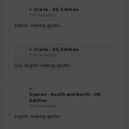
Crete - 02. Edition
71 Datei(en)
english
,
walking-guides
Crete - 03. Edition
75 Datei(en)
03a
,
english
,
walking-guides
Cyprus - South and North - 04.
Edition
53 Datei(en)
english
,
walking-guides