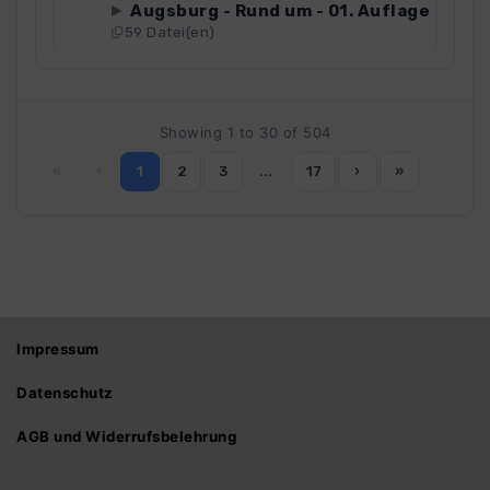
Augsburg - Rund um - 01. Auflage
59 Datei(en)
Showing 1 to 30 of 504
…
«
‹
1
2
3
17
›
»
Impressum
Datenschutz
AGB und Widerrufsbelehrung