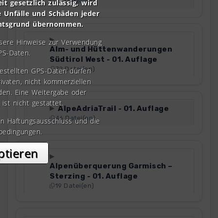
73 Datei(en)
it gesetzlich zulässig, wird
e Unfälle und Schäden jeder
chtsgrund übernommen.
nsere Hinweise zur Verwendung
Alm- und Hüttenwanderungen
PS-Daten.
Südtirol West - 01. Auflage
72 Datei(en)
gestellten GPS-Daten dürfen
rivaten, nicht kommerziellen
den. Eine Weitergabe oder
 ist nicht gestattet.
AlpeAdriaTrail - 01. Auflage
46 Datei(en)
en Haftungsausschluss und die
bedingungen.
ptieren
Alpenüberquerung Garmisch –
Sterzing - 01. Auflage
19 Datei(en)