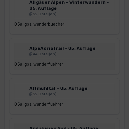
Allgäuer Alpen - Winterwandern -
05. Auflage
52 Datei(en)
05a
,
gps
,
wanderbuecher
AlpeAdriaTrail - 05. Auflage
44 Datei(en)
05a
,
gps
,
wanderfuehrer
Altmühltal – 05. Auflage
52 Datei(en)
05a
,
gps
,
wanderfuehrer
Andalusien Süd - 05. Auflage