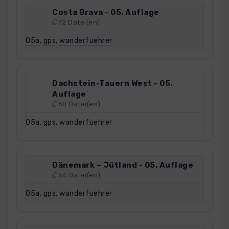
Costa Brava - 05. Auflage
72 Datei(en)
05a
,
gps
,
wanderfuehrer
Dachstein-Tauern West - 05.
Auflage
60 Datei(en)
05a
,
gps
,
wanderfuehrer
Dänemark – Jütland - 05. Auflage
54 Datei(en)
05a
,
gps
,
wanderfuehrer