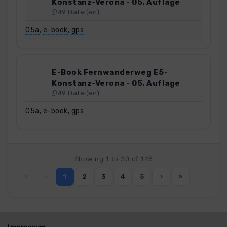
Konstanz-Verona - 05. Auflage
49 Datei(en)
05a
,
e-book
,
gps
E-Book Fernwanderweg E5-
Konstanz-Verona - 05. Auflage
49 Datei(en)
05a
,
e-book
,
gps
Showing 1 to 30 of 146
«
‹
1
2
3
4
5
›
»