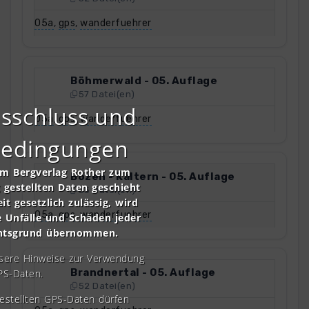
05a
,
gps
,
wanderfuehrer
Böhmerwald - 05. Auflage
57 Datei(en)
sschluss und
05a
,
gps
,
wanderfuehrer
bedingungen
om Bergverlag Rother zum
Bozen - Kaltern - 05. Auflage
gestellten Daten geschieht
55 Datei(en)
it gesetzlich zulässig, wird
05a
,
gps
,
wanderfuehrer
e Unfälle und Schäden jeder
chtsgrund übernommen.
nsere Hinweise zur Verwendung
Brandnertal - 05. Auflage
PS-Daten.
52 Datei(en)
gestellten GPS-Daten dürfen