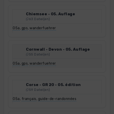
Chiemsee - 05. Auflage
63 Datei(en)
05a
,
gps
,
wanderfuehrer
Cornwall - Devon - 05. Auflage
55 Datei(en)
05a
,
gps
,
wanderfuehrer
Corse - GR 20 - 05. édition
59 Datei(en)
05a
,
français
,
guide-de-randonnées