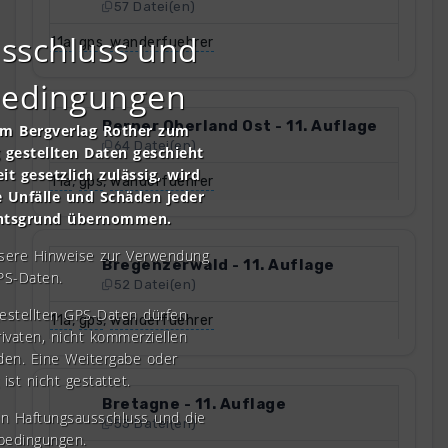
57 Datei(en)
sschluss und
11a
,
gps
,
wanderfuehrer
bedingungen
Berner Oberland Ost - 11. Auflage
om Bergverlag Rother zum
64 Datei(en)
gestellten Daten geschieht
it gesetzlich zulässig, wird
11a
,
gps
,
wanderfuehrer
e Unfälle und Schäden jeder
chtsgrund übernommen.
nsere Hinweise zur Verwendung
Bregenzerwald - 11. Auflage
PS-Daten.
52 Datei(en)
gestellten GPS-Daten dürfen
11a
,
gps
,
wanderfuehrer
rivaten, nicht kommerziellen
den. Eine Weitergabe oder
 ist nicht gestattet.
Bretagne - 11. Auflage
en Haftungsausschluss und die
53 Datei(en)
bedingungen.