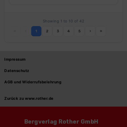
Showing 1 to 10 of 42
«
‹
1
2
3
4
5
›
»
Impressum
Datenschutz
AGB und Widerrufsbelehrung
Zurück zu www.rother.de
Bergverlag Rother GmbH